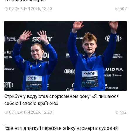
07 СЕРПНЯ 2026, 13:50
507
Стрибун у воду став спортсменом року: «Я пишаюся
собою і своєю країною»
07 СЕРПНЯ 2026, 12:23
452
Їхав напідпитку і переїхав жінку насмерть: судовий