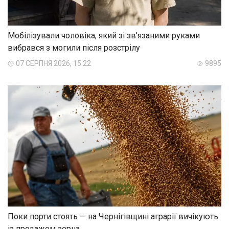
Мобілізували чоловіка, який зі зв’язаними руками
вибрався з могили після розстрілу
07 СЕРПНЯ 2026, 15:22
9895
Поки порти стоять — на Чернігівщині аграрії вичікують
із продажем зерна