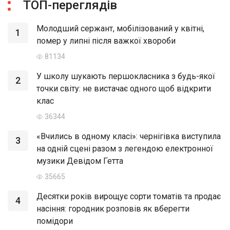
ТОП-переглядів
Молодший сержант, мобілізований у квітні,
1
помер у липні після важкої хвороби
81134
У школу шукають першокласника з будь-якої
2
точки світу: не вистачає одного щоб відкрити
клас
36344
«Вчились в одному класі»: чернігівка виступила
3
на одній сцені разом з легендою електронної
музики Девідом Гетта
35665
Десятки років вирощує сорти томатів та продає
4
насіння: городник розповів як вберегти
помідори