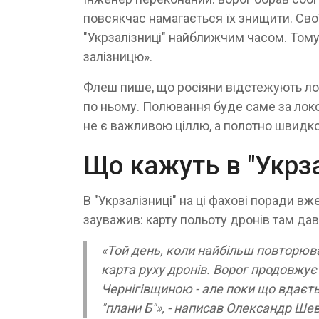
повсякчас намагається їх знищити. Сво
"Укрзалізниці" найближчим часом. Тому 
залізницю».
Флеш пише, що росіяни відстежують локо
по ньому. Полювання буде саме за локо
не є важливою ціллю, а полотно швидк
Що кажуть в "Укрза
В "Укрзалізниці" на ці фахові поради вж
зауважив: карту польоту дронів там д
«Той день, коли найбільш повторюв
карта руху дронів. Ворог продовжу
Чернігівщиною - але поки що вдаєт
"плани Б"», - написав Олександр Ше