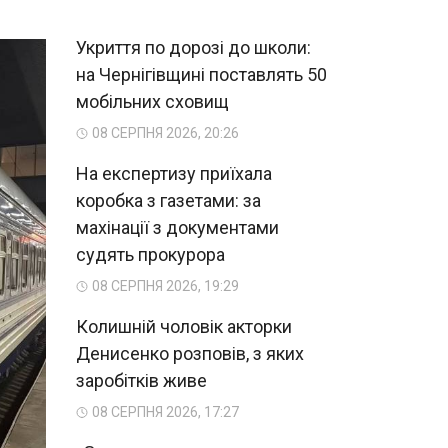
Укриття по дорозі до школи:
на Чернігівщині поставлять 50
мобільних сховищ
08 СЕРПНЯ 2026, 20:26
На експертизу приїхала
коробка з газетами: за
махінації з документами
судять прокурора
08 СЕРПНЯ 2026, 19:29
Колишній чоловік акторки
Денисенко розповів, з яких
заробітків живе
08 СЕРПНЯ 2026, 17:27