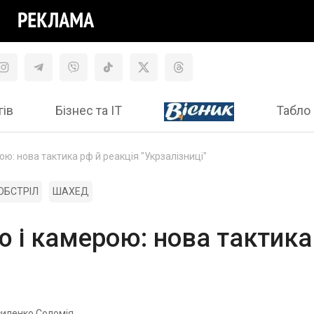
гів
Бізнес та ІТ
Табло 
ою: нова тактика рф й реакція "Укрзалізниці"
ОБСТРІЛ
ШАХЕД
ю і камерою: нова тактика
иленко Соломія