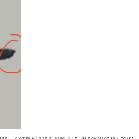
ціль не стільки залізницю, скільки локомотиви, тому