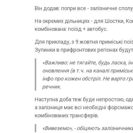
Він додав: попри все - залізничне спо
На окремих дільницях - для Шостки, Кон
комбінована: поїзд + автобус.
Для прикладу, з 9 жовтня приміські пої
Зупинки в прифронтових регіонах буду
«Важливо: не тягайте, будь ласка, і
оновлення (в т.ч. на каналі примісь
інфо про кожен обстріл. Не варто гр
речник.
Наступна доба теж буде непростою, одн
а залізниця має всі необхідні форсмажо
комбінованих трансферів.
«Вивеземо», - обіцяють залізничник