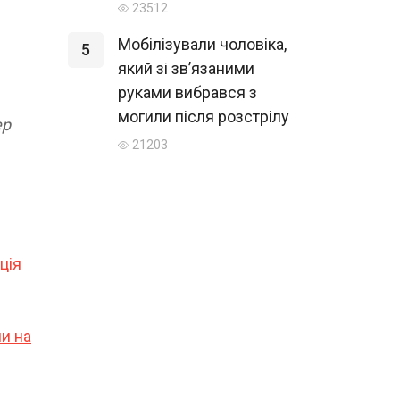
23512
Мобілізували чоловіка,
5
який зі зв’язаними
руками вибрався з
могили після розстрілу
ер
21203
ція
ни на