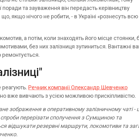
ї поради та зауваження він передасть керівництву
що, якщо нічого не робити, - в Україні «рознесуть всю
мотив, а потім, коли знаходять його місце стоянки, 
мотивами, без них залізниця зупиниться. Вантажні ва
о ремонтується.
лізниці"
е реагують.
Речник компанії Олександр Шевченко
авно вже вивчають з усією можливою прискіпливістю.
ане зображення в оперативному залізничному чаті - 
є спроби перерізати сполучення з Сумщиною та
ься відшукати резервні маршрути, локомотиви та за
вченко.