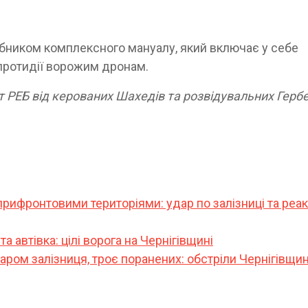
бником комплексного мануалу, який включає у себе
протидії ворожим дронам.
т РЕБ від керованих Шахедів та розвідувальних Герб
прифронтовими територіями: удар по залізниці та реак
та автівка: цілі ворога на Чернігівщині
даром залізниця, троє поранених: обстріли Чернігівщи