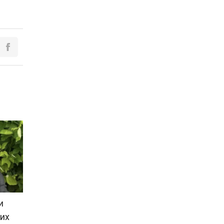
и
ких