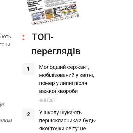
ТОП-
б'ють
гони
переглядів
Молодший сержант,
1
мобілізований у квітні,
помер у липні після
важкої хвороби
81261
це
У школу шукають
2
галом
першокласника з будь-
якої точки світу: не