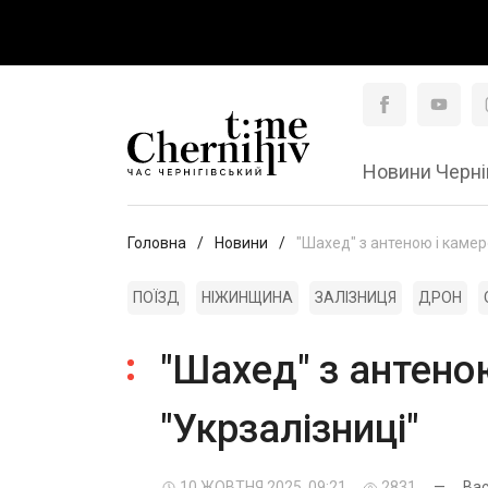
Новини Черні
Головна
Новини
"Шахед" з антеною і камер
ПОЇЗД
НІЖИНЩИНА
ЗАЛІЗНИЦЯ
ДРОН
"Шахед" з антено
"Укрзалізниці"
10 ЖОВТНЯ 2025, 09:21
2831
—
Вас