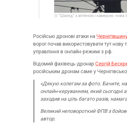
"Шахед" з антеною і камерою: нова т
Російські дронові атаки на
Чернігівщин
ворог почав використовувати тут нову та
управління в онлайн-режимі з рф.
Відомий фахівець-дронар
Сергій Беск
російським дронам саме у Чернігівському
«Дякую колегам за фото. Бачите, на
онлайн-керуванням, який сьогодні а
заходив на ціль багато разів, нама
Великий неповороткий ФПВ з бойово
автор.