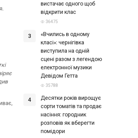
вистачає одного щоб
я.
відкрити клас
36475
«Вчились в одному
3
класі»: чернігівка
виступила на одній
сцені разом з легендою
ткі
електронної музики
віряє
Девідом Гетта
див
35788
Десятки років вирощує
4
иває,
сорти томатів та продає
насіння: городник
розповів як вберегти
помідори