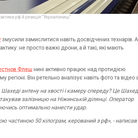
актика рф й реакція "Укрзалізниці"
у
змусили замислитися навіть досвідчених технарів. 
ктику: не просто важкі дрони, а й такі, які мають
рестнов Флеш
нині активно працює над протидією
 регіоні. Він ретельно аналізує навіть фото та відео 
 Шахеді антену на хвості і камеру спереду? Це Шахед
такував залізницю на Ніжинській ділянці. Оператор
гаючись оптимально нанести удар.
ю частиною 50 кілограм, керований з рф», - написав