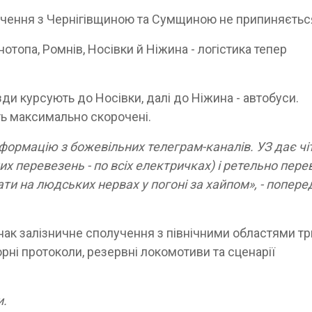
лучення з Чернігівщиною та Сумщиною не припиняєтьс
отопа, Ромнів, Носівки й Ніжина - логістика тепер
зди курсують до Носівки, далі до Ніжина - автобуси.
ть максимально скорочені.
нформацію з божевільних телеграм-каналів. УЗ дає чі
ких перевезень - по всіх електричках) і ретельно пере
ати на людських нервах у погоні за хайпом», - попере
ак залізничне сполучення з північними областями тр
рні протоколи, резервні локомотиви та сценарії
и.