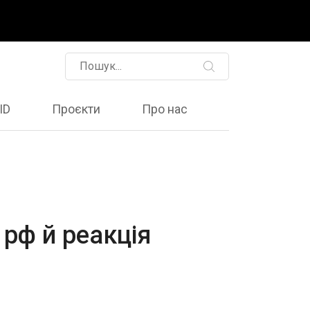
ID
Проєкти
Про нас
 рф й реакція