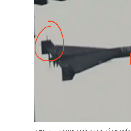
Інженер переконаний: ворог обрав собі 