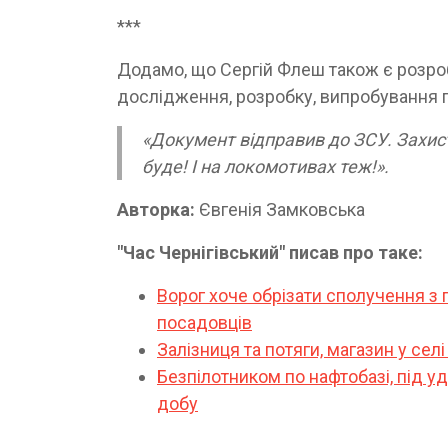
***
Додамо, що Сергій Флеш також є розро
дослідження, розробку, випробування 
«Документ відправив до ЗСУ. Захис
буде! І на локомотивах теж!».
Авторка:
Євгенія Замковська
"Час Чернігівський" писав про таке:
Ворог хоче обрізати сполучення з 
посадовців
Залізниця та потяги, магазин у селі 
Безпілотником по нафтобазі, під у
добу