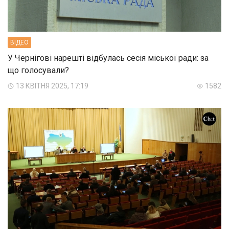
ВIДЕО
У Чернігові нарешті відбулась сесія міської ради: за
що голосували?
13 КВІТНЯ 2025, 17:19
1582