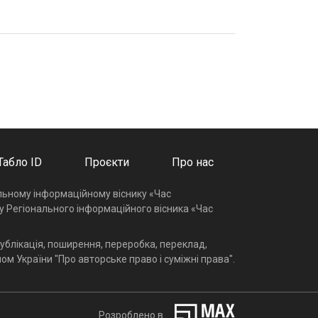
Табло ID
Проєкти
Про нас
альному інформаційному віснику «Час
у Регіонального інформаційного вісника «Час
ублікація, поширення, переробка, переклад,
ом України "Про авторське право і суміжні права".
Розроблено в