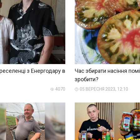
ереселенці з Енергодару в
Час збирати насіння пом
зробити?
4070
05 ВЕРЕСНЯ 2023, 12:10