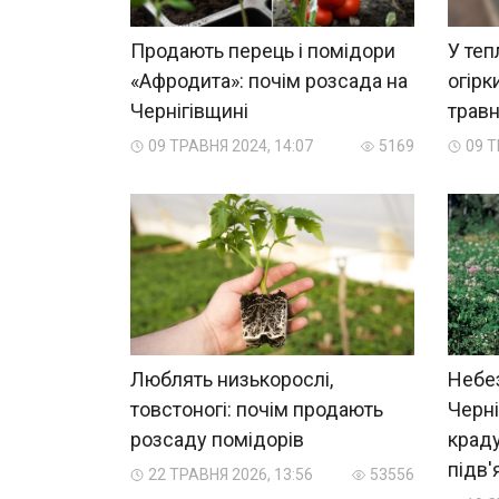
Продають перець і помідори
У теп
«Афродита»: почім розсада на
огірк
Чернігівщині
травн
09 ТРАВНЯ 2024, 14:07
5169
09 Т
Люблять низькорослі,
Небез
товстоногі: почім продають
Черні
розсаду помідорів
краду
підв'
22 ТРАВНЯ 2026, 13:56
53556