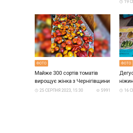
19 С
ФОТО
ФОТО
Майже 300 сортів томатів
Дегус
вирощує жінка з Чернігівщини
ніжин
25 СЕРПНЯ 2023, 15:30
5991
16 С