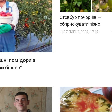
Стовбур почорнів —
обприскувати пізно
07 ЛИПНЯ 2024, 17:12
шні помідори з
й бізнес"