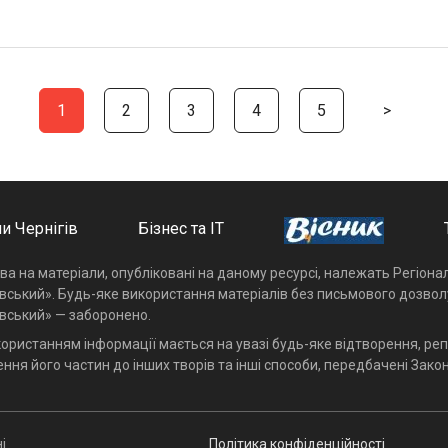
1
2
3
4
5
>
и Чернігів
Бізнес та ІТ
ава на матеріали, опубліковані на даному ресурсі, належать Регіон
івський». Будь-яке використання матеріалів без письмового дозвол
івський» — заборонено.
користанням інформації мається на увазі будь-яке відтворення, реп
ння його частин до інших творів та інші способи, передбачені Закон
і
Політика конфіденційності