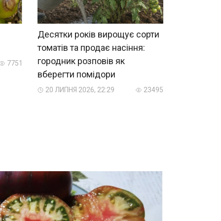
Десятки років вирощує сорти
томатів та продає насіння:
городник розповів як
7751
вберегти помідори
20 ЛИПНЯ 2026, 22:29
23495