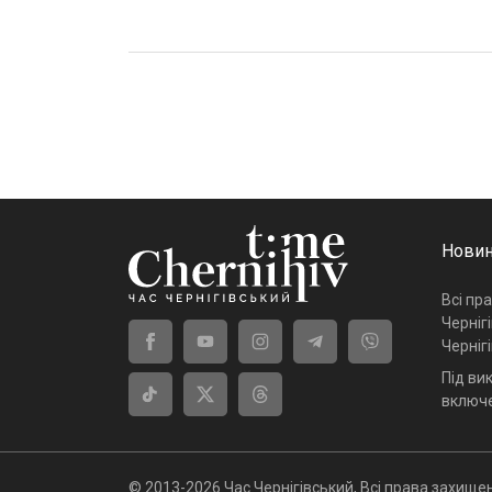
Новин
Всі пр
Черніг
Черніг
Під ви
включе
© 2013-2026 Час Чернігівський, Всі права захищен