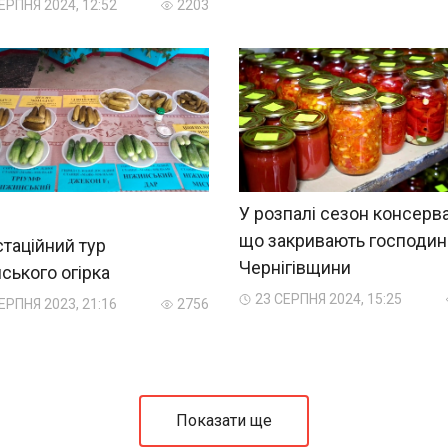
ЕРПНЯ 2024, 12:52
2203
У розпалі сезон консерва
що закривають господині
таційний тур
Чернігівщини
ського огірка
23 СЕРПНЯ 2024, 15:25
ЕРПНЯ 2023, 21:16
2756
Показати ще