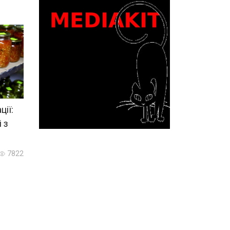
ції:
 з
7822