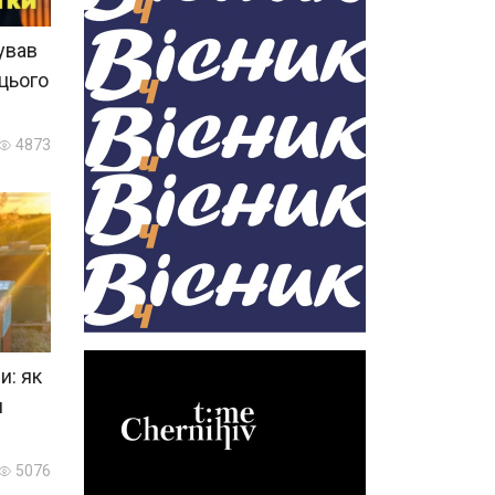
ував
 цього
4873
и: як
и
5076