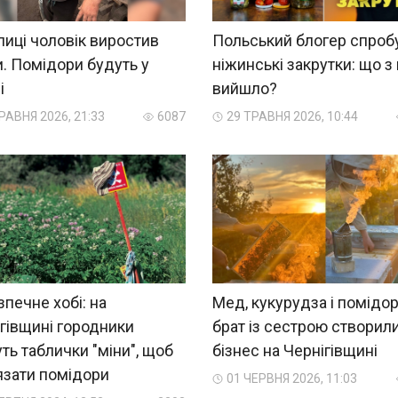
лиці чоловік виростив
Польський блогер спроб
и. Помідори будуть у
ніжинські закрутки: що з
і
вийшло?
РАВНЯ 2026, 21:33
6087
29 ТРАВНЯ 2026, 10:44
печне хобі: на
Мед, кукурудза і помідор
гівщині городники
брат із сестрою створил
ть таблички "міни", щоб
бізнес на Чернігівщині
язати помідори
01 ЧЕРВНЯ 2026, 11:03