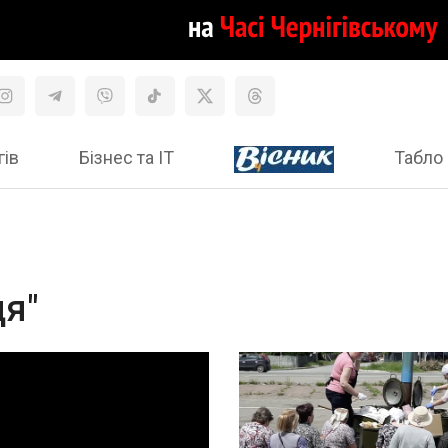
гів
Бізнес та ІТ
Табло 
ця"