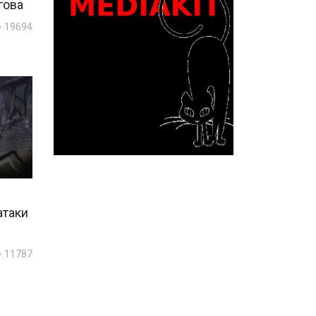
гова
19694
атаки
11787