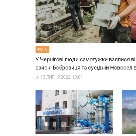
ФОТО
У Чернігові люди самотужки взялися в
районі Бобровиця та сусідній Новоселів
13 ЛИПНЯ 2022, 10:01