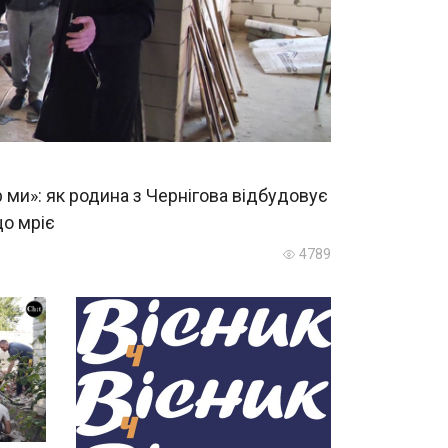
р ми»: як родина з Чернігова відбудовує
що мріє
4789