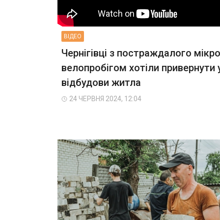
ВIДЕО
Чернігівці з постраждалого мікр
велопробігом хотіли привернути 
відбудови житла
24 ЧЕРВНЯ 2024, 12:04