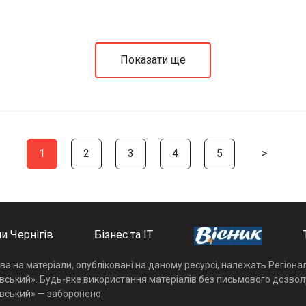
Показати ще
1
2
3
4
5
>
и Чернігів
Бізнес та ІТ
ава на матеріали, опубліковані на даному ресурсі, належать Регіон
івський». Будь-яке використання матеріалів без письмового дозвол
івський» — заборонено.