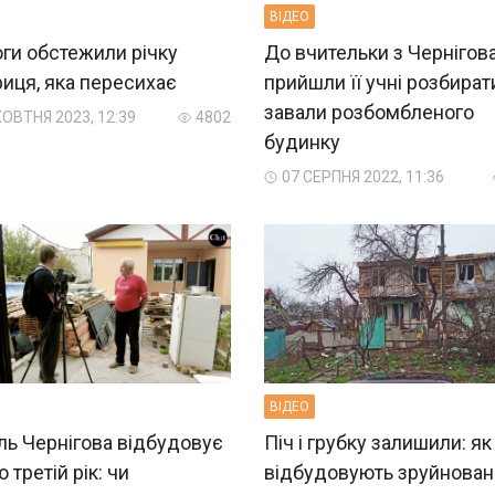
ВIДЕО
ги обстежили річку
До вчительки з Чернігов
иця, яка пересихає
прийшли її учні розбират
завали розбомбленого
ОВТНЯ 2023, 12:39
4802
будинку
07 СЕРПНЯ 2022, 11:36
ВIДЕО
ь Чернігова відбудовує
Піч і грубку залишили: як
 третій рік: чи
відбудовують зруйнован