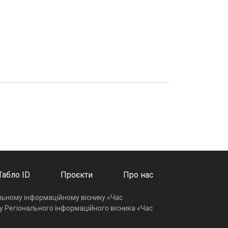
Табло ID
Проєкти
Про нас
альному інформаційному віснику «Час
у Регіонального інформаційного вісника «Час