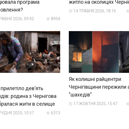
цювала програма
житло на околицях Черні
новлення?
14 ТРАВНЯ 2026, 18:16
РАВНЯ 2026, 09:42
8954
Як колишні райцентри
Чернігівщини пережили 
 прилетіло дев’ять
"шахедів"
дів: родина з Чернігова
бралася жити в селище
17 ЖОВТНЯ 2025, 15:47
РУДНЯ 2025, 10:57
6313