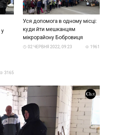
Уся допомога в одному місці:
куди йти мешканцям
 у
мікрорайону Бобровиця
02 ЧЕРВНЯ 2022, 09:23
1961
3165