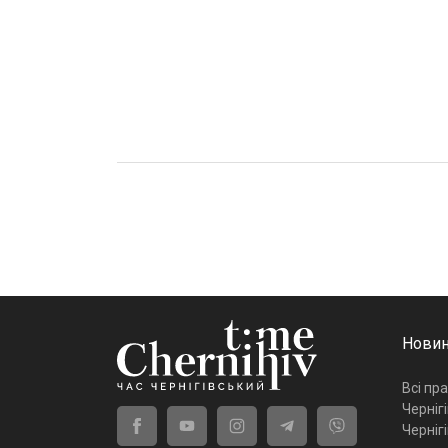
Новин
Всі пр
Черніг
Черніг