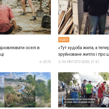
ВIДЕО
ідновлювати оселі в
«Тут худоба жила, а тепе
ці
зруйноване житло і про 
2575
04 ЛЮТОГО 2026, 21:51