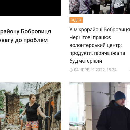
ВIДЕО
У мікрорайоні Бобровиця
орайону Бобровиця
Чернігові працює
увагу до проблем
волонтерський центр:
продукти, гаряча їжа та
будматеріали
04 ЧЕРВНЯ 2022, 15:34