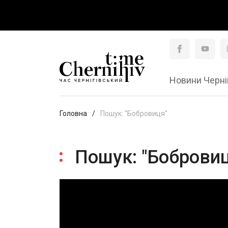
Новини Черні
Головна
Пошук: "Бобровиця"
Пошук: "Боброви