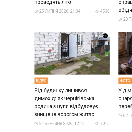
проводять літо
спра
еВід
25 ЛИПНЯ 2026, 21:34
4538
23 Т
ВIДЕО
ФОТО
Від будинку лишився
У дім
димохід: як чернігівська
снаря
родина з нуля відбудовує
пере
знищене ворогом житло
02 Г
31 БЕРЕЗНЯ 2026, 12:15
7015