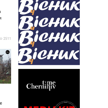
а
и
2511
е