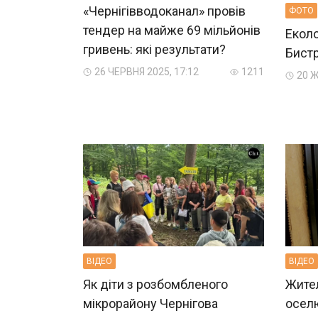
«Чернігівводоканал» провів
ФОТО
тендер на майже 69 мільйонів
Еколо
гривень: які результати?
Бистр
26 ЧЕРВНЯ 2025, 17:12
1211
20 Ж
ВIДЕО
ВIДЕО
Як діти з розбомбленого
Жител
мікрорайону Чернігова
оселю