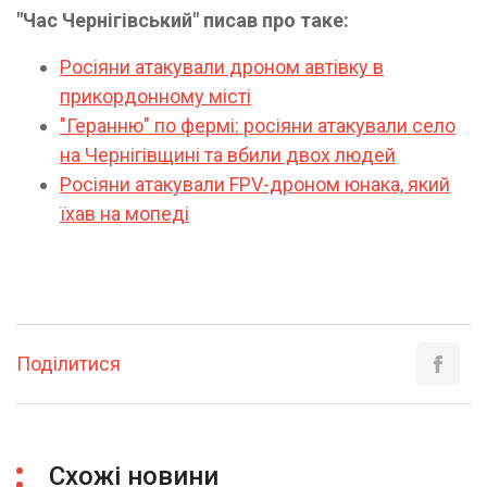
"Час Чернігівський" писав про таке:
Росіяни атакували дроном автівку в
прикордонному місті
"Геранню" по фермі: росіяни атакували село
на Чернігівщині та вбили двох людей
Росіяни атакували FPV-дроном юнака, який
їхав на мопеді
Поділитися
Схожі новини