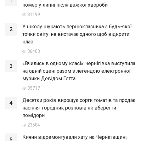
помер у липні після важкої хвороби
81199
У школу шукають першокласника з будь-якої
2
точки світу: не вистачає одного щоб відкрити
клас
36403
«Вчились в одному класі»: чернігівка виступила
3
на одній сцені разом з легендою електронної
музики Девідом Гетта
35717
Десятки років вирощує сорти томатів та продає
4
насіння: городник розповів як вберегти
помідори
23504
Кияни відремонтували хату на Чернігівщині,
5