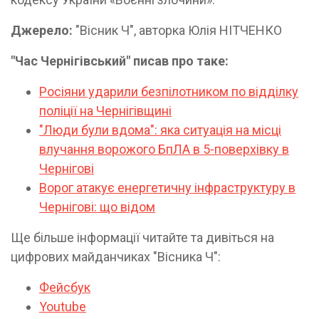
Джерело:
"Вісник Ч", авторка Юлія НІТЧЕНКО
"Час Чернігівський" писав про таке:
Росіяни ударили безпілотником по відділку
поліції на Чернігівщині
"Люди були вдома": яка ситуація на місці
влучання ворожого БпЛА в 5-поверхівку в
Чернігові
Ворог атакує енергетичну інфраструктуру в
Чернігові: що відом
​​​​​​Ще більше інформації читайте та дивіться на
цифрових майданчиках "Вісника Ч":
Фейсбук
Youtube