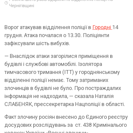
Чернігівщині
Ворог атакував відділення поліції в
Городні
14
грудня. Атака почалася о 13.30. Поліціянти
зафіксували шість вибухів.
— Внаслідок атаки загорілися приміщення в
будівлі і службові автомобілі. Ізолятора
тимчасового тримання (ІТТ) у городнянському
відділенні поліції немає. Тому затриманих
злочинців в будівлі не було. Про постраждалих
інформація не надходила, — сказала Наталія
СЛАБЕНЯК, прессекретарка Нац­поліції в області.
Факт злочину росіян внесено до Єдиного реєстру
досудових розслідувань за ст. 438 Криміналь­ого
кодексу України «Воєнні злочини».