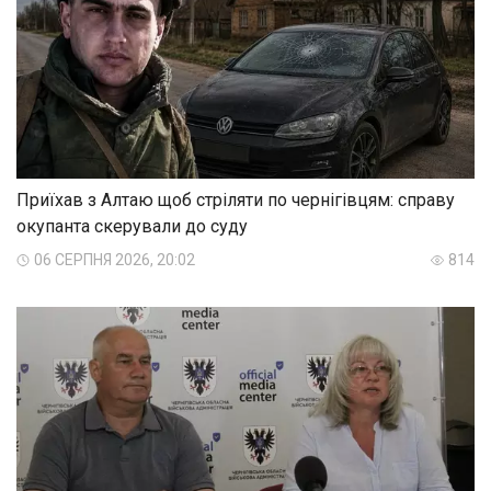
Приїхав з Алтаю щоб стріляти по чернігівцям: справу
окупанта скерували до суду
06 СЕРПНЯ 2026, 20:02
814