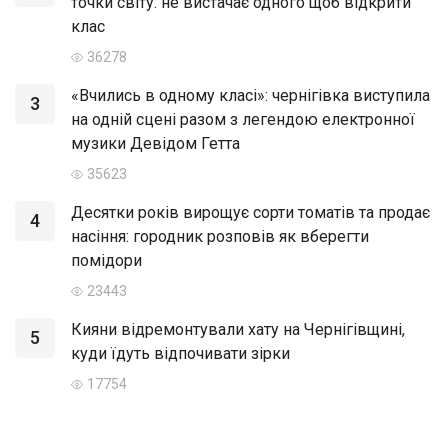
точки світу: не вистачає одного щоб відкрити
клас
36278
«Вчились в одному класі»: чернігівка виступила
3
на одній сцені разом з легендою електронної
музики Девідом Гетта
35623
Десятки років вирощує сорти томатів та продає
4
насіння: городник розповів як вберегти
помідори
23443
Кияни відремонтували хату на Чернігівщині,
5
куди їдуть відпочивати зірки
17754