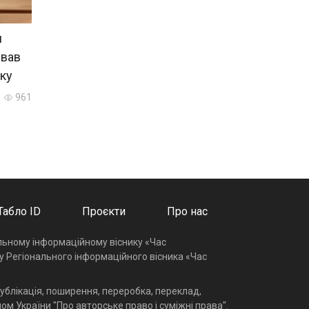
и
ував
уку
961
Табло ID
Проєкти
Про нас
альному інформаційному віснику «Час
у Регіонального інформаційного вісника «Час
ублікація, поширення, переробка, переклад,
ом України "Про авторське право і суміжні права".