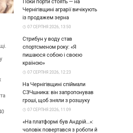
Поки порти стоять — на
Чернігівщині аграрії вичікують
із продажем зерна
07 СЕРПНЯ 2026, 13:50
Стрибун у воду став
щі.
спортсменом року: «Я
пишаюся собою і своєю
у
країною»
07 СЕРПНЯ 2026, 12:23
х
На Чернігівщині спіймали
СЗЧшника: він запропонував
 та
гроші, щоб зняли з розшуку
07 СЕРПНЯ 2026, 11:09
40
«На платформі був Андрій...»:
чоловік повертався з роботи й