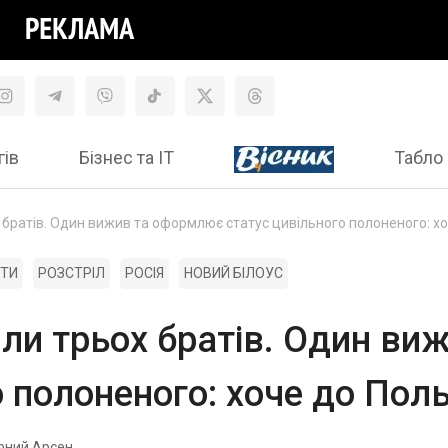
гів
Бізнес та ІТ
Табло 
 братів. Один вижив та оформлює статус цивільного полоненого: х
ТИ
РОЗСТРІЛ
РОСІЯ
НОВИЙ БІЛОУС
яли трьох братів. Один в
о полоненого: хоче до Пол
рний Арсен