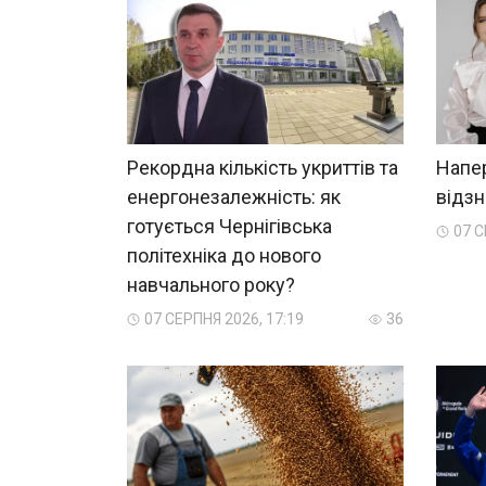
Рекордна кількість укриттів та
Напе
енергонезалежність: як
відзн
готується Чернігівська
07 С
політехніка до нового
навчального року?
07 СЕРПНЯ 2026, 17:19
36