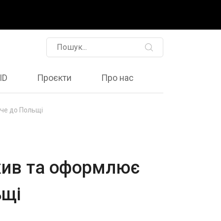
ID
Проєкти
Про нас
оче до Польщі
ижив та оформлює
ьщі