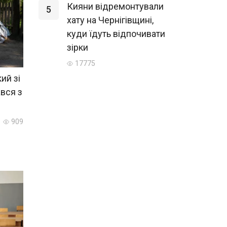
Кияни відремонтували
5
хату на Чернігівщині,
куди їдуть відпочивати
зірки
17775
ий зі
вся з
909