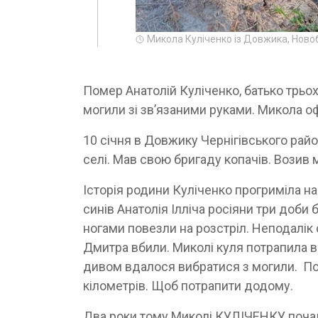
Микола Куліченко із Довжика, Ново
Помер Анатолій Куліченко, батько трьох
могили зі зв’язаними руками. Микола о
10 січня в Довжику Чернігівського райо
селі. Мав свою бригаду копачів. Возив 
Історія родини Куліченко прогриміла на 
синів Анатолія Ілліча росіяни три доби 
ногами повезли на розстріл. Неподалік 
Дмитра вбили. Миколі куля потрапила в 
дивом вдалося вибратися з могили. Пор
кілометрів. Щоб потрапити додому.
Два роки тому Миколі КУЛІЧЕНКУ почал