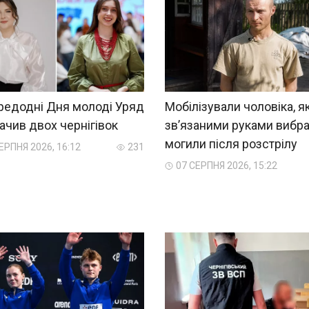
редодні Дня молоді Уряд
Мобілізували чоловіка, як
ачив двох чернігівок
зв’язаними руками вибра
могили після розстрілу
ЕРПНЯ 2026, 16:12
231
07 СЕРПНЯ 2026, 15:22