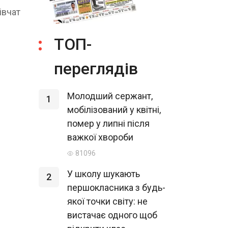
івчат
ТОП-
переглядів
Молодший сержант,
1
мобілізований у квітні,
помер у липні після
важкої хвороби
81096
У школу шукають
2
першокласника з будь-
якої точки світу: не
вистачає одного щоб