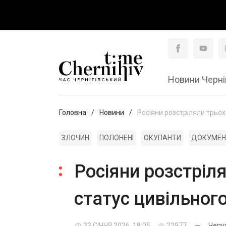
Новини Черні
Головна
Новини
Росіяни розстріляли трьох
ЗЛОЧИН
ПОЛОНЕНІ
ОКУПАНТИ
ДОКУМЕН
Росіяни розстріл
статус цивільног
23 СІЧНЯ 2026, 18:05
22977
—
Чепу