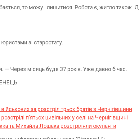
ається, то можу і лишитися. Робота є, житло також. Д
юристами зі старос­тату.
я. — Через місяць буде 37 років. Уже давно б час.
ЕМЕНЕЦЬ
військових за розстріл трьох братів з Чернігівщини
розстрілі пʼятьох цивільних у селі на Чернігівщині
жка та Михайла Лошака розстріляли окупанти