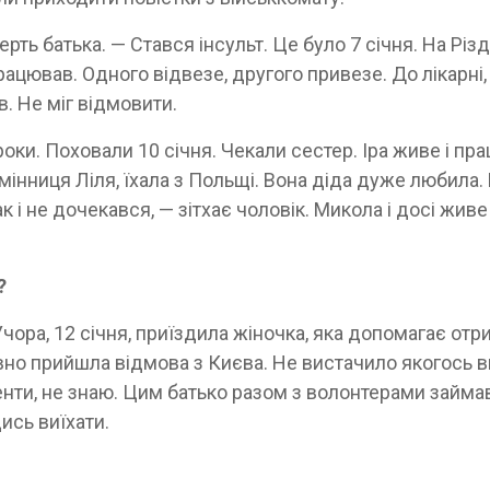
рть батька. — Стався інсульт. Це було 7 січня. На Різ
ацював. Одного відвезе, другого привезе. До лікарні,
в. Не міг відмовити.
оки. Поховали 10 січня. Чекали сестер. Іра живе і пр
емінниця Ліля, їхала з Польщі. Вона діда дуже любила. В
к і не дочекався, — зітхає чоловік. Микола і досі живе
?
Учора, 12 січня, приїздила жіночка, яка допомагає отр
но прийшла відмова з Києва. Не вистачило якогось в
енти, не знаю. Цим батько разом з волонтерами займа
ись виїхати.