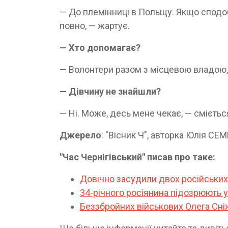
— До племінниці в Польщу. Якщо сподоб
повно, — жартує.
— Хто допомагає?
— Волонтери разом з місцевою владою, 
— Дівчину не знайшли?
— Ні. Може, десь мене чекає, — смієтьс
Джерело
: "Вісник Ч", авторка Юлія С
"Час Чернігівський" писав про таке:
Довічно засудили двох російських 
34-річного росіянина підозрюють у 
Беззбройних військових Олега Сні