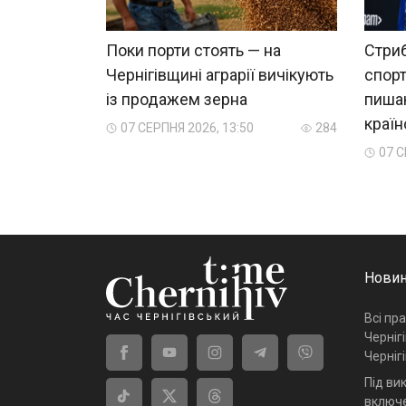
Поки порти стоять — на
Стриб
Чернігівщині аграрії вичікують
спорт
із продажем зерна
пиша
краї
07 СЕРПНЯ 2026, 13:50
284
07 С
Новин
Всі пр
Черніг
Черніг
Під ви
включе