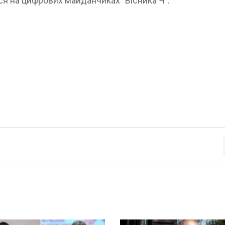
ся на цифрових майданчиках "Вісника Ч":