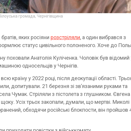
білоуська громада, Чернігівщина
 братів, яких росіяни
розстріляли
, а один вибрався з
формлює статус цивільного полоненого. Хоче до Поль
ну поховали Анатолія Куліченка. Чоловік був відомий 
машиною односельців у Чернігів.
всю країну у 2022 році, після деокупації області. Трьо
били, допитували. 21 березня зі зв’язаними руками та
села Чумак. Стріляли з пістолета з глушником. Євгена
щоку. Усіх трьох закопали, думали, що мертві. Миколі
анений, обходячи російські блокпости, він пройшов 
и приходити повістки з військкомату.