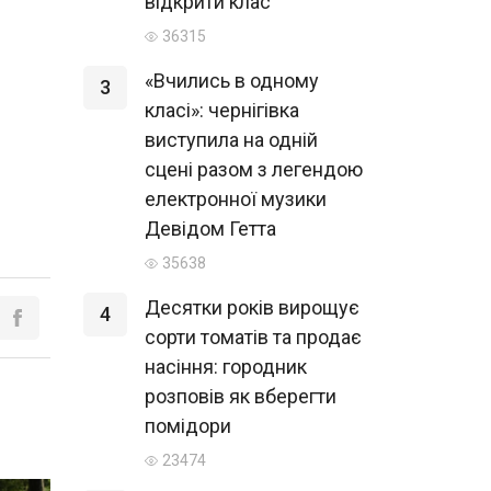
відкрити клас
36315
«Вчились в одному
3
класі»: чернігівка
виступила на одній
сцені разом з легендою
електронної музики
Девідом Гетта
35638
Десятки років вирощує
4
сорти томатів та продає
насіння: городник
розповів як вберегти
помідори
23474