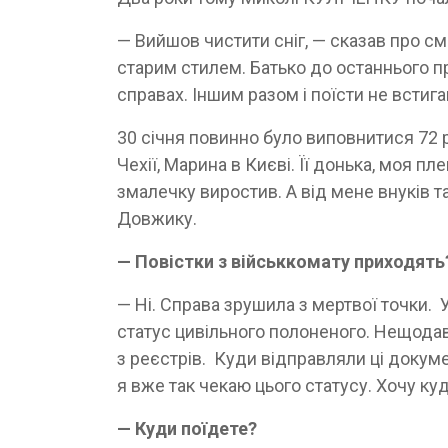
— Вийшов чистити сніг, — сказав про сме
старим стилем. Батько до останнього пр
справах. Іншим разом і поїсти не встига
30 січня повинно було виповнитися 72 р
Чехії, Марина в Києві. Її донька, моя пл
змалечку виростив. А від мене внуків та
Довжику.
— Повістки з військкомату приходять
— Ні. Справа зрушила з мертвої точки. 
статус цивільного полоненого. Нещодав
з реєстрів. Куди відправляли ці докум
я вже так чекаю цього статусу. Хочу куд
— Куди поїдете?