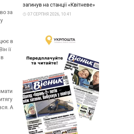
загинув на станції «Квітневе»
дво за
07 СЕРПНЯ 2026, 10:41
 у
ацює в
ін її
 в
имати
итягу
вся. А