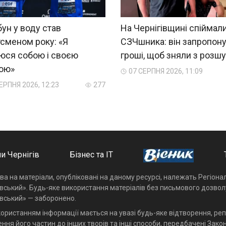
ун у воду став
На Чернігівщині спіймал
сменом року: «Я
СЗЧшника: він запропон
юся собою і своєю
гроші, щоб зняли з розш
ною»
07 СЕРПНЯ 2026, 11:09
ЕРПНЯ 2026, 12:23
277
и Чернігів
Бізнес та ІТ
ава на матеріали, опубліковані на даному ресурсі, належать Регіон
івський». Будь-яке використання матеріалів без письмового дозвол
івський» — заборонено.
користанням інформації мається на увазі будь-яке відтворення, реп
ння його частин до інших творів та інші способи, передбачені Закон