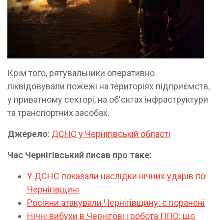
Крім того, рятувальники оперативно
ліквідовували пожежі на територіях підприємств,
у приватному секторі, на об'єктах інфраструктури
та транспортних засобах.
Джерело
:
ДСНС у Чернігівській області
Час Чернігівський писав про таке:
У ДСНС показали наслідки нічних ударів по
Чернігівщині
Росіяни атакували Чернігівщину: є поранені
Нічні вибухи в Чернігові і робота ППО: що