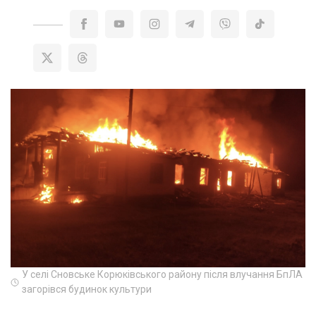
У селі Сновське Корюківського району після влучання БпЛА
загорівся будинок культури