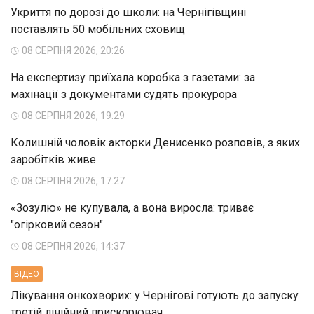
Укриття по дорозі до школи: на Чернігівщині
поставлять 50 мобільних сховищ
08 СЕРПНЯ 2026, 20:26
На експертизу приїхала коробка з газетами: за
махінації з документами судять прокурора
08 СЕРПНЯ 2026, 19:29
Колишній чоловік акторки Денисенко розповів, з яких
заробітків живе
08 СЕРПНЯ 2026, 17:27
«Зозулю» не купувала, а вона виросла: триває
"огірковий сезон"
08 СЕРПНЯ 2026, 14:37
ВIДЕО
Лікування онкохворих: у Чернігові готують до запуску
третій лінійний прискорювач