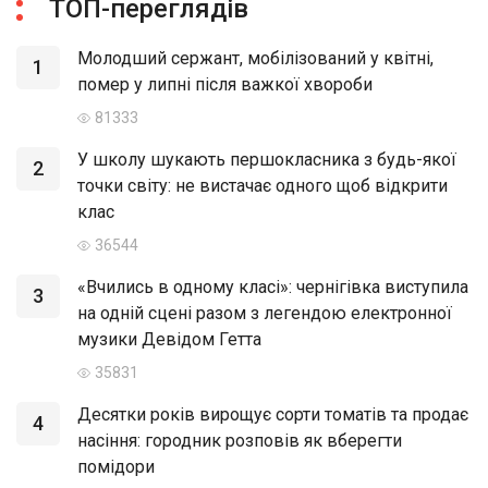
ТОП-переглядів
Молодший сержант, мобілізований у квітні,
1
помер у липні після важкої хвороби
81333
У школу шукають першокласника з будь-якої
2
точки світу: не вистачає одного щоб відкрити
клас
36544
«Вчились в одному класі»: чернігівка виступила
3
на одній сцені разом з легендою електронної
музики Девідом Гетта
35831
Десятки років вирощує сорти томатів та продає
4
насіння: городник розповів як вберегти
помідори