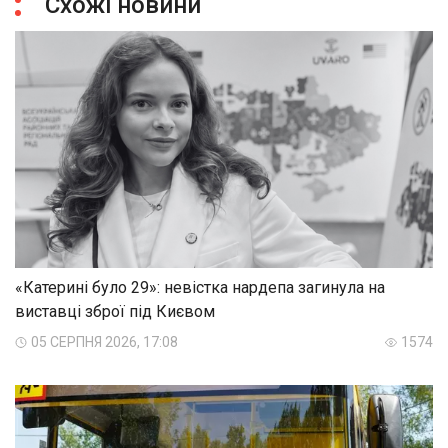
Схожі новини
«Катерині було 29»: невістка нардепа загинула на
виставці зброї під Києвом
05 СЕРПНЯ 2026, 17:08
1574