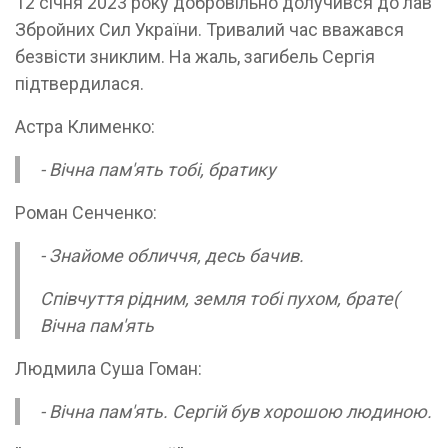
12 січня 2023 року добровільно долучився до лав
Збройних Сил України. Тривалий час вважався
безвісти зниклим. На жаль, загибель Сергія
підтвердилася.
Астра Клименко:
- Вічна пам'ять тобі, братику
Роман Сенченко:
- Знайоме обличчя, десь бачив.
Співчуття рідним, земля тобі пухом, брате(
Вічна пам'ять
Людмила Суша Гоман:
- Вічна пам'ять. Сергій був хорошою людиною.