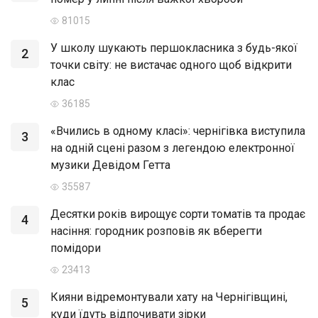
81015
У школу шукають першокласника з будь-якої
2
точки світу: не вистачає одного щоб відкрити
клас
36185
«Вчились в одному класі»: чернігівка виступила
3
на одній сцені разом з легендою електронної
музики Девідом Гетта
35587
Десятки років вирощує сорти томатів та продає
4
насіння: городник розповів як вберегти
помідори
23413
Кияни відремонтували хату на Чернігівщині,
5
куди їдуть відпочивати зірки