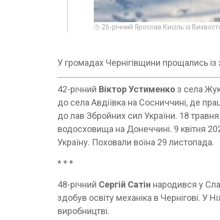
26-річний Ярослав Кисіль із Вихвос
У громадах Чернігівщини прощались із 
42-річний
Віктор Устименко
з села Жук
до села Авдіївка на Сосниччині, де пра
до лав Збройних сил України. 18 травня
водосховища на Донеччині. 9 квітня 202
Україну. Поховали воїна 29 листопада.
* * *
48-річний
Сергій Сатін
народився у Слав
здобув освіту механіка в Чернігові. У 
виробництві.