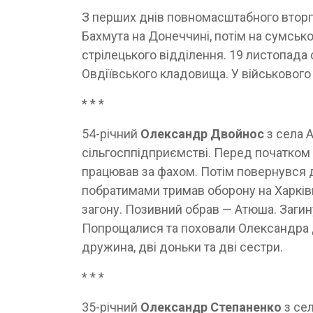
З перших днів повномасштабного вторг
Бахмута на Донеччині, потім на сумськ
стрілецького відділення. 19 листопада 
Овдіївського кладовища. У військовог
* * *
54-річний
Олександр Двойнос
з села 
сільгосппідприємстві. Перед початком 
працював за фахом. Потім повернувся 
побратимами тримав оборону на Харківщ
загону. Позивний обрав — Атюша. Загин
Попрощалися та поховали Олександра Д
дружина, дві доньки та дві сестри.
* * *
35-річний
Олександр Степаненко
з сел