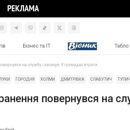
гів
Бізнес та ІТ
Табло 
овернувся на службу і загинув. У громадах втрати
ЛУКИ
ГОРОДНЯ
ХОЛМИ
ДМИТРІВКА
СЛАВУТИЧ
ТУПИЧ
ранення повернувся на слу
ля Юрій