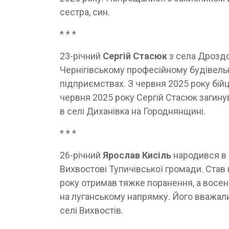
сестра, син.
* * *
23-річний
Сергій Стасюк
з села Дроздо
Чернігівському професійному будівельн
підприємствах. З червня 2025 року бій
червня 2025 року Сергій Стасюк загину
в селі Диханівка на Городнянщині.
* * *
26-річний
Ярослав Кисіль
народився в 
Вихвостові Тупичівської громади. Став н
року отримав тяжке поранення, а восен
на луганському напрямку. Його вважали
селі Вихвостів.