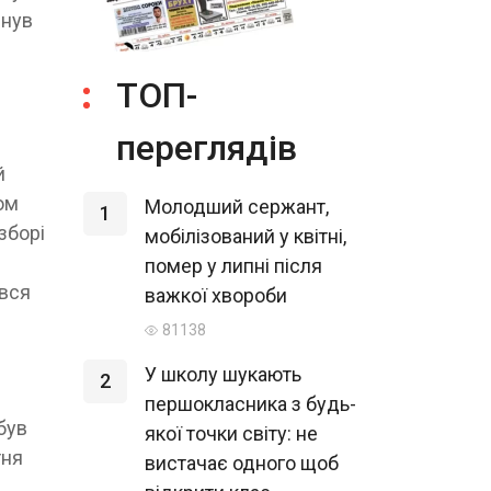
инув
ТОП-
переглядів
й
ом
Молодший сержант,
1
зборі
мобілізований у квітні,
помер у липні після
ився
важкої хвороби
81138
У школу шукають
2
першокласника з будь-
був
якої точки світу: не
тня
вистачає одного щоб
,