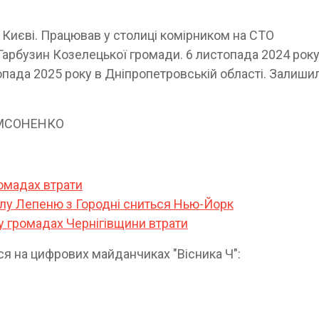
Києві. Працював у столиці комірником на СТО
 Гарбузин Козелецької громади. 6 листопада 2024 рок
топада 2025 року в Дніпропетровській області. Залиши
 САМСОНЕНКО
ромадах втрати
влу Лепеню з Городні сниться Нью-Йорк
у громадах Чернігівщини втрати
ся на цифрових майданчиках "Вісника Ч":