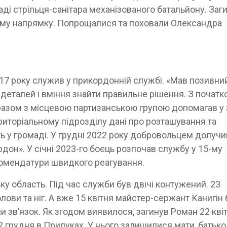
аді стрільця-санітара механізованого батальйону. Заг
ому напрямку. Попрощалися та поховали Олександра
017 року служив у прикордонній службі. «Мав позивни
 деталей і вміння знайти правильне рішення. З початк
разом з місцевою партизанською групою допомагав у 
иторіальному підрозділу дані про розташування та
ть у громаді. У грудні 2022 року добровольцем долуч
дон». У січні 2023-го боєць розпочав службу у 15-му
 комендатури швидкого реагування.
ку область. Під час служби був двічі контужений. 23
ови та ніг. А вже 15 квітня майстер-сержант Канигін 
и зв’язок. Як згодом виявилося, загинув Роман 22 кві
 грудня в Прилуках. У нього залишилися мати, батько