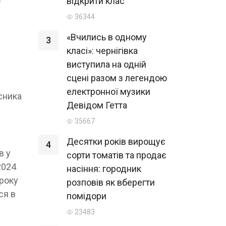
відкрити клас
36344
«Вчились в одному
3
класі»: чернігівка
виступила на одній
сцені разом з легендою
електронної музики
сника
Девідом Гетта
35667
Десятки років вирощує
4
в у
сорти томатів та продає
2024
насіння: городник
 року
розповів як вберегти
ся в
помідори
23483