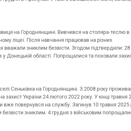
виця на Городнянщині. Вивчився на столяра-теслю в
ому ліцеї. Після навчання працював на різних
ця вважали зник­лим безвісти. Згодом підтвердили: 28
в у Донецькій області. Попрощалися та поховали захи
селі Сеньківка на Городнянщині. З 2008 року прожива
а захист України 24 лютого 2022 року. У кінці травня 
и вже повернувся на службу. Загинув 10 травня 2025
 безвісти зниклим. 4 грудня з військовим попрощали