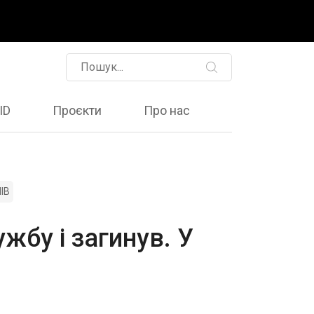
ID
Проєкти
Про нас
ІВ
жбу і загинув. У