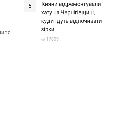
Кияни відремонтували
5
хату на Чернігівщині,
куди їдуть відпочивати
у
зірки
лися
17809