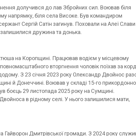
нення долучився до лав Збройних сил. Воював біля
ому напрямку, біля села Високе. Був командиром
сержант Сергій Сатін загинув. Поховали на Алеї Слави
о залишилися дружина та донька.
Атюша на Коропщині. Працював водієм у місцевому
повномасштабного вторгнення чоловік поїхав за корд
додому. З 23 січня 2023 року Олександр Двойнос раз
ині й Донеччині. Воював у складі 15-го прикордонно
ув боєць 29 листопада 2025 року на Сумщині.
войноса в рідному селі. У нього залишилися мати,
а Гайворон Дмитрівської громади. З 2024 року служи