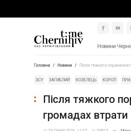
Новини Черні
Головна
Новини
Після тяжкого поранення п
ЗСУ
ЗАГИБЛИЙ
КОЗЕЛЕЦЬ
КОРОП
ПРИ
Після тяжкого по
громадах втрати
25 СІЧНЯ 2026, 11:07
33813
—
Миху