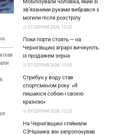
Мобілізували чоловіка, який зі
зв’язаними руками вибрався з
могили після розстрілу
07 СЕРПНЯ 2026, 15:22
ні.
Поки порти стоять — на
Чернігівщині аграрії вичікують
еїхав
із продажем зерна
вали
07 СЕРПНЯ 2026, 13:50
Стрибун у воду став
в
спортсменом року: «Я
пишаюся собою і своєю
країною»
07 СЕРПНЯ 2026, 12:23
іше
На Чернігівщині спіймали
СЗЧшника: він запропонував