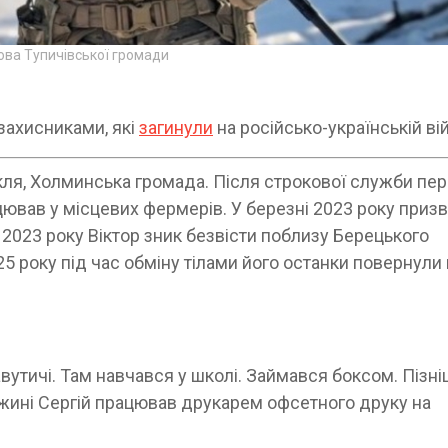
това Тупичівської громади
захисниками, які
загинули
на російсько-українській вій
ля, Холминська громада. Після строкової служби пер
цював у місцевих фермерів. У березні 2023 року приз
 2023 року Віктор зник безвісти поблизу Берецького
5 року під час обміну тілами його останки повернули 
утичі. Там навчався у школі. Займався боксом. Пізн
Ніжині Сергій працював друкарем офсетного друку на