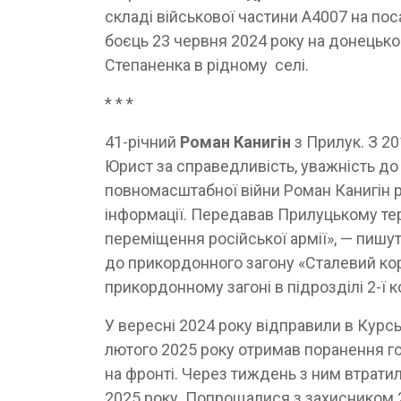
складі військової частини А4007 на пос
боєць 23 червня 2024 року на донецьк
Степаненка в рідному селі.
* * *
41-річний
Роман Канигін
з Прилук. З 2
Юрист за справедливість, уважність до
повномасштабної війни Роман Канигін 
інформації. Передавав Прилуцькому тер
переміщення російської армії», — пишу
до прикордонного загону «Сталевий кор
прикордонному загоні в підрозділі 2-ї
У вересні 2024 року відправили в Курсь
лютого 2025 року отримав поранення гол
на фронті. Через тиждень з ним втратил
2025 року. Попрощалися з захисником 2