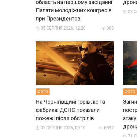
область на першому засіданні
дрон
Палати молодіжних конгресів
03 С
при Президентові
05 СЕРПНЯ 2026, 12:20
969
ФОТО
ФОТО
На Чернігівщині горів ліс та
Загин
фабрика: ДСНС показали
пост
пожежі після обстрілів
атаку
дрон
02 СЕРПНЯ 2026, 09:10
6892
31 Л