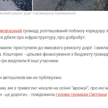
ковий ремонт доріг і пасажирські перевезення
икордонній
громаді, розташованій поблизу коридору з
 дбати про інфраструктуру, про добробут.
омили: приступили до ямкового ремонту доріг. І викл
а. Кошторис - цільове фінансування з бюджету громад
грн виділили й інші учасники.
и автошляхів ми не публікуємо.
, ми з тривогою чекали на осінні "врожаї", про які 
и - це дороги», - повідомила
голова громади Світлана