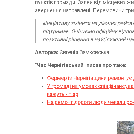
пунктів громади. Заяви від місцевих жит
звернення направлені. Перемовини трив
«Ініціативу змінити на діючих рейса
підтримав. Очікуємо офіційну відпо
позитивні рішення в найближчий час
Авторка:
Євгенія Замковська
"Час Чернігівський" писав про таке:
Фермер із Чернігівщини ремонтує 
У громаді на умовах співфінансува
кажуть - піар
На ремонт дороги люди чекали рок