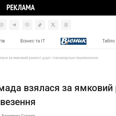
гів
Бізнес та ІТ
Табло 
ася за ямковий ремонт доріг і пасажирські перевезення
ада взялася за ямковий р
евезення
Василенко Соломія