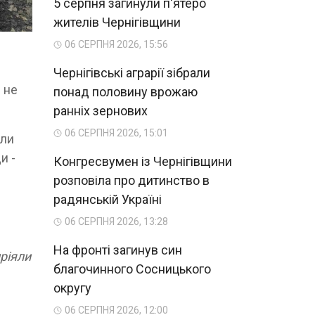
5 серпня загинули п'ятеро
жителів Чернігівщини
06 СЕРПНЯ 2026, 15:56
Чернігівські аграрії зібрали
 не
понад половину врожаю
ранніх зернових
06 СЕРПНЯ 2026, 15:01
али
и -
Конгресвумен із Чернігівщини
розповіла про дитинство в
радянській Україні
06 СЕРПНЯ 2026, 13:28
На фронті загинув син
мріяли
благочинного Сосницького
округу
06 СЕРПНЯ 2026, 12:00