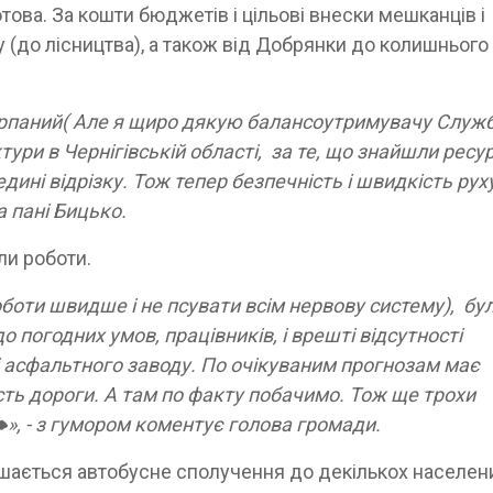
това. За кошти бюджетів і цільові внески мешканців і
 (до лісництва), а також від Добрянки до колишнього
ерпаний( Але я щиро дякую балансоутримувачу Служб
ури в Чернігівській області, за те, що знайшли ресу
ині відрізку. Тож тепер безпечність і швидкість рух
а пані Бицько.
ли роботи.
оботи швидше і не псувати всім нервову систему), бу
до погодних умов, працівників, і врешті відсутності
оті асфальтного заводу. По очікуваним прогнозам має
ть дороги. А там по факту побачимо. Тож ще трохи
🌤», - з гумором коментує голова громади.
шається автобусне сполучення до декількох населен