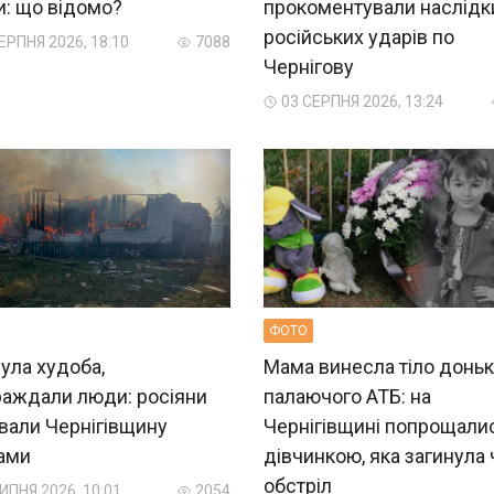
и: що відомо?
прокоментували наслідк
російських ударів по
ЕРПНЯ 2026, 18:10
7088
Чернігову
03 СЕРПНЯ 2026, 13:24
ФОТО
ула худоба,
Мама винесла тіло доньк
раждали люди: росіяни
палаючого АТБ: на
вали Чернігівщину
Чернігівщині попрощали
ами
дівчинкою, яка загинула
обстріл
ИПНЯ 2026, 10:01
2054