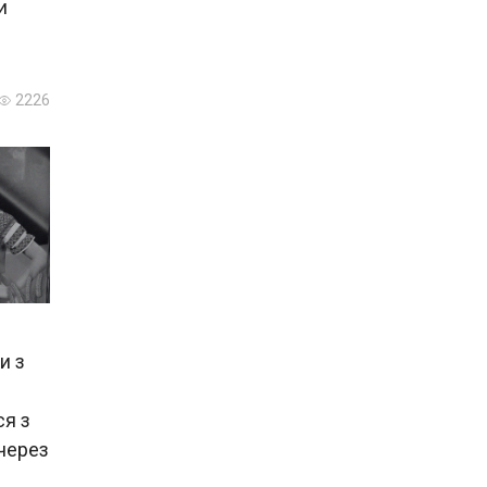
и
2226
и з
ся з
 через