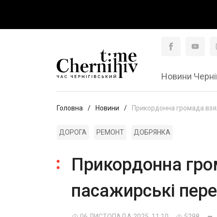
Новини Черні
Головна
Новини
Прикордонна громада взял
ДОРОГА
РЕМОНТ
ДОБРЯНКА
Прикордонна гром
пасажирські пер
06 ЛИСТОПАДА 2025, 11:10
5298
—