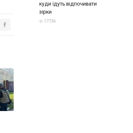
куди їдуть відпочивати
зірки
17736