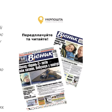
і
рс
у
ло
их