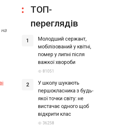
ТОП-
переглядів
 на
Молодший сержант,
1
мобілізований у квітні,
помер у липні після
важкої хвороби
81051
ві
У школу шукають
2
першокласника з будь-
якої точки світу: не
вистачає одного щоб
відкрити клас
36258