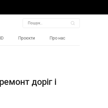
ID
Проєкти
Про нас
емонт доріг і