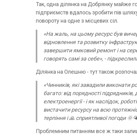
Так, одна ділянка на Добрянку майже го
підприємств вдалось зробити пів шляху
повороту на одне з місцевих сіл.
«На жаль, на цьому ресурс був вич
відновлення та розвитку інфраструкт
завершити ямковий ремонт і на серед
говорять самі за себе», - підкреслил
Ділянка на Олешню - тут також розпоча
«Чинників, які завадили виконати р
багато: від порядності підрядників, 
електроенергії - і як наслідок, роб
вистачити ресурсу на всю протяжніс
терпіння і 🙏 сприятливої погоди 🌞
Проблемним питанням все ж таки зали