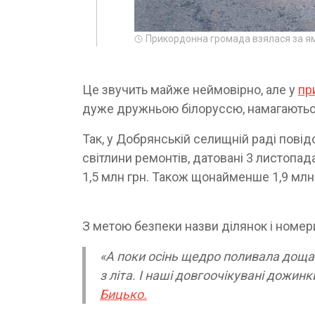
Прикордонна громада взялася за ям
Це звучить майже неймовірно, але у
пр
дуже дружньою білоруссю, намагаються
Так, у Добрянській селищній раді повід
світлини ремонтів, датовані 3 листопад
1,5 млн грн. Також щонайменше 1,9 млн 
З метою безпеки назви ділянок і номер
«А поки осінь щедро поливала дощами
з літа. І наші довгоочікувані дожинк
Бицько.