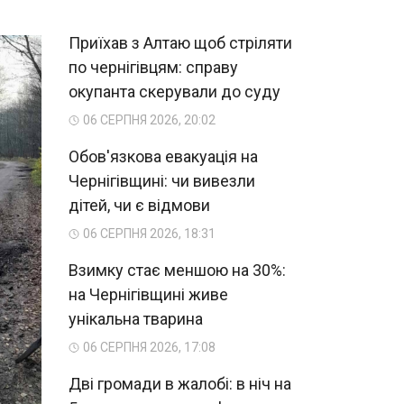
Приїхав з Алтаю щоб стріляти
по чернігівцям: справу
окупанта скерували до суду
06 СЕРПНЯ 2026, 20:02
Обов'язкова евакуація на
Чернігівщині: чи вивезли
дітей, чи є відмови
06 СЕРПНЯ 2026, 18:31
Взимку стає меншою на 30%:
на Чернігівщині живе
унікальна тварина
06 СЕРПНЯ 2026, 17:08
Дві громади в жалобі: в ніч на