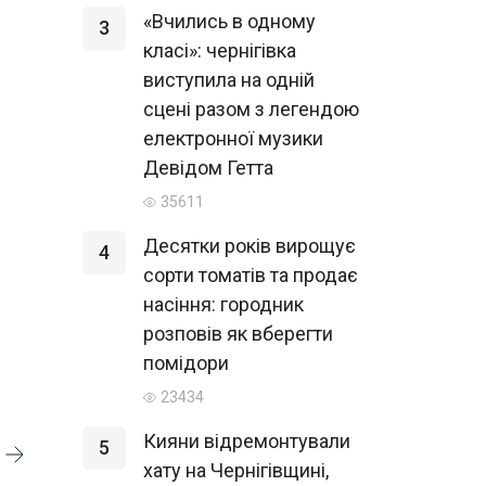
«Вчились в одному
3
класі»: чернігівка
виступила на одній
сцені разом з легендою
електронної музики
Девідом Гетта
35611
Десятки років вирощує
4
сорти томатів та продає
насіння: городник
розповів як вберегти
помідори
23434
Кияни відремонтували
5
хату на Чернігівщині,