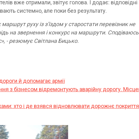
елів вже отримали, звітує голова. І додає: відповідні
ають системно, але поки без результату.
х маршрут руху із з'їздом у старостати перевізник не
відь на звернення і конкурс на маршрути. Сподіваюсь
», - резюмує Світлана Бицько.
дороги й допомагає армії
ння з бізнесом відремонтують аварійну дорогу. Місце
ами: хто і де взявся відновлювати дорожнє покриття