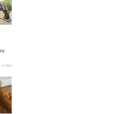
го
963