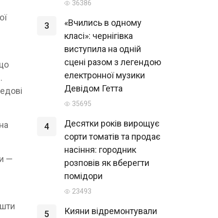
36386
ої
«Вчились в одному
3
класі»: чернігівка
виступила на одній
сцені разом з легендою
 що
електронної музики
.
Девідом Гетта
медові
35695
Десятки років вирощує
на
4
сорти томатів та продає
насіння: городник
и —
розповів як вберегти
помідори
23493
ошти
Кияни відремонтували
5