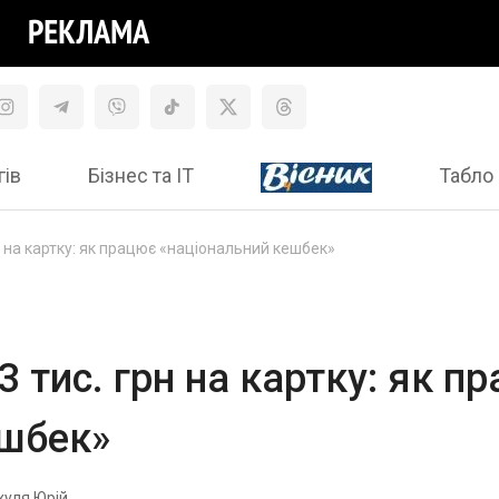
гів
Бізнес та ІТ
Табло 
н на картку: як працює «національний кешбек»
 тис. грн на картку: як п
ешбек»
уля Юрій