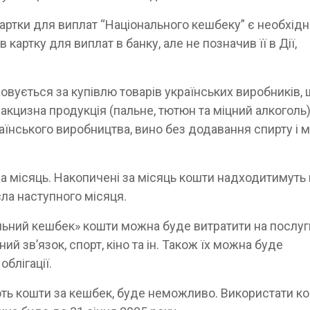
артки для виплат “Національного кешбеку” є необхідн
картку для виплат в банку, але не позначив її в Дії,
ховується за купівлю товарів українських виробників,
акцизна продукція (пальне, тютюн та міцний алкоголь)
їнського виробництва, вино без додавання спирту і 
на місяць. Накопичені за місяць кошти надходитимуть 
сла наступного місяця.
альний кешбек» кошти можна буде витратити на послуг
ий зв’язок, спорт, кіно та ін. Також їх можна буде
облігації.
ують кошти за кешбек, буде неможливо. Використати к