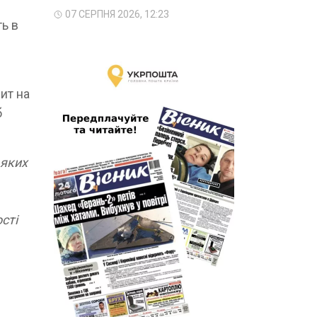
07 СЕРПНЯ 2026, 12:23
ь в
ит на
б
 яких
сті