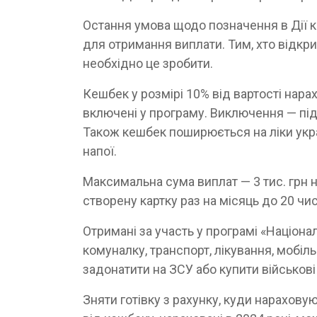
Остання умова щодо позначення в Дії к
для отримання виплати. Тим, хто відкрив 
необхідно це зробити.
Кешбек у розмірі 10% від вартості нара
включені у програму. Виключення — під
Також кешбек поширюється на ліки укра
напої.
Максимальна сума виплат — 3 тис. грн 
створену картку раз на місяць до 20 чи
Отримані за участь у програмі «Націон
комуналку, транспорт, лікування, мобільн
задонатити на ЗСУ або купити військові 
Зняти готівку з рахунку, куди нарахов