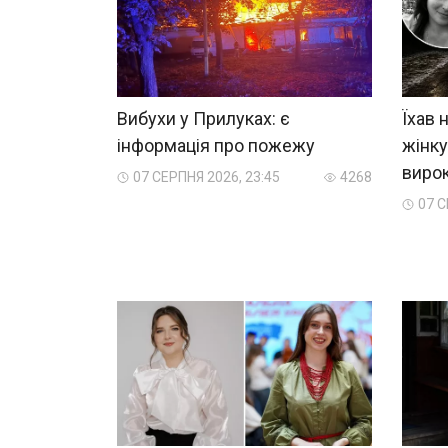
Вибухи у Прилуках: є
Їхав 
інформація про пожежу
жінку
виро
07 СЕРПНЯ 2026, 23:45
4268
07 С