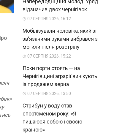
Напередодні Дня молоді Уряд
відзначив двох чернігівок
07 СЕРПНЯ 2026, 16:12
Мобілізували чоловіка, який зі
Про
зв’язаними руками вибрався з
могили після розстрілу
07 СЕРПНЯ 2026, 15:22
Поки порти стоять — на
Чернігівщині аграрії вичікують
исяч
із продажем зерна
07 СЕРПНЯ 2026, 13:50
шбек»
Стрибун у воду став
ку
спортсменом року: «Я
тись
пишаюся собою і своєю
країною»