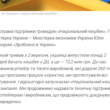
ку: як працює «національний кешбек»
рограма підтримки громадян «Національний кешбек». 
терка України – Міністерка економіки України Юлія
форумі «Зроблено в Україні».
кий тривав з 2 вересня, українці випустили понад 2
й бачать кешбек у Дії, а це — 73,2 млн грн. До нас
вників рітейлу та тисячі виробників, які додали 260 т
 що програма працює коректно, ми протестували всі
тування. І відсьогодні запускаємо «Національний ке
кампанія. Ми продовжимо надавати технічну підтрим
 рітейлерам і виробникам, що продовжують доєднува
вириденко.