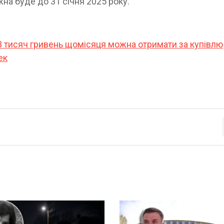
жна буде до 31 січня 2025 року.
3 тисяч гривень щомісяця можна отримати за купівлю
ек