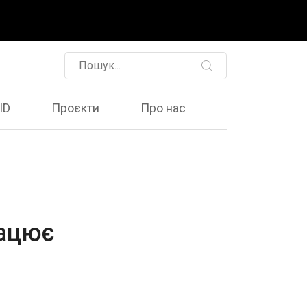
ID
Проєкти
Про нас
рацює