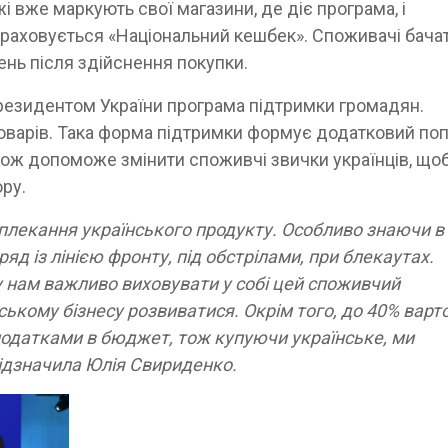
жі вже маркують свої магазини, де діє програма, і
нараховується «Національний кешбек». Споживачі бачат
ень після здійснення покупки.
Президентом України програма підтримки громадян.
товарів. Така форма підтримки формує додатковий поп
акож допоможе змінити споживчі звички українців, що
ру.
лекання українського продукту. Особливо знаючи в
д із лінією фронту, під обстрілами, при блекаутах.
 нам важливо виховувати у собі цей споживчий
ському бізнесу розвиватися. Окрім того, до 40% варто
податками в бюджет, тож купуючи українське, ми
ідзначила Юлія Свириденко.