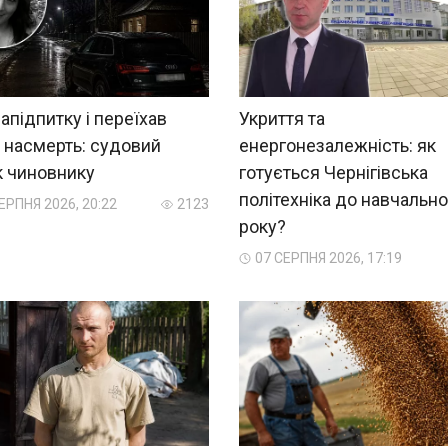
напідпитку і переїхав
Укриття та
 насмерть: судовий
енергонезалежність: як
к чиновнику
готується Чернігівська
політехніка до навчально
ЕРПНЯ 2026, 20:22
2123
року?
07 СЕРПНЯ 2026, 17:19