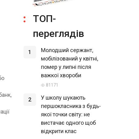
ТОП-
переглядів
Молодший сержант,
1
мобілізований у квітні,
помер у липні після
важкої хвороби
бо
81171
банк,
У школу шукають
2
першокласника з будь-
ації
якої точки світу: не
вистачає одного щоб
відкрити клас