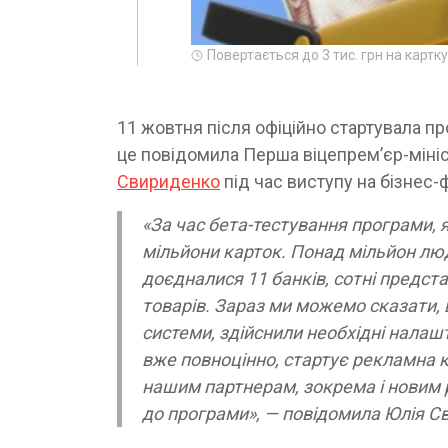
Повертається до 3 тис. грн на карт
11 жовтня після офіційно стартувала п
це повідомила Перша віцепрем’єр-мініс
Свириденко
під час виступу на бізнес-
«За час бета-тестування програми, я
мільйони карток. Понад мільйон люде
доєдналися 11 банків, сотні предста
товарів. Зараз ми можемо сказати,
системи, здійснили необхідні налаш
вже повноцінно, стартує рекламна 
нашим партнерам, зокрема і новим
до програми», — повідомила Юлія С