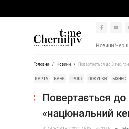
Новини Черні
Головна
Новини
Повертається до 3 тис. гр
КАРТА
БАНК
ГРОШІ
ПОКУПКИ
БІЗНЕС
Повертається до 3
«національний к
14 ЖОВТНЯ 2024, 15:08
2166
—
Мих