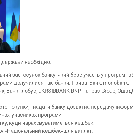
 держави необхідно:
ний застосунок банку, який бере участь у програмі, а
грами долучилися такі банки: ПриватБанк, monobank,
нк, Банк Глобус, UKRSIBBANK BNP Paribas Group, Ощад
єте покупки, і надати банку дозвіл на передачу інформ
азинах-учасниках програми.
ртку, куди нараховуватиметься кешбек.
тку «Національний кешбек» для виплат.