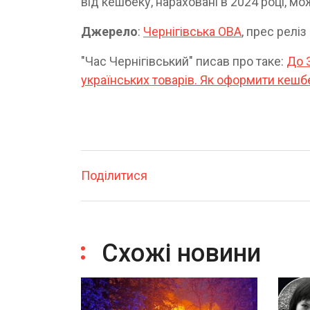
від кешбеку, нараховані в 2024 році, мо
Джерело
:
Чернігівська ОВА
, прес реліз
"Час Чернігівський" писав про таке:
До 
українських товарів. Як оформити кешб
Поділитися
Схожі новини