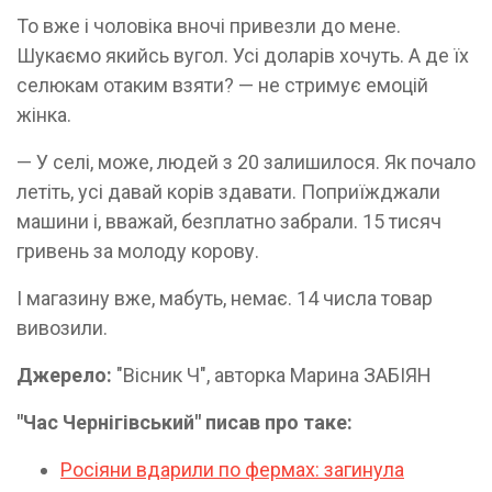
То вже і чоловіка вночі привезли до мене.
Шукаємо якийсь вугол. Усі доларів хочуть. А де їх
селюкам отаким взяти? — не стримує емоцій
жінка.
— У селі, може, людей з 20 залишилося. Як почало
летіть, усі давай корів здавати. Поприїжджали
машини і, вважай, безплатно забрали. 15 тисяч
гривень за молоду корову.
І магазину вже, мабуть, немає. 14 числа товар
вивозили.
Джерело:
"Вісник Ч", авторка Марина ЗАБІЯН
"Час Чернігівський" писав про таке:
Росіяни вдарили по фермах: загинула