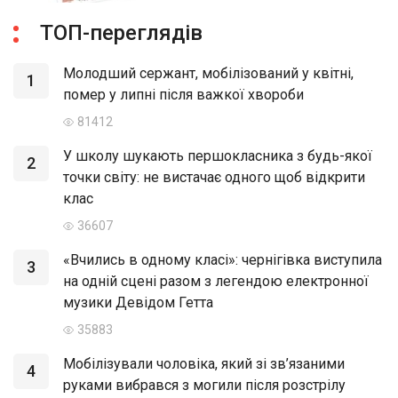
ТОП-переглядів
Молодший сержант, мобілізований у квітні,
1
помер у липні після важкої хвороби
81412
У школу шукають першокласника з будь-якої
2
точки світу: не вистачає одного щоб відкрити
клас
36607
«Вчились в одному класі»: чернігівка виступила
3
на одній сцені разом з легендою електронної
музики Девідом Гетта
35883
Мобілізували чоловіка, який зі зв’язаними
4
руками вибрався з могили після розстрілу