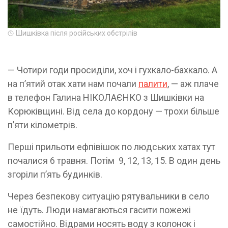
Шишківка після російських обстрілів
— Чотири годи просиділи, хоч і гухкало-бахкало. А
на п’ятий отак хати нам почали
палити
, — аж плаче
в телефон Галина НІКОЛАЄНКО з Шишківки на
Корюківщині. Від села до кордону — трохи більше
п’яти кілометрів.
Перші прильоти ефпівішок по людських хатах тут
почалися 6 травня. Потім 9, 12, 13, 15. В один день
згоріли п’ять будинків.
Через безпекову ситуацію рятувальники в село
не їдуть. Люди намагаються гасити пожежі
самостійно. Відрами носять воду з колонок і