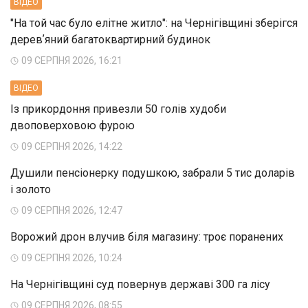
ВIДЕО
"На той час було елітне житло": на Чернігівщині зберігся
деревʼяний багатоквартирний будинок
09 СЕРПНЯ 2026, 16:21
ВIДЕО
Із прикордоння привезли 50 голів худоби
двоповерховою фурою
09 СЕРПНЯ 2026, 14:22
Душили пенсіонерку подушкою, забрали 5 тис доларів
і золото
09 СЕРПНЯ 2026, 12:47
Ворожий дрон влучив біля магазину: троє поранених
09 СЕРПНЯ 2026, 10:24
На Чернігівщині суд повернув державі 300 га лісу
09 СЕРПНЯ 2026, 08:55