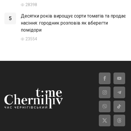
28398
Десятки років вирощує сорти томатів та продає
5
насіння: городник розповів як вберегти
помідори
23554