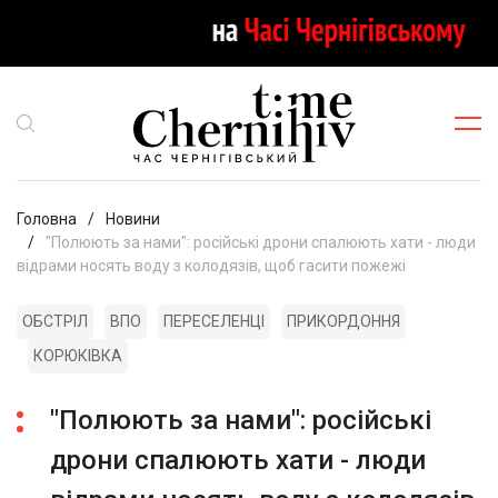
Головна
Новини
"Полюють за нами": російські дрони спалюють хати - люди
відрами носять воду з колодязів, щоб гасити пожежі
ОБСТРІЛ
ВПО
ПЕРЕСЕЛЕНЦІ
ПРИКОРДОННЯ
КОРЮКІВКА
"Полюють за нами": російські
дрони спалюють хати - люди