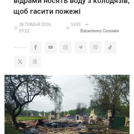
відрами носять воду з колодязів,
щоб гасити пожежі
28 ТРАВНЯ 2026,
5593
—
09:22
Василенко Соломія