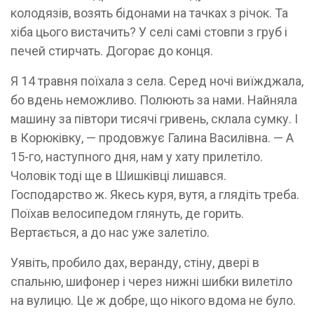
колодязів, возять бідонами на тачках з річок. Та
хіба цього вистачить? У селі самі стовпи з груб і
печей стирчать. Догорає до конця.
Я 14 травня поїхала з села. Серед ночі виїжджала,
бо вдень неможливо. Полюють за нами. Найняла
машину за півтори тисячі гривень, склала сумку. І
в Корюківку, — продовжує Галина Василівна. — А
15-го, наступного дня, нам у хату прилетіло.
Чоловік тоді ще в Шишківці лишався.
Господарство ж. Якесь куря, вутя, а глядіть треба.
Поїхав велосипедом глянуть, де горить.
Вертається, а до нас уже залетіло.
Уявіть, пробило дах, веранду, стіну, двері в
спальню, шифонер і через нижні шибки вилетіло
на вулицю. Це ж добре, що нікого вдома не було.