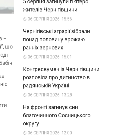
5 серпня загинули п'ятеро
жителів Чернігівщини
06 СЕРПНЯ 2026, 15:56
Чернігівські аграрії зібрали
в –
понад половину врожаю
”, що
ранніх зернових
Тоді
06 СЕРПНЯ 2026, 15:01
Бабіч.
Конгресвумен із Чернігівщини
ав
розповіла про дитинство в
ніс
радянській Україні
06 СЕРПНЯ 2026, 13:28
ити
На фронті загинув син
благочинного Сосницького
округу
06 СЕРПНЯ 2026, 12:00