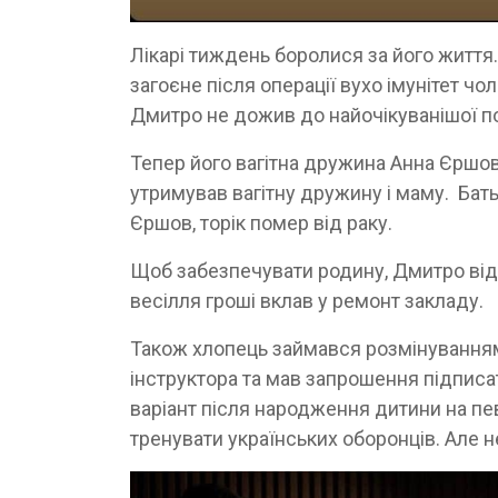
Лікарі тиждень боролися за його життя.
загоєне після операції вухо імунітет чо
Дмитро не дожив до найочікуванішої под
Тепер його вагітна дружина Анна Єршов
утримував вагітну дружину і маму. Бат
Єршов, торік помер від раку.
Щоб забезпечувати родину, Дмитро відкр
весілля гроші вклав у ремонт закладу.
Також хлопець займався розмінуванням
інструктора та мав запрошення підписат
варіант після народження дитини на п
тренувати українських оборонців. Але н