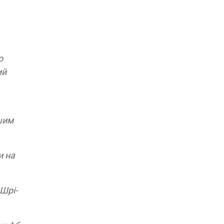
о
ий
ашим
и на
 Шрі-