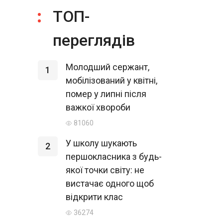
ТОП-
переглядів
Молодший сержант,
1
мобілізований у квітні,
помер у липні після
важкої хвороби
81060
У школу шукають
2
першокласника з будь-
якої точки світу: не
вистачає одного щоб
відкрити клас
36274