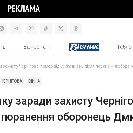
гів
Бізнес та ІТ
Табло 
 захисту Чернігова: помер від ускладнень після поранення обор
ЧЕРНІГОВА
ВІЙНА
у заради захисту Черніго
я поранення оборонець Дм