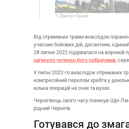
Дмитро Єршов
Від отриманих травм внаслідок поранен
учасник бойових дій, десантник, єдиний
28 липня 2022 підірвалася на ворожій пр
загинуло четверо його побратимів
, сер
У липні 2022-го внаслідок отриманих т
компресійний перелом хребта у декілько
кілька операцій на очах та вухах.
Чернігівець свого часу покинув Шрі-Лан
рідний Чернігів.
Готувався до змага