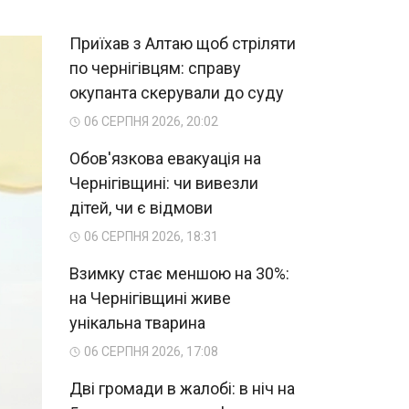
Приїхав з Алтаю щоб стріляти
по чернігівцям: справу
окупанта скерували до суду
06 СЕРПНЯ 2026, 20:02
Обов'язкова евакуація на
Чернігівщині: чи вивезли
дітей, чи є відмови
06 СЕРПНЯ 2026, 18:31
Взимку стає меншою на 30%:
на Чернігівщині живе
унікальна тварина
06 СЕРПНЯ 2026, 17:08
Дві громади в жалобі: в ніч на