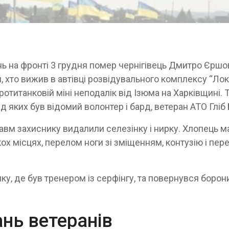
ь на фронті 3 грудня помер чернігівець Дмитро Єршо
, хто вижив в автівці розвідувального комплексу “Локі
отитанковій міні неподалік від Ізюма на Харківщині. 
ед яких був відомий волонтер і бард, ветеран АТО Гліб 
равм захиснику видалили селезінку і нирку. Хлопець м
х місцях, перелом ноги зі зміщенням, контузію і пере
ку, де був тренером із серфінгу, та повернувся борон
нь ветеранів