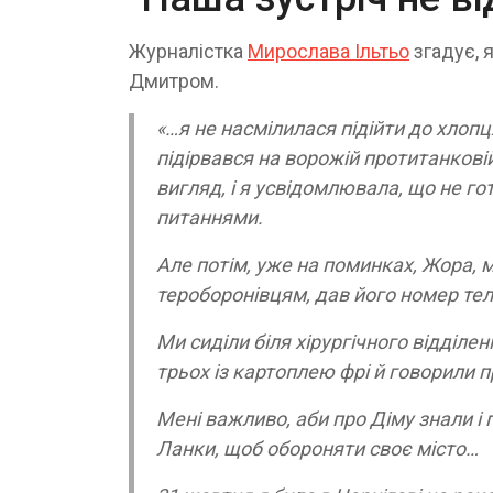
Журналістка
Мирослава Ільтьо
згадує, я
Дмитром.
«…я не насмілилася підійти до хлопц
підірвався на ворожій протитанковій
вигляд, і я усвідомлювала, що не г
питаннями.
Але потім, уже на поминках, Жора, мі
тероборонівцям, дав його номер тел
Ми сиділи біля хірургічного відділен
трьох із картоплею фрі й говорили п
Мені важливо, аби про Діму знали і п
Ланки, щоб обороняти своє місто…