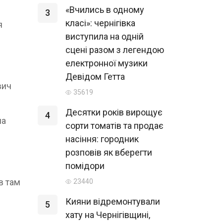
«Вчились в одному
3
класі»: чернігівка
я
виступила на одній
сцені разом з легендою
електронної музики
Девідом Гетта
вич
35619
Десятки років вирощує
4
на
сорти томатів та продає
насіння: городник
розповів як вберегти
помідори
в там
23440
Кияни відремонтували
5
хату на Чернігівщині,