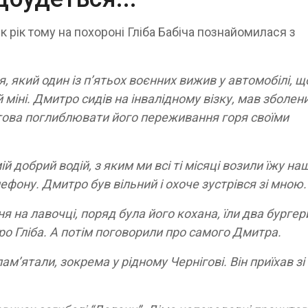
к рік тому на похороні Гліба Бабіча познайомилася з
я, який один із п’ятьох воєнних вижив у автомобілі, щ
 міні. Дмитро сидів на інвалідному візку, мав зболен
отова поглиблювати його переживання горя своїми
й добрий водій, з яким ми всі ті місяці возили їжу н
ефону. Дмитро був вільний і охоче зустрівся зі мною.
ня на лавочці, поряд була його кохана, їли два бургер
ро Гліба. А потім поговорили про самого Дмитра.
ам’ятали, зокрема у рідному Чернігові. Він приїхав зі