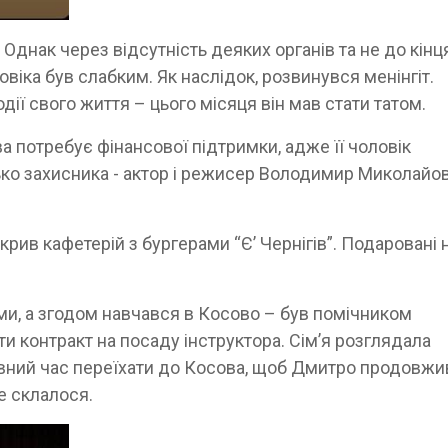
 Однак через відсутність деяких органів та не до кінц
ловіка був слабким. Як наслідок, розвинувся менінгіт.
ії свого життя – цього місяця він мав стати татом.
а потребує фінансової підтримки, адже її чоловік
ько захисника - актор і режисер Володимир Миколайо
ив кафетерій з бургерами “Є’ Чернігів”. Подаровані 
и, а згодом навчався в Косово – був помічником
и контракт на посаду інструктора. Сім’я розглядала
евний час переїхати до Косова, щоб Дмитро продовжи
е склалося.