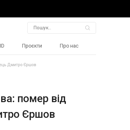
ID
Проєкти
Про нас
онець Дмитро Єршов
ва: помер від
итро Єршов