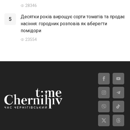
28346
Десятки років вирощує сорти томатів та продає
5
насіння: городник розповів як вберегти
помідори
23554