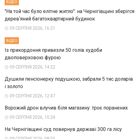
ВIДЕО
"На той час було елітне житло": на Чернігівщині зберігся
деревʼяний багатоквартирний будинок
09 СЕРПНЯ 2026, 16:21
ВIДЕО
Із прикордоння привезли 50 голів худоби
двоповерховою фурою
09 СЕРПНЯ 2026, 14:22
Душили пенсіонерку подушкою, забрали 5 тис доларів
і золото
09 СЕРПНЯ 2026, 12:47
Ворожий дрон влучив біля магазину: троє поранених
09 СЕРПНЯ 2026, 10:24
На Чернігівщині суд повернув державі 300 га лісу
09 СЕРПНЯ 2026, 08:55