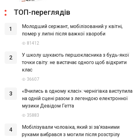
ТОП-переглядів
Молодший сержант, мобілізований у квітні,
1
помер у липні після важкої хвороби
81412
У школу шукають першокласника з будь-якої
2
точки світу: не вистачає одного щоб відкрити
клас
36607
«Вчились в одному класі»: чернігівка виступила
3
на одній сцені разом з легендою електронної
музики Девідом Гетта
35883
Мобілізували чоловіка, який зі зв’язаними
4
руками вибрався з могили після розстрілу