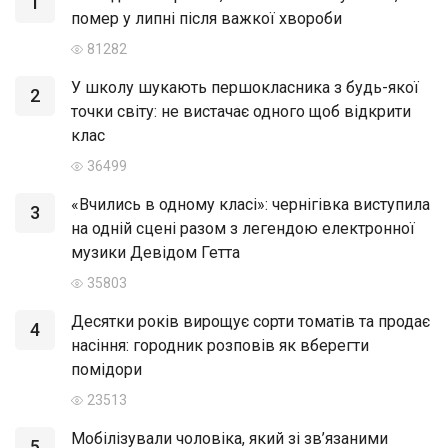
1
помер у липні після важкої хвороби
81282
У школу шукають першокласника з будь-якої
2
точки світу: не вистачає одного щоб відкрити
клас
36499
«Вчились в одному класі»: чернігівка виступила
3
на одній сцені разом з легендою електронної
музики Девідом Гетта
35803
Десятки років вирощує сорти томатів та продає
4
насіння: городник розповів як вберегти
помідори
23513
Мобілізували чоловіка, який зі зв’язаними
5