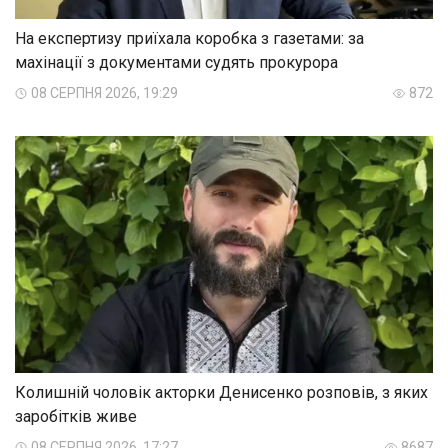
На експертизу приїхала коробка з газетами: за
махінації з документами судять прокурора
08 СЕРПНЯ 2026, 19:29
872
Колишній чоловік акторки Денисенко розповів, з яких
заробітків живе
08 СЕРПНЯ 2026, 17:27
8687