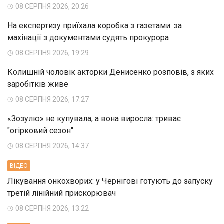
08 СЕРПНЯ 2026, 20:26
На експертизу приїхала коробка з газетами: за
махінації з документами судять прокурора
08 СЕРПНЯ 2026, 19:29
Колишній чоловік акторки Денисенко розповів, з яких
заробітків живе
08 СЕРПНЯ 2026, 17:27
«Зозулю» не купувала, а вона виросла: триває
"огірковий сезон"
08 СЕРПНЯ 2026, 14:37
ВIДЕО
Лікування онкохворих: у Чернігові готують до запуску
третій лінійний прискорювач
08 СЕРПНЯ 2026, 13:22