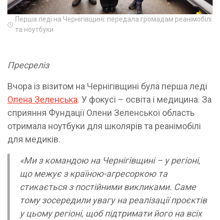
Перша леді на Чернігівщині: передала громадам реанімобілі
та ноутбуки
Пресреліз
Вчора із візитом на Чернігівщині була перша леді
Олена Зеленська
. У фокусі – освіта і медицина. За
сприяння Фундації Олени Зеленської область
отримала ноутбуки для школярів та реанімобілі
для медиків.
«Ми з командою на Чернігівщині – у регіоні,
що межує з країною-агресоркою та
стикається з постійними викликами. Саме
тому зосередили увагу на реалізації проєктів
у цьому регіоні, щоб підтримати його на всіх