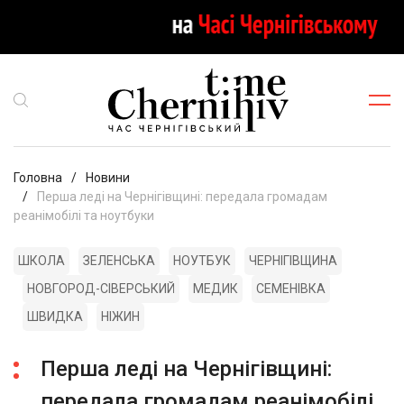
Головна
Новини
Перша леді на Чернігівщині: передала громадам
реанімобілі та ноутбуки
ШКОЛА
ЗЕЛЕНСЬКА
НОУТБУК
ЧЕРНІГІВЩИНА
НОВГОРОД-СІВЕРСЬКИЙ
МЕДИК
СЕМЕНІВКА
ШВИДКА
НІЖИН
Перша леді на Чернігівщині:
передала громадам реанімобілі