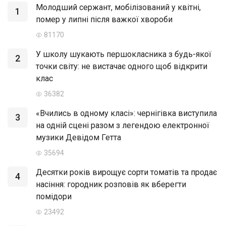
Молодший сержант, мобілізований у квітні,
1
помер у липні після важкої хвороби
81170
У школу шукають першокласника з будь-якої
2
точки світу: не вистачає одного щоб відкрити
клас
36382
«Вчились в одному класі»: чернігівка виступила
3
на одній сцені разом з легендою електронної
музики Девідом Гетта
35694
Десятки років вирощує сорти томатів та продає
4
насіння: городник розповів як вберегти
помідори
23492