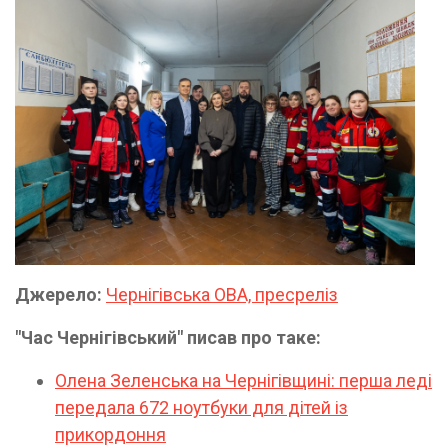
Джерело:
Чернігівська ОВА, пресреліз
"Час Чернігівський" писав про таке:
Олена Зеленська на Чернігівщині: перша леді
передала 672 ноутбуки для дітей із
прикордоння