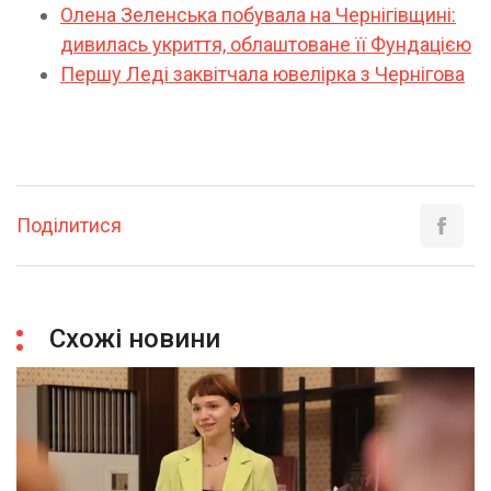
Олена Зеленська побувала на Чернігівщині:
дивилась укриття, облаштоване її Фундацією
Першу Леді заквітчала ювелірка з Чернігова
Поділитися
Схожі новини