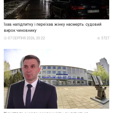
Їхав напідпитку і переїхав жінку насмерть: судовий
вирок чиновнику
07 СЕРПНЯ 2026, 20:22
3727