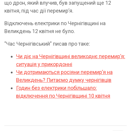
що дрон, який влучив, був запущений ще 12
квітня, під час дії перемирʼя.
Відключень електрики по Чернігівщині на
Великдень 12 квітня не було.
"Час Чернігівський" писав про таке:
Чи діє на Чернігівщині великоднє перемирʼя:
ситуація у прикордонні
Чи дотримаються росіяни перемирʼя на
Великдень? Питаємо думку чернігівців
Годин без електрики побільшало:
відключення по Чернігівщині 10 квітня