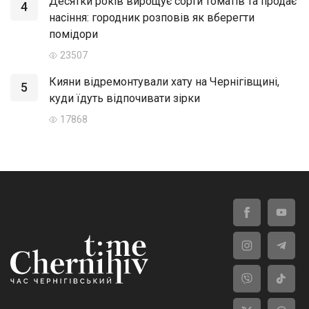
Десятки років вирощує сорти томатів та продає
4
насіння: городник розповів як вберегти
помідори
23507
Кияни відремонтували хату на Чернігівщині,
5
куди їдуть відпочивати зірки
17868