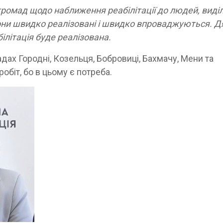
и громад щодо наближення реабілітації до людей, виді
вони швидко реалізовані і швидко впроваджуються. 
літація буде реалізована.
дах Городні, Козельця, Бобровиці, Бахмачу, Мени та
обіт, бо в цьому є потреба.