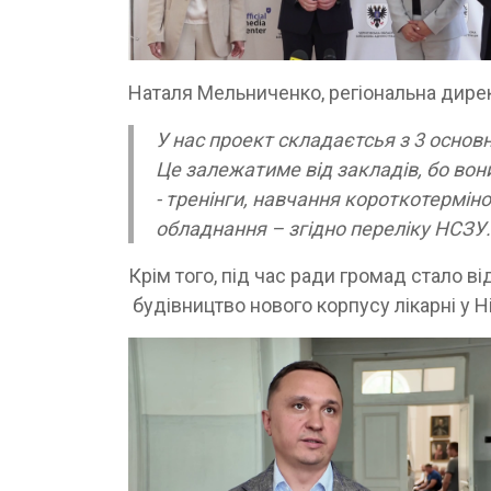
Наталя Мельниченко, регіональна дирек
У нас проект складаєтсья з 3 основн
Це залежатиме від закладів, бо вони
- тренінги, навчання короткотермінов
обладнання – згідно переліку НСЗУ
Крім того, під час ради громад стало 
будівництво нового корпусу лікарні у Н