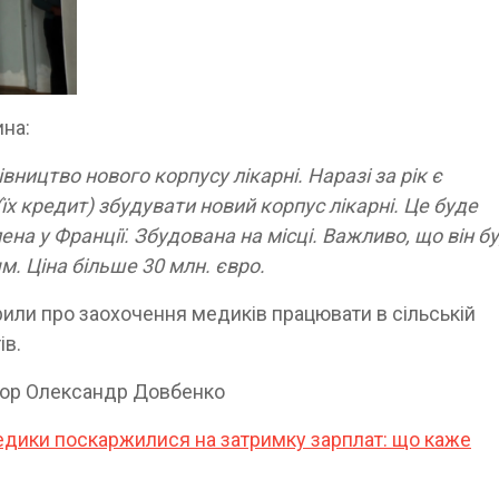
ина:
вництво нового корпусу лікарні. Наразі за рік є
їх кредит) збудувати новий корпус лікарні. Це буде
на у Франції. Збудована на місці. Важливо, що він б
м. Ціна більше 30 млн. євро.
орили про заохочення медиків працювати в сільській
тів.
атор Олександр Довбенко
дики поскаржилися на затримку зарплат: що каже