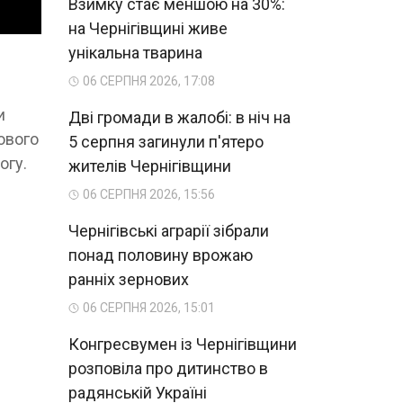
Взимку стає меншою на 30%:
на Чернігівщині живе
унікальна тварина
06 СЕРПНЯ 2026, 17:08
и
Дві громади в жалобі: в ніч на
ового
5 серпня загинули п'ятеро
огу.
жителів Чернігівщини
06 СЕРПНЯ 2026, 15:56
Чернігівські аграрії зібрали
понад половину врожаю
ранніх зернових
06 СЕРПНЯ 2026, 15:01
Конгресвумен із Чернігівщини
розповіла про дитинство в
радянській Україні