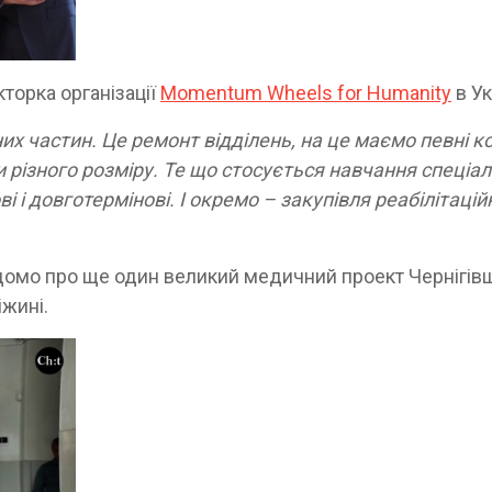
торка організації
Momentum Wheels for Humanity
в Ук
их частин. Це ремонт відділень, на це маємо певні к
 різного розміру. Те що стосується навчання спеціал
і і довготермінові. І окремо – закупівля реабілітацій
.
відомо про ще один великий медичний проект Чернігів
іжині.