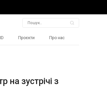
ID
Проєкти
Про нас
р на зустрічі з