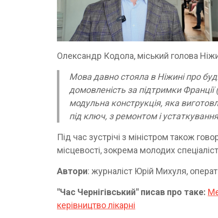
Олександр Кодола, міський голова Ніж
Мова давно стояла в Ніжині про буді
домовленість за підтримки Франції (
модульна конструкція, яка виготовле
під ключ, з ремонтом і устаткування
Під час зустрічі з міністром також гов
місцевості, зокрема молодих спеціаліс
Автори
: журналіст Юрій Михуля, опер
"Час Чернігівський" писав про таке:
Ме
керівництво лікарні