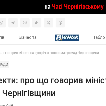
гів
Бізнес та ІТ
Табло 
 що говорив міністр на зустрічі з головами громад Чернігівщини
МАДИ
кти: про що говорив мініст
 Чернігівщини
уля Юрій