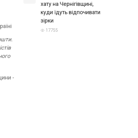
хату на Чернігівщині,
куди їдуть відпочивати
зірки
раїні
17755
ошти.
істів
ного
щини -