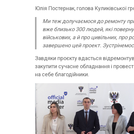
Юлія Постернак, голова Куликівської г
Ми теж долучаємося до ремонту при
вже близько 300 людей, які повернул
військових, а й про цивільних, про 
завершено цей проект. Зустрінемося 
Завдяки проєкту вдасться відремонтува
закупити сучасне обладнання і провест
на себе благодійники.