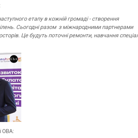
:
наступного етапу в кожній громаді - створення
ділень. Сьогодні разом з міжнародними партнерами
сторів. Це будуть поточні ремонти, навчання спеціал
ї ОВА: