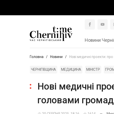
Новини Черні
Головна
Новини
Нові медичні проекти: про
ЧЕРНІГІВЩИНА
МЕДИЦИНА
МІНІСТР
ГРО
Нові медичні прое
головами громад
20 СЕРПНЯ 2025, 18:16
1614
—
Мих