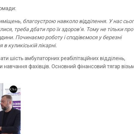
ромади:
міщень, благоустрою навколо відділення. У нас сьог
ися, треба дбати про їх здоров’я. Тому не тільки про
родини. Починаємо роботу і сподівємося у березні
в куликіській лікарні.
ти шість амбулаторних реабілітаційних відділень,
и навчання фахівців. Основний фінансовий тягар візь