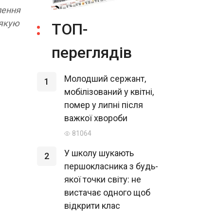
лення
Дякую
ТОП-
переглядів
Молодший сержант,
1
мобілізований у квітні,
помер у липні після
важкої хвороби
81064
У школу шукають
2
першокласника з будь-
якої точки світу: не
вистачає одного щоб
відкрити клас