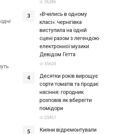
36286
«Вчились в одному
3
одні
класі»: чернігівка
виступила на одній
сцені разом з легендою
електронної музики
Девідом Гетта
35624
муть
Десятки років вирощує
4
сорти томатів та продає
насіння: городник
розповів як вберегти
помідори
23451
Кияни відремонтували
5