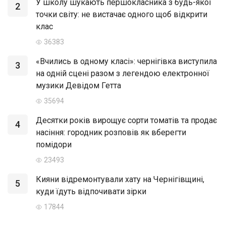
У школу шукають першокласника з будь-якої
2
точки світу: не вистачає одного щоб відкрити
клас
36383
«Вчились в одному класі»: чернігівка виступила
3
на одній сцені разом з легендою електронної
музики Девідом Гетта
35694
Десятки років вирощує сорти томатів та продає
4
насіння: городник розповів як вберегти
помідори
23493
Кияни відремонтували хату на Чернігівщині,
5
куди їдуть відпочивати зірки
17844