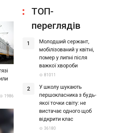
ТОП-
переглядів
Молодший сержант,
1
мобілізований у квітні,
помер у липні після
важкої хвороби
тязі
81011
нили
У школу шукають
2
першокласника з будь-
1986
якої точки світу: не
вистачає одного щоб
відкрити клас
36180