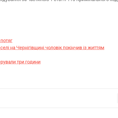
 потяг
 селі на Чернігівщині чоловік покінчив із життям
перували три години