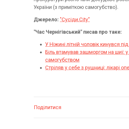
України (з приміткою самогубство).
Джерело:
"Сусіди.Сіty"
"Час Чернігівський" писав про таке:
У Ніжині літній чоловік кинувся під
Біль втамував зашморгом на шиї: у
самогубством
Стріляв у себе з рушниці: лікарі о
Поділитися