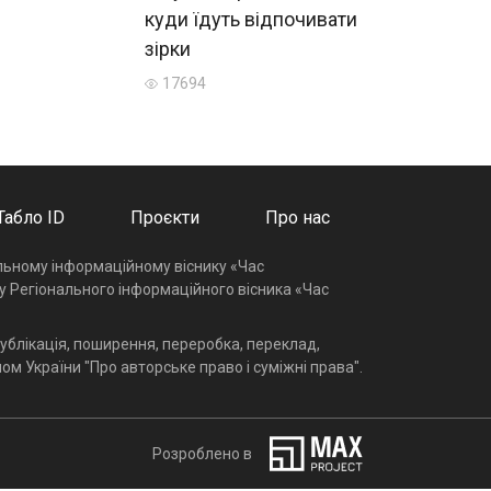
куди їдуть відпочивати
зірки
17694
Табло ID
Проєкти
Про нас
альному інформаційному віснику «Час
у Регіонального інформаційного вісника «Час
ублікація, поширення, переробка, переклад,
ом України "Про авторське право і суміжні права".
Розроблено в