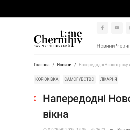
Новини Черні
Головна
Новини
Напередодні Нового року ж
КОРЮКІВКА
САМОГУБСТВО
ЛІКАРНЯ
Напередодні Ново
вікна
07 СІЧНЯ 2025, 14:35
2670
—
Васил