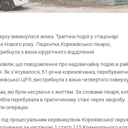
ерху викинулася жінка. Трагічна подія у стаціонарі
 Нового року. Пацієнтка Корюківської лікарні,
рибнула з вікна хірургічного відділення.
зповіли, що повідомлення про надзвичайну подію в ра
я. Як з'ясувалося, 61-річна корюківчанка, перебуваюч
юківської ЦРЛ, вистрибнула з вікна четвертого поверху
и, які були несумісні з життям. За словами лікаря, ко
гибла перебувала в пригніченому стані через хворобу.
ли операцію.
ії під процесуальним керівництвом Корюківської окру
ідування за частиною 1 статті 115 Кримінального ко