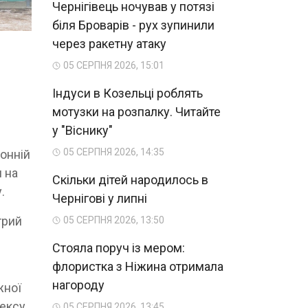
Чернігівець ночував у потязі
біля Броварів - рух зупинили
через ракетну атаку
05 СЕРПНЯ 2026, 15:01
Індуси в Козельці роблять
мотузки на розпалку. Читайте
у "Віснику"
05 СЕРПНЯ 2026, 14:35
йонній
и на
Скільки дітей народилось в
.
Чернігові у липні
трий
05 СЕРПНЯ 2026, 13:50
Стояла поруч із мером:
флористка з Ніжина отримала
нагороду
жної
дексу
05 СЕРПНЯ 2026, 13:45