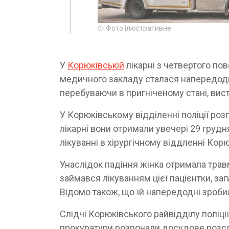
Фото ілюстративне
У
Корюківській
лікарні з четвертого пов
медичного закладу сталася напередодні
перебуваючи в пригніченому стані, вист
У Корюківському відділенні поліції ро
лікарні вони отримали увечері 29 грудн
лікуванні в хірургічному віддленні Кор
Унаслідок падіння жінка отримала травм
займався лікуванням цієї пацієнтки, за
Відомо також, що їй напередодні зроби
Слідчі Корюківського райвідділу поліц
прокуратури розпочали досудове розсл