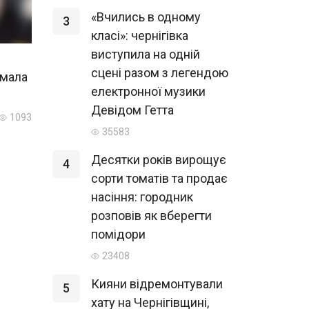
«Вчились в одному
3
класі»: чернігівка
виступила на одній
сцені разом з легендою
имала
електронної музики
Девідом Гетта
1093
35583
Десятки років вирощує
4
сорти томатів та продає
насіння: городник
розповів як вберегти
помідори
23408
Кияни відремонтували
5
хату на Чернігівщині,