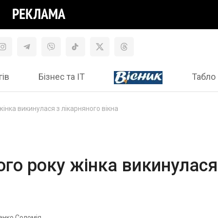
гів
Бізнес та ІТ
Табло 
інка викинулася з лікарняного вікна
го року жінка викинулася
енко Соломія