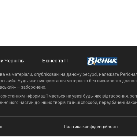
и Чернігів
Бізнес та ІТ
ава на матеріали, опубліковані на даному ресурсі, належать Регіон
івський». Будь-яке використання матеріалів без письмового дозвол
івський» — заборонено.
користанням інформації мається на увазі будь-яке відтворення, реп
ння його частин до інших творів та інші способи, передбачені Закон
і
Політика конфіденційності