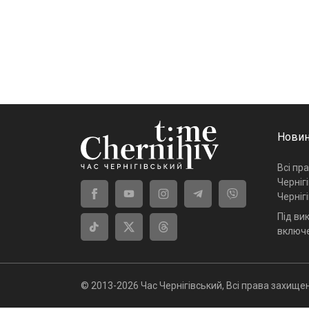
Новин
Всі пр
Черніг
Черніг
Під ви
включе
© 2013-2026 Час Чернігівський, Всі права захищен