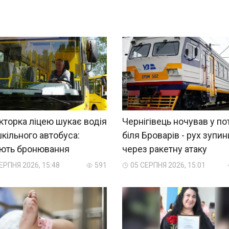
торка ліцею шукає водія
Чернігівець ночував у по
кільного автобуса:
біля Броварів - рух зупи
яють бронювання
через ракетну атаку
ЕРПНЯ 2026, 15:48
591
05 СЕРПНЯ 2026, 15:01