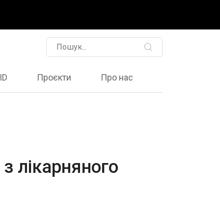
ID
Проєкти
Про нас
 з лікарняного