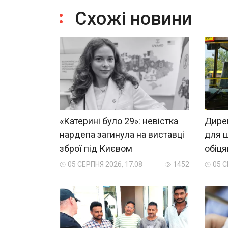
Схожі новини
«Катерині було 29»: невістка
Дирек
нардепа загинула на виставці
для ш
зброї під Києвом
обіц
05 СЕРПНЯ 2026, 17:08
1452
05 С