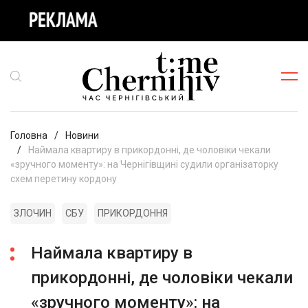
Головна
Новини
Наймала квартиру в прикордонні, де чоловіки чекали
«зручного моменту»: на Чернігівщині судили організаторку
схем перетину кордону
ЗЛОЧИН
СБУ
ПРИКОРДОННЯ
Наймала квартиру в
прикордонні, де чоловіки чекали
«зручного моменту»: на