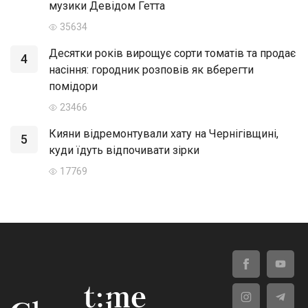
музики Девідом Гетта
35634
Десятки років вирощує сорти томатів та продає
4
насіння: городник розповів як вберегти
помідори
23466
Кияни відремонтували хату на Чернігівщині,
5
куди їдуть відпочивати зірки
17769