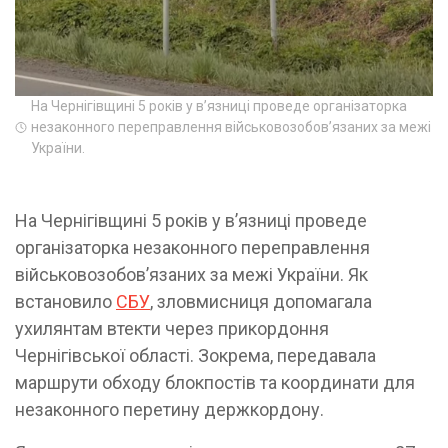
На Чернігівщині 5 років у вʼязниці проведе організаторка
незаконного переправлення військовозобов’язаних за межі
України.
На Чернігівщині 5 років у вʼязниці проведе
організаторка незаконного переправлення
військовозобов’язаних за межі України. Як
встановило
СБУ
, зловмисниця допомагала
ухилянтам втекти через прикордоння
Чернігівської області. Зокрема, передавала
маршрути обходу блокпостів та координати для
незаконного перетину держкордону.