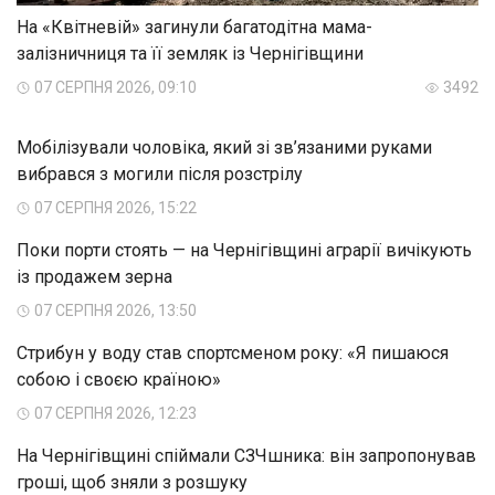
На «Квітневій» загинули багатодітна мама-
залізничниця та її земляк із Чернігівщини
07 СЕРПНЯ 2026, 09:10
3492
Мобілізували чоловіка, який зі зв’язаними руками
вибрався з могили після розстрілу
07 СЕРПНЯ 2026, 15:22
Поки порти стоять — на Чернігівщині аграрії вичікують
із продажем зерна
07 СЕРПНЯ 2026, 13:50
Стрибун у воду став спортсменом року: «Я пишаюся
собою і своєю країною»
07 СЕРПНЯ 2026, 12:23
На Чернігівщині спіймали СЗЧшника: він запропонував
гроші, щоб зняли з розшуку