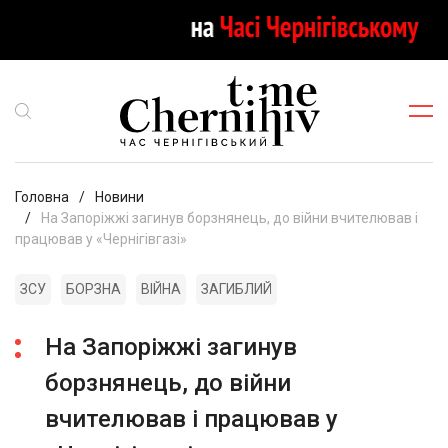
Головна
Новини
На Запоріжжі загинув борзнянець, до війни вчителював і
працював у «Чернігівгазі»
ЗСУ
БОРЗНА
ВІЙНА
ЗАГИБЛИЙ
На Запоріжжі загинув
борзнянець, до війни
вчителював і працював у