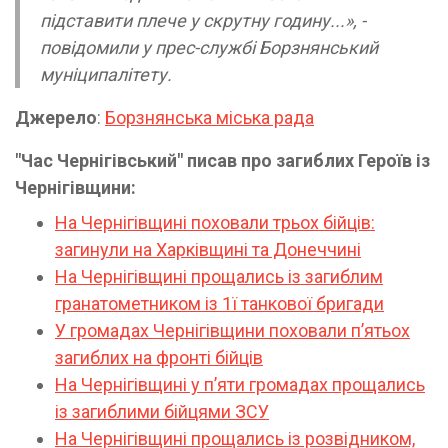
підставити плече у скрутну годину...», -
повідомили у прес-службі Борзнянський
муніципалітету.
Джерело
:
Борзнянська міська рада
"Час Чернігівський" писав про загиблих Героїв із
Чернігівщини:
На Чернігівщині поховали трьох бійців:
загинули на Харківщині та Донеччині
На Чернігівщині прощались із загиблим
гранатометником із 1ї танкової бригади
У громадах Чернігівщини поховали пʼятьох
загиблих на фронті бійців
На Чернігівщині у пʼяти громадах прощались
із загиблими бійцями ЗСУ
На Чернігівщині прощались із розвідником,