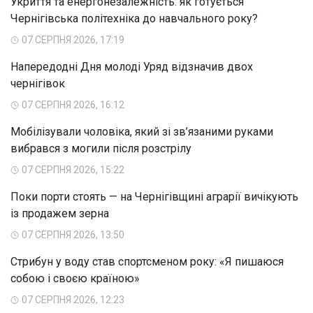
Укриття та енергонезалежність: як готується
Чернігівська політехніка до навчального року?
07 СЕРПНЯ 2026, 17:19
Напередодні Дня молоді Уряд відзначив двох
чернігівок
07 СЕРПНЯ 2026, 16:12
Мобілізували чоловіка, який зі зв’язаними руками
вибрався з могили після розстрілу
07 СЕРПНЯ 2026, 15:22
Поки порти стоять — на Чернігівщині аграрії вичікують
із продажем зерна
07 СЕРПНЯ 2026, 13:50
Стрибун у воду став спортсменом року: «Я пишаюся
собою і своєю країною»
07 СЕРПНЯ 2026, 12:23