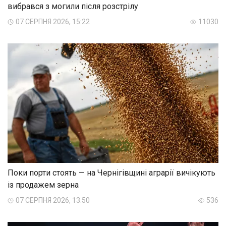
вибрався з могили після розстрілу
07 СЕРПНЯ 2026, 15:22
11030
Поки порти стоять — на Чернігівщині аграрії вичікують
із продажем зерна
07 СЕРПНЯ 2026, 13:50
536