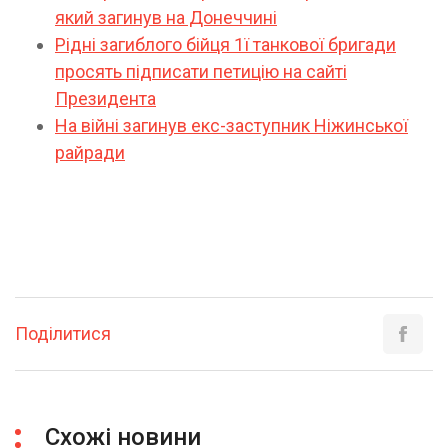
який загинув на Донеччині
Рідні загиблого бійця 1ї танкової бригади
просять підписати петицію на сайті
Президента
На війні загинув екс-заступник Ніжинської
райради
Поділитися
Схожі новини