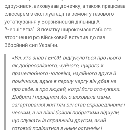
одружився, виховував донечку, а також працював
слюсарем з експлуатації та ремонту газового
устаткування у Борзнянській дільниці АТ
"Чернігівгаз". З початку широкомасштабного
вторгнення рф військовий вступив до лав
Збройний сил України.
«Усі, хто знав ГЕРОЯ, відгукуються про нього
як добросовісного, чуйного, щирого й
працелюбного чоловіка, надійного друга й
помічника, адже в першу чергу він дбав не
про себе, а про людей, котрі його оточували.
Добрим і порядним його виховала мама,
загартований життям він став справедливим і
чесним, а на війні бойові побратими відчули,
що служать із справжнім другом, який
готовий поділитися з ними останнім і