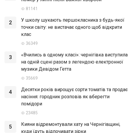
81141
У школу шукають першокласника з будь-якої
2
точки світу: не вистачає одного щоб відкрити
клас
36349
«Вчились в одному класі»: чернігівка виступила
3
на одній сцені разом з легендою електронної
музики Девідом Гетта
35669
Десятки років вирощує сорти томатів та продає
4
насіння: городник розповів як вберегти
помідори
23485
Кияни відремонтували хату на Чернігівщині,
5
куди їдуть відпочивати зірки