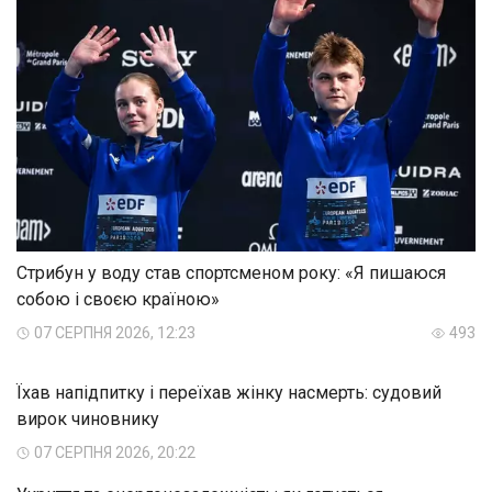
Стрибун у воду став спортсменом року: «Я пишаюся
собою і своєю країною»
07 СЕРПНЯ 2026, 12:23
493
Їхав напідпитку і переїхав жінку насмерть: судовий
вирок чиновнику
07 СЕРПНЯ 2026, 20:22