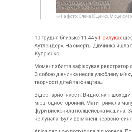
На фото: Олена Ющенко. Місце сме
10 грудня близько 11.44 у
Прилуках
шес
Аутлендер». На смерть. Дівчинка йшл
Купрієнко.
Момент збиття зафіксував реєстратор ф
З собою дівчинка несла улюблену м’яку 
творчості дітей та юнацтва».
Відео гарної якості. Видно, як пішоход
місці односторонній. Мати тримала малу
фури вискочила поліцейська машина. З
не лунала. Були ввімкнені червоно-сині
Аліса першою потрапила під колеса. Пол