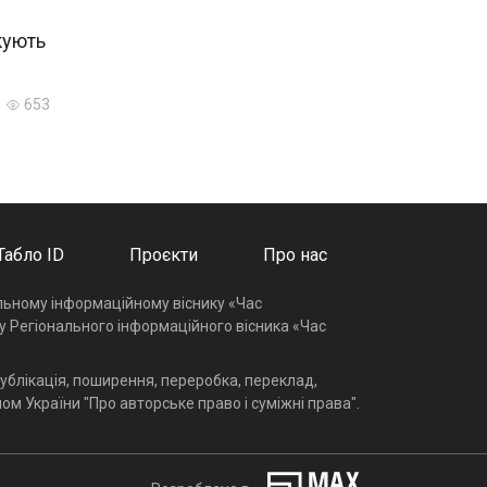
ікують
653
Табло ID
Проєкти
Про нас
альному інформаційному віснику «Час
у Регіонального інформаційного вісника «Час
ублікація, поширення, переробка, переклад,
ом України "Про авторське право і суміжні права".