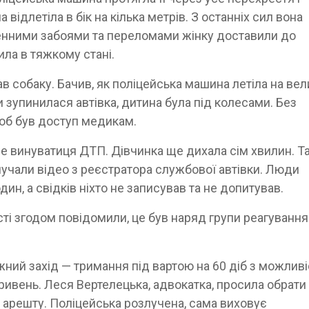
відлетіла в бік на кілька метрів. З останніх сил вона
ленними забоями та переломами жінку доставили до
ила в тяжкому стані.
в собаку. Бачив, як поліцейська машина летіла на вел
и зупинилася автівка, дитина була під колесами. Без
щоб був доступ медикам.
е винуватиця ДТП. Дівчинка ще дихала сім хвилин. Т
илучали відео з реєстратора службової автівки. Люди
дин, а свідків ніхто не записував та не допитував.
сті згодом повідомили, це був наряд групи реагування
.
ний захід — тримання під вартою на 60 діб з можлив
гривень. Леся Вертелецька, адвокатка, просила обрати
 арешту. Поліцейська розлучена, сама виховує