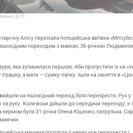
ртельної ДТП
тирічну Алісу переїхала поліцейська автівка «Мітсубіс
а пішохідним переходом з мамою, 36-річною Людмило
ури, яка зупинилася першою. Аби пропустити їх на «зе
іграшку, а мати — сумку-папку. Ішли на заняття в «Це
и вийшли на пішохідний перехід біля перехрестя. Рух у
 за руку. Коли вони дійшли до середини переходу, з-
а кермом була 31-річна Олена Ющенко, патрульна. Си
 маячки.
іцейська машина протягла її через усе перехрестя і