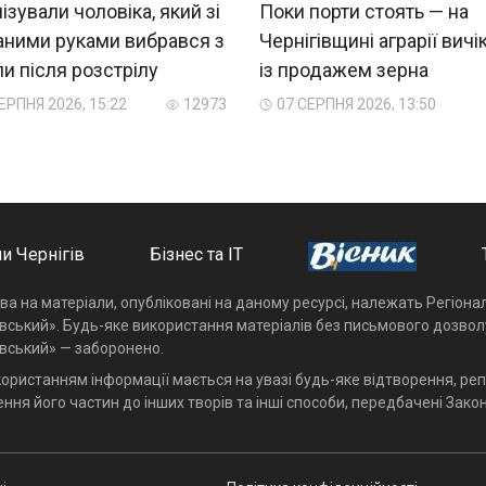
ізували чоловіка, який зі
Поки порти стоять — на
аними руками вибрався з
Чернігівщині аграрії вич
и після розстрілу
із продажем зерна
ЕРПНЯ 2026, 15:22
12973
07 СЕРПНЯ 2026, 13:50
и Чернігів
Бізнес та ІТ
ава на матеріали, опубліковані на даному ресурсі, належать Регіон
івський». Будь-яке використання матеріалів без письмового дозвол
івський» — заборонено.
користанням інформації мається на увазі будь-яке відтворення, реп
ння його частин до інших творів та інші способи, передбачені Закон