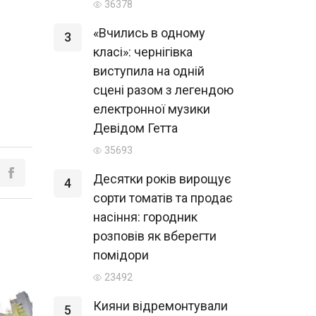
36378
«Вчились в одному
3
класі»: чернігівка
виступила на одній
сцені разом з легендою
електронної музики
Девідом Гетта
35693
Десятки років вирощує
4
сорти томатів та продає
насіння: городник
розповів як вберегти
помідори
23492
Кияни відремонтували
5