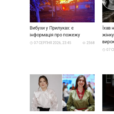
Вибухи у Прилуках: є
Їхав 
інформація про пожежу
жінку
виро
07 СЕРПНЯ 2026, 23:45
2568
07 С