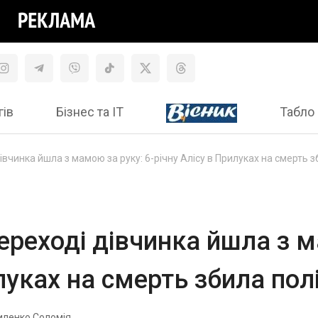
гів
Бізнес та ІТ
Табло 
івчинка йшла з мамою за руку: 6-річну Алісу в Прилуках на смерть 
ереході дівчинка йшла з м
илуках на смерть збила пол
иленко Соломія