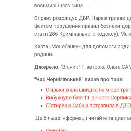
восьмирічного сина.
Справу розслідує ДБР. Наразі триває 
фактом порушення правил безпеки доро
статті 286 Кримінального кодексу). Мак
Карта «Монобанку» для допомоги родині
родини.
Джерело
: "Вісник Ч", авторка Ольга
"Час Чернігівський" писав про таке:
Скільки їхала швидка на місце тра
Вибухнуло біля 11-річного Сергійк
П’ятирічна Сабіна потрапила в ДТП 
​​​​​​Ще більше інформації читайте та див
Фейсбук