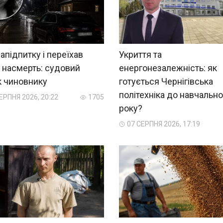
напідпитку і переїхав
Укриття та
 насмерть: судовий
енергонезалежність: як
к чиновнику
готується Чернігівська
політехніка до навчально
ЕРПНЯ 2026, 20:22
1705
року?
07 СЕРПНЯ 2026, 17:19