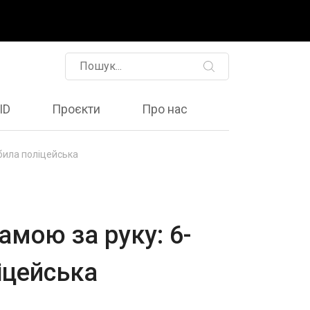
ID
Проєкти
Про нас
збила поліцейська
амою за руку: 6-
іцейська