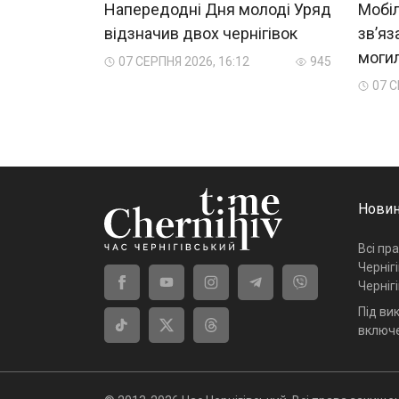
Напередодні Дня молоді Уряд
Мобіл
відзначив двох чернігівок
зв’яз
могил
07 СЕРПНЯ 2026, 16:12
945
07 С
Новин
Всі пр
Черніг
Черніг
Під ви
включе