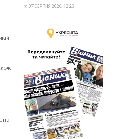
07 СЕРПНЯ 2026, 12:23
икій
акож
істю