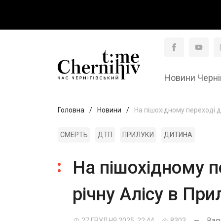
Новини Черні
Головна
Новини
На пішохідному переході д
СМЕРТЬ
ДТП
ПРИЛУКИ
ДИТИНА
На пішохідному п
річну Алісу в Пр
27 ГРУДНЯ 2025, 22:44
8303
—
Вас