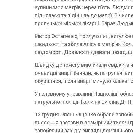
зупинилася метрів через п’ять. Людмила 
піднялася та підійшла до малої. З чис
прилуцької міської лікарні. Зараз Людм
Віктор Остапенко, прилучанин, вигулюва
швидкості та збила Алісу з матір’ю. Кол
свідомості. Довелося здавати назад, 
Швидку допомогу викликали свідки, а н
очевидці аварії бачили, як патрульні в
обурилися, після аварії минуло кілька го
У головному управлінні Нацполіції обла
патрульної поліції. Їхали на виклик ДТП
12 грудня Олені Ющенко обрали запобіж
внесення застави в розмірі 242 тисячі 
запобіжний захід у вигляді домашнього