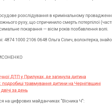
досудове розслідування в кримінальному провадженні
жнього руху, що спричинило смерть потерпілої (част
симальне покарання — вісім років позбавлення волі.
: 4874 1000 2106 0648 Ольга Сілич, волонтерка, знай
 САМСОНЕНКО
гічної ДТП у Прилуках, де загинула дитина
а: подробиці травмування дитини на Чернігівщині
двічі за день
іться на цифрових майданчиках "Вісника Ч":