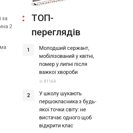
ТОП-
 за
ина 2
переглядів
ома
Молодший сержант,
1
мобілізований у квітні,
помер у липні після
важкої хвороби
81164
У школу шукають
2
першокласника з будь-
якої точки світу: не
вистачає одного щоб
відкрити клас