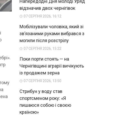
Напередодні Дня молоді Уряд
відзначив двох чернігівок
07 СЕРПНЯ 2026, 16:12
Мобілізували чоловіка, який зі
і
зв’язаними руками вибрався з
ю
могили після розстрілу
07 СЕРПНЯ 2026, 15:22
брі».
Поки порти стоять — на
нтр
Чернігівщині аграрії вичікують
із продажем зерна
07 СЕРПНЯ 2026, 13:50
 тому
за
Стрибун у воду став
рена
спортсменом року: «Я
пишаюся собою і своєю
країною»