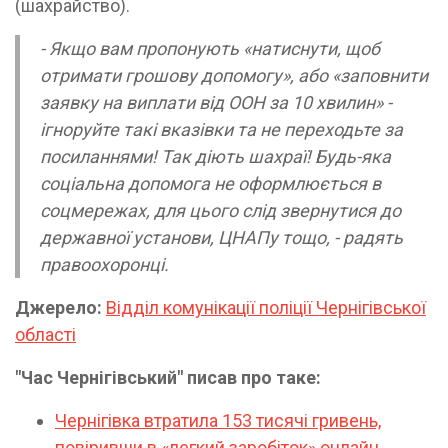
(шахрайство).
- Якщо вам пропонують «натиснути, щоб
отримати грошову допомогу», або «заповнити
заявку на виплати від ООН за 10 хвилин» -
ігноруйте такі вказівки та не переходьте за
посиланнями! Так діють шахраї! Будь-яка
соціальна допомога не оформлюється в
соцмережах, для цього слід звернутися до
державної установи, ЦНАПу тощо, - радять
правоохоронці.
Джерело:
Відділ комунікації поліції Чернігівської
області
"Час Чернігівський" писав про таке:
Чернігівка втратила 153 тисячі гривень,
повіривши в «легкий заробіток» онлайн