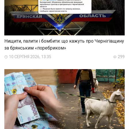
Нищити, палити і бомбити: що кажуть про Чернігівщину
за брянським «поребриком»
10 СЕРПНЯ 2026, 13:35
299