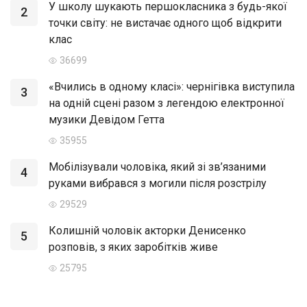
У школу шукають першокласника з будь-якої
2
точки світу: не вистачає одного щоб відкрити
клас
36699
«Вчились в одному класі»: чернігівка виступила
3
на одній сцені разом з легендою електронної
музики Девідом Гетта
35955
Мобілізували чоловіка, який зі зв’язаними
4
руками вибрався з могили після розстрілу
29529
Колишній чоловік акторки Денисенко
5
розповів, з яких заробітків живе
25795