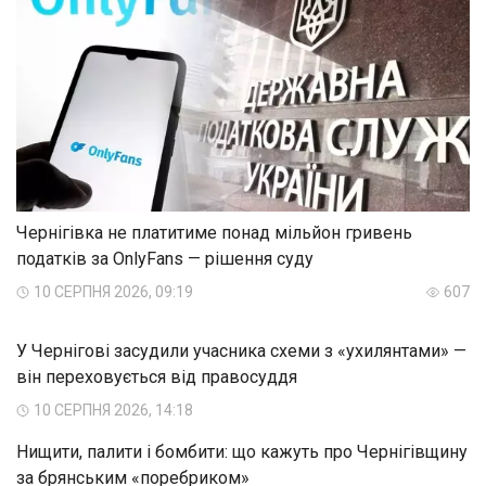
Чернігівка не платитиме понад мільйон гривень
податків за OnlyFans — рішення суду
10 СЕРПНЯ 2026, 09:19
607
У Чернігові засудили учасника схеми з «ухилянтами» —
він переховується від правосуддя
10 СЕРПНЯ 2026, 14:18
Нищити, палити і бомбити: що кажуть про Чернігівщину
за брянським «поребриком»