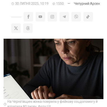
30 ЛИПНЯ 2025, 10:19
1550
—
Чепурний Арсен
На Чернігівщині жінка повірила у фейкову соцдопомогу й
втратила 80 тисяч. Фото ШІ