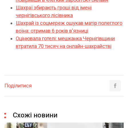
Шахраї збирають гроші від імені
чернігівського лісівника
Шахрай із соцмереж ошукав матір полеглого
воїна: отримав 6 років в'язниці
Оцінювала готелі: мешканка Чернігівщини
втратила 70 тисяч на онлайн-шахрайстві
Поділитися
Схожі новини