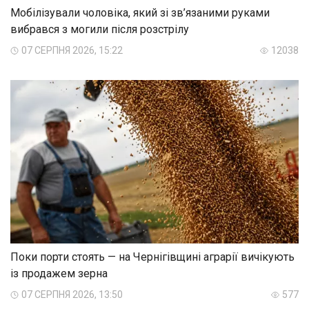
Мобілізували чоловіка, який зі зв’язаними руками
вибрався з могили після розстрілу
07 СЕРПНЯ 2026, 15:22
12038
Поки порти стоять — на Чернігівщині аграрії вичікують
із продажем зерна
07 СЕРПНЯ 2026, 13:50
577