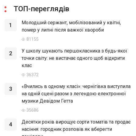
ТОП-переглядів
Молодший сержант, мобілізований у квітні,
1
помер у липні після важкої хвороби
81155
У школу шукають першокласника з будь-якої
2
точки світу: не вистачає одного щоб відкрити
клас
36372
«Вчились в одному класі»: чернігівка виступила
3
на одній сцені разом з легендою електронної
музики Девідом Гетта
35686
Десятки років вирощує сорти томатів та продає
4
насіння: городник розповів як вберегти