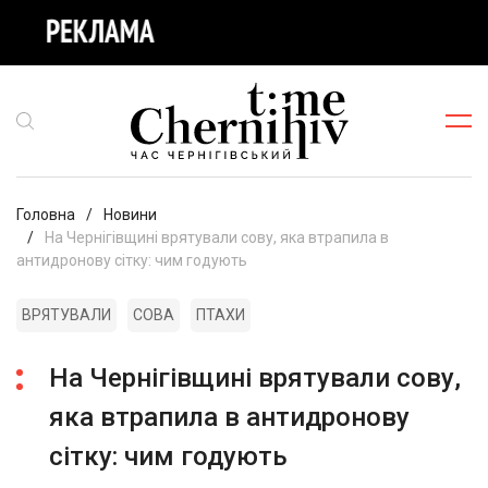
Головна
Новини
На Чернігівщині врятували сову, яка втрапила в
антидронову сітку: чим годують
ВРЯТУВАЛИ
СОВА
ПТАХИ
На Чернігівщині врятували сову,
яка втрапила в антидронову
сітку: чим годують