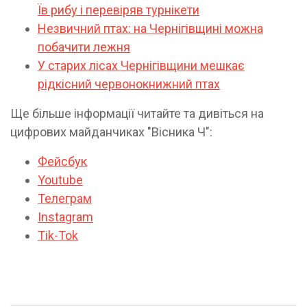
Їв рибу і перевіряв турнікети
Незвичний птах: на Чернігівщині можна
побачити лежня
У старих лісах Чернігівщини мешкає
рідкісний червонокнижний птах
Ще більше інформації читайте та дивіться на
цифрових майданчиках "Вісника Ч":
Фейсбук
Youtube
Телеграм
Instagram
Tik-Tok