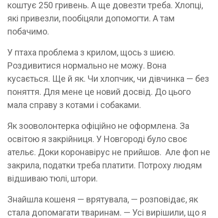
коштує 250 гривень. А ще довезти треба. Хлопці,
які привезли, пообіцяли допомогти. А там
побачимо.
У птаха проблема з крилом, щось з шиєю.
Роздивитися нормально не можу. Вона
кусається. Ще й як. Чи хлопчик, чи дівчинка — без
поняття. Для мене це новий досвід. До цього
мала справу з котами і собаками.
Як зооволонтерка офіційно не оформлена. За
освітою я закрійниця. У Новгороді було своє
ательє. Доки коронавірус не прийшов. Але фоп не
закрила, податки треба платити. Потроху людям
відшиваю тюлі, штори.
Знайшла кошеня — врятувала, — розповідає, як
стала допомагати тваринам. — Усі вирішили, що я