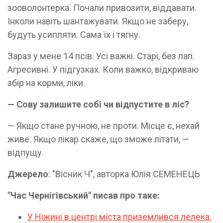
зооволонтерка. Почали привозити, віддавати.
Інколи навіть шантажувати. Якщо не заберу,
будуть усипляти. Сама їх і тягну.
Зараз у мене 14 псів. Усі важкі. Старі, без лап.
Агресивні. У підгузках. Коли важко, відкриваю
збір на корми, ліки.
— Сову залишите собі чи відпустите в ліс?
— Якщо стане ручною, не проти. Місце є, нехай
живе. Якщо лікар скаже, що зможе літати, —
відпущу.
Джерело
: "Вісник Ч", авторка Юлія СЕМЕНЕЦЬ
"Час Чернігівський" писав про таке:
У Ніжині в центрі міста приземлився лелека.