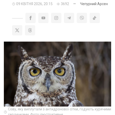
09 КВІТНЯ 2026, 20:15
3692
—
Чепурний Арсен
Сову, яку виплутали з антидронової сітки, годують курячими
сердечками. Фото ілюстративне