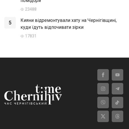
помідори
23488
Кияни відремонтували хату на Чернігівщині,
5
куди їдуть відпочивати зірки
17831