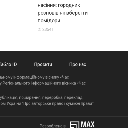
насіння: городник
розповів як вберегти
помідори
23541
Табло ID
Проєкти
Про нас
альному інформаційному віснику «Час
у Регіонального інформаційного вісника «Час
ублікація, поширення, переробка, переклад,
ом України "Про авторське право і суміжні права".
Розроблено в