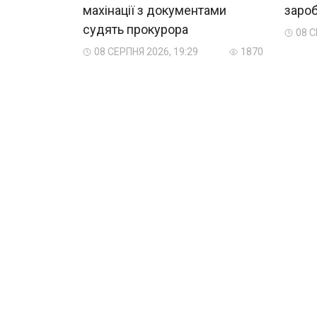
махінації з документами
зароб
судять прокурора
08 С
08 СЕРПНЯ 2026, 19:29
1870