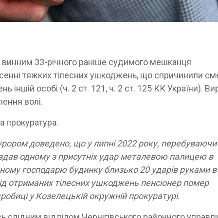
 винним 33-річного раніше судимого мешканця
есенні тяжких тілесних ушкоджень, що спричинили см
ь іншій особі (ч. 2 ст. 121, ч. 2 ст. 125 КК України). В
лення волі.
а прокуратура.
рором доведено, що у липні 2022 року, перебуваючи
завдав одному з присутніх удар металевою палицею в
ічному господарю будинку близько 20 ударів руками в
 Від отриманих тілесних ушкоджень пенсіонер помер
дробиці у Козелецькій окружній прокуратурі.
 слідчим відділом Чернігівського районного управл