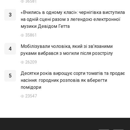
36581
«Вчились в одному класі»: чернігівка виступила
3
на одній сцені разом з легендою електронної
музики Девідом Гетта
35861
Мобілізували чоловіка, який зі зв’язаними
4
руками вибрався з могили після розстрілу
26209
Десятки років вирощує сорти томатів та продає
5
насіння: городник розповів як вберегти
помідори
23547