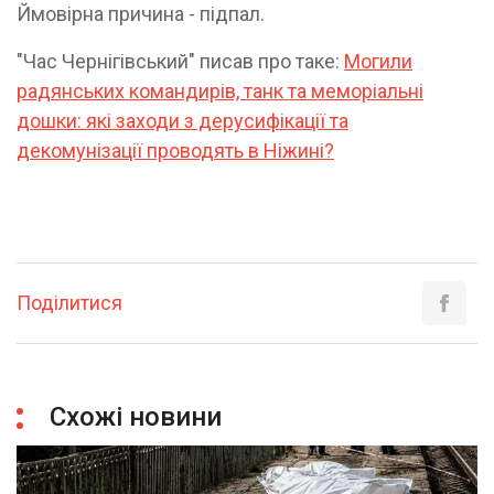
Ймовірна причина - підпал.
"Час Чернігівський" писав про таке:
Могили
радянських командирів, танк та меморіальні
дошки: які заходи з дерусифікації та
декомунізації проводять в Ніжині?
Поділитися
Схожі новини