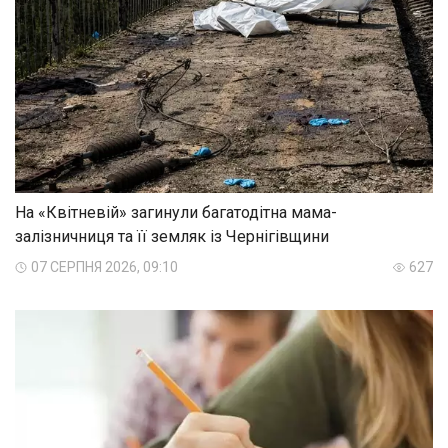
На «Квітневій» загинули багатодітна мама-
залізничниця та її земляк із Чернігівщини
07 СЕРПНЯ 2026, 09:10
627