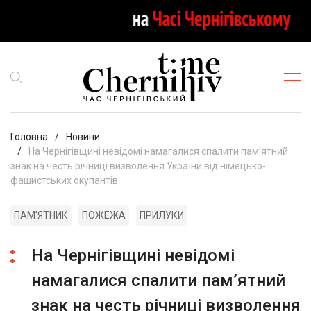
Головна
Новини
На Чернігівщині невідомі намагалися спалити пам’ятний
знак на честь річниці визволення України від німецько-
фашистських окупантів
ПАМ'ЯТНИК
ПОЖЕЖА
ПРИЛУКИ
На Чернігівщині невідомі
намагалися спалити пам’ятний
знак на честь річниці визволення