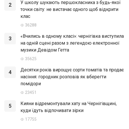
У школу шукають першокласника з будь-якої
2
точки світу: не вистачає одного щоб відкрити
клас
36288
«Вчились в одному класі»: чернігівка виступила
3
на одній сцені разом з легендою електронної
музики Девідом Гетта
35625
Десятки років вирощує сорти томатів та продає
4
насіння: городник розповів як вберегти
помідори
23451
Кияни відремонтували хату на Чернігівщині,
5
куди їдуть відпочивати зірки
17755