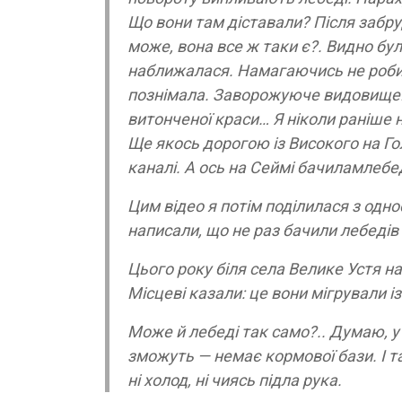
Що вони там діставали? Після забруд
може, вона все ж таки є?. Видно бул
наближалася. Намагаючись не робити
познімала. Заворожуюче видовище! 
витонченої краси… Я ніколи раніше н
Ще якось дорогою із Високого на Го
каналі. А ось на Сеймі бачиламлебе
Цим відео я потім поділилася з одно
написали, що не раз бачили лебедів 
Цього року біля села Велике Устя на
Місцеві казали: це вони мігрували із
Може й лебеді так само?.. Думаю, у
зможуть — немає кормової бази. І так
ні холод, ні чиясь підла рука.