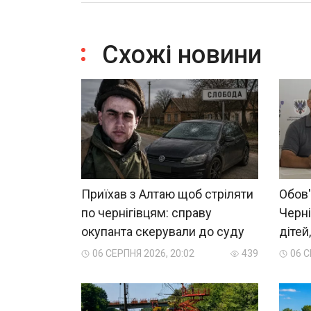
Схожі новини
Приїхав з Алтаю щоб стріляти
Обов'
по чернігівцям: справу
Черні
окупанта скерували до суду
дітей
06 СЕРПНЯ 2026, 20:02
439
06 С