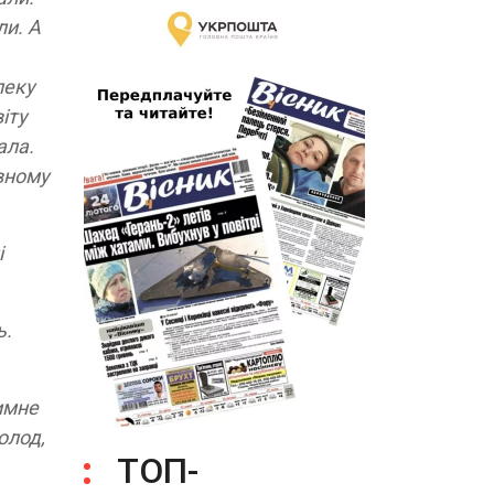
ли. А
леку
іту
ала.
ивному
і
ь.
имне
олод,
ТОП-