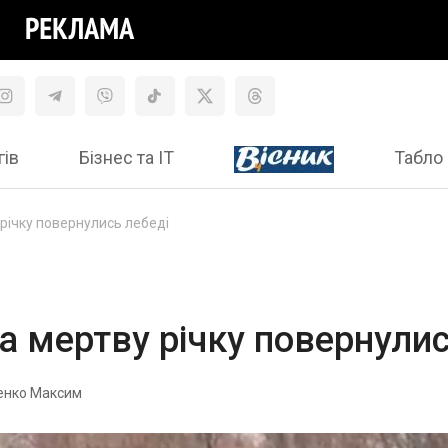
гів
Бізнес та ІТ
Табло 
 річку повернулись лебеді
на мертву річку повернулис
енко Максим