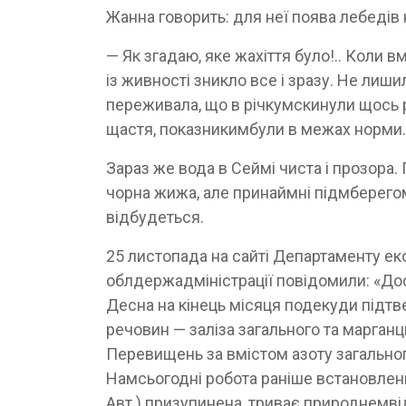
Жанна говорить: для неї поява лебедів 
— Як згадаю, яке жахіття було!.. Коли в
із живності зникло все і зразу. Не лишил
переживала, що в річкумскинули щось р
щастя, показникимбули в межах норми.
Зараз же вода в Сеймі чиста і прозора.
чорна жижа, але принаймні підмберегом
відбудеться.
25 листопада на сайті Департаменту еко
облдержадміністрації повідомили: «До
Десна на кінець місяця подекуди під
речовин — заліза загального та марган
Перевищень за вмістом азоту загального
Намсьогодні робота раніше встановлен
Авт.) призупинена, триває природнемві