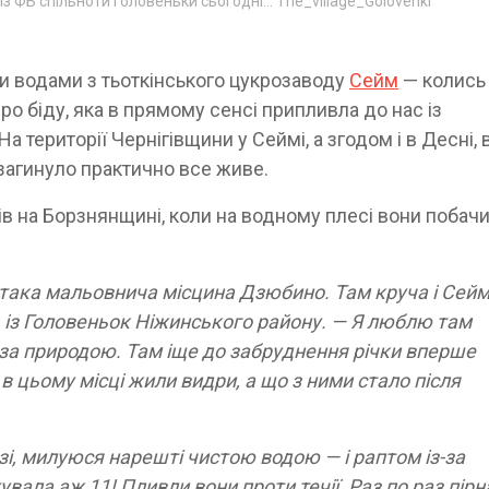
із ФБ спільноти Головеньки сьогодні... The_village_Golovenki
и водами з тьоткінського цукрозаводу
Сейм
— колись
Про біду, яка в прямому сенсі припливла до нас із
а території Чернігівщини у Сеймі, а згодом і в Десні, 
 загинуло практично все живе.
в на Борзнянщині, коли на водному плесі вони побач
 є така мальовнича місцина Дзюбино. Там круча і Сейм
 із Головеньок Ніжинського району. — Я люблю там
и за природою. Там іще до забруднення річки вперше
в цьому місці жили видри, а що з ними стало після
і, милуюся нарешті чистою водою — і раптом із-за
ала аж 11! Пливли вони проти течії. Раз по раз пірн