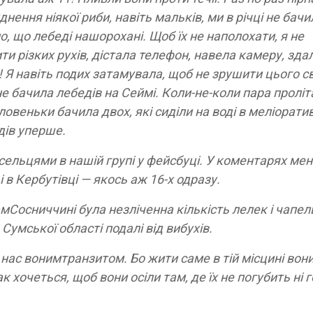
нення ніякої риби, навіть мальків, ми в річці не бачи
о, що лебеді нашорохані. Щоб їх не наполохати, я не
 різких рухів, дістала телефон, навела камеру, зда
Я навіть подих затамувала, щоб не зрушити цього св
е бачила лебедів на Сеймі. Коли-не-коли пара проліт
ловеньки бачила двох, які сиділи на воді в меліорат
дів уперше.
сельцями в нашій групі у фейсбуці. У коментарях мен
і в Кербутівці — якось аж 16-х одразу.
мСосниччині була незліченна кількість лелек і чапел
 Сумської області подалі від вибухів.
 нас вонимтранзитом. Бо жити саме в тій місцині вон
 хочеться, щоб вони осіли там, де їх не погубить ні г