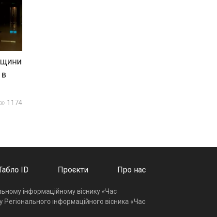
вщини
 в
1174
Табло ID
Проєкти
Про нас
альному інформаційному віснику «Час
у Регіонального інформаційного вісника «Час