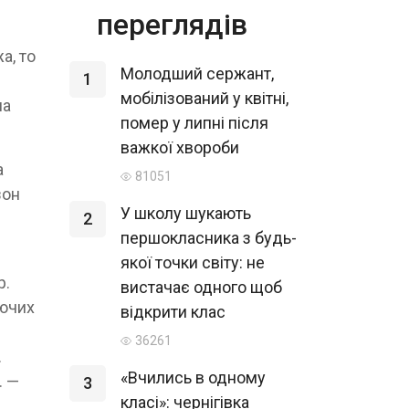
переглядів
а, то
Молодший сержант,
1
мобілізований у квітні,
на
помер у липні після
важкої хвороби
а
81051
зон
У школу шукають
2
першокласника з будь-
якої точки світу: не
р.
вистачає одного щоб
юючих
відкрити клас
36261
.
«Вчились в одному
. —
3
класі»: чернігівка