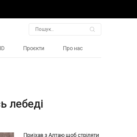
ID
Проєкти
Про нас
ь лебеді
Приїхав з Алтаю щоб стріляти