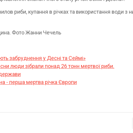
илов риби, купання в річках та використання води з н
щина. Фото Жанни Чечель
ують забруднення у Десні та Сеймі»
сни люди зібрали понад 26 тонн мертвої риби.
 держави
а - перша мертва річка Європи