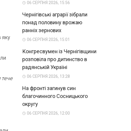
06 СЕРПНЯ 2026, 15:56
Чернігівські аграрії зібрали
понад половину врожаю
ранніх зернових
в яку
06 СЕРПНЯ 2026, 15:01
Конгресвумен із Чернігівщини
или
розповіла про дитинство в
радянській Україні
06 СЕРПНЯ 2026, 13:28
 тече
На фронті загинув син
благочинного Сосницького
округу
06 СЕРПНЯ 2026, 12:00
али.