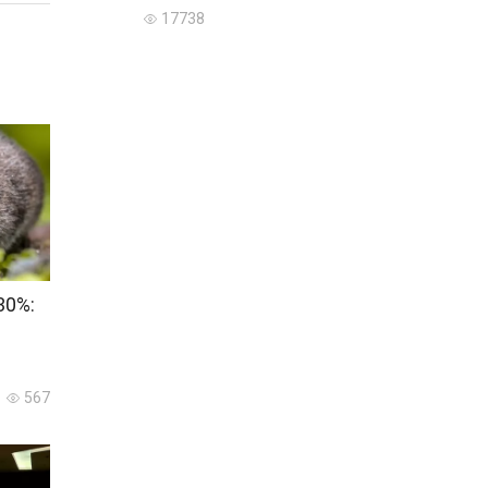
17738
30%:
567