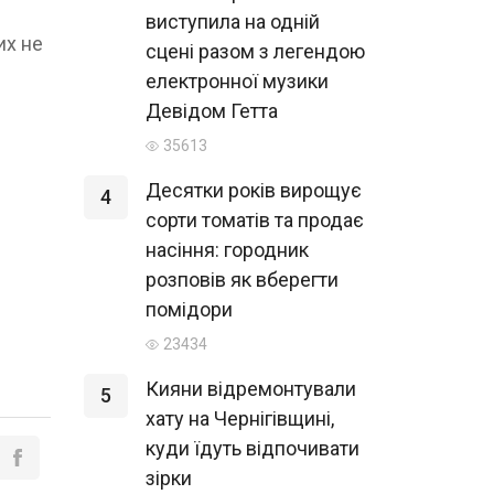
виступила на одній
их не
сцені разом з легендою
електронної музики
Девідом Гетта
35613
Десятки років вирощує
4
сорти томатів та продає
насіння: городник
розповів як вберегти
помідори
23434
Кияни відремонтували
5
хату на Чернігівщині,
куди їдуть відпочивати
зірки