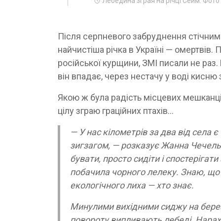
Лебедина зграя на річці Сейм. Фото 
Після серпневого забруднення стічним
найчистіша річка в Україні — омертвів. 
російської курщини, ЗМІ писали не раз. Н
він впадає, через нестачу у воді кисню
Якою ж була радість місцевих мешканці
цілу зграю граційних птахів…
— У нас кілометрів за два від села
зигзагом, — розказує Жанна Чечель
бувати, просто сидіти і спостерігат
побачила чорного лелеку. Знаю, що 
екологічного лиха — хто знає.
Минулими вихідними сиджу на берез
повороту випливають лебеді. Нарахув