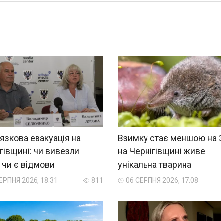
язкова евакуація на
Взимку стає меншою на 
гівщині: чи вивезли
на Чернігівщині живе
, чи є відмови
унікальна тварина
ЕРПНЯ 2026, 18:31
811
06 СЕРПНЯ 2026, 17:08