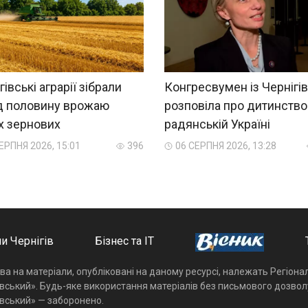
гівські аграрії зібрали
Конгресвумен із Чернігі
д половину врожаю
розповіла про дитинство
х зернових
радянській Україні
ЕРПНЯ 2026, 15:01
396
06 СЕРПНЯ 2026, 13:28
и Чернігів
Бізнес та ІТ
ава на матеріали, опубліковані на даному ресурсі, належать Регіон
івський». Будь-яке використання матеріалів без письмового дозвол
івський» — заборонено.