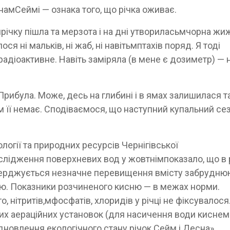
намСеймі — ознака того, що річка оживає.
мрічку пішла та мерзота і на дні утвориласьмчорна жиж
ося ні мальків, ні жаб, ні навітьмптахів поряд. Я тоді
адіоактивне. Навіть заміряла (в мене є дозиметр) — 
 Прибула. Може, десь на глибині і в ямах залишилася т
 її немає. Сподіваємося, що наступний купальний се
логії та природних ресурсів Чернігівської
слідження поверхневих вод у жовтнімпоказало, що в 
тверджується незначне перевищення вмісту забрудн
цю. Показники розчиненого кисню — в межах норми.
, нітритів,мфосфатів, хлоридів у річці не фіксувалося
их аераційних установок (для насичення води киснем
дновлення екологічного стану річок Сейм і Десна».