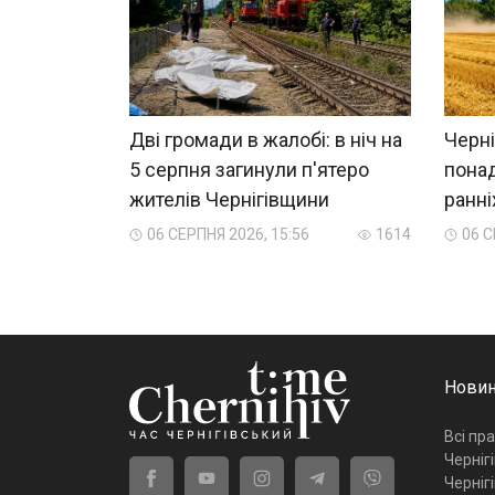
Дві громади в жалобі: в ніч на
Черні
5 серпня загинули п'ятеро
пона
жителів Чернігівщини
ранні
06 СЕРПНЯ 2026, 15:56
1614
06 С
Новин
Всі пр
Черніг
Черніг