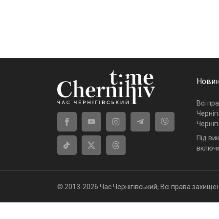
Новин
Всі пр
Черніг
Черніг
Під ви
включе
© 2013-2026 Час Чернігівський, Всі права захищен