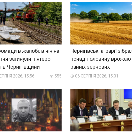
ромади в жалобі: в ніч на
Чернігівські аграрії зібра
пня загинули п'ятеро
понад половину врожаю
ів Чернігівщини
ранніх зернових
ЕРПНЯ 2026, 15:56
555
06 СЕРПНЯ 2026, 15:01