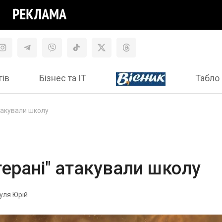
гів
Бізнес та ІТ
Табло 
атакували школу
герані" атакували школу
уля Юрій