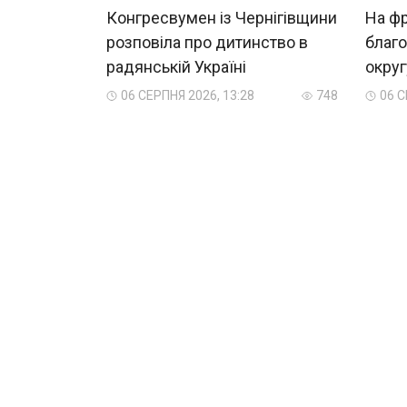
Конгресвумен із Чернігівщини
На фр
розповіла про дитинство в
благ
радянській Україні
округ
06 СЕРПНЯ 2026, 13:28
748
06 С