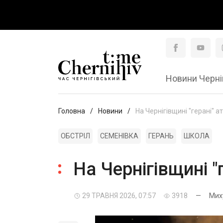
Новини Черні
Головна
Новини
На Чернігівщині "герані" 
ОБСТРІЛ
СЕМЕНІВКА
ГЕРАНЬ
ШКОЛА
На Чернігівщині "
29 ТРАВНЯ 2026, 07:57
3918
—
Мих