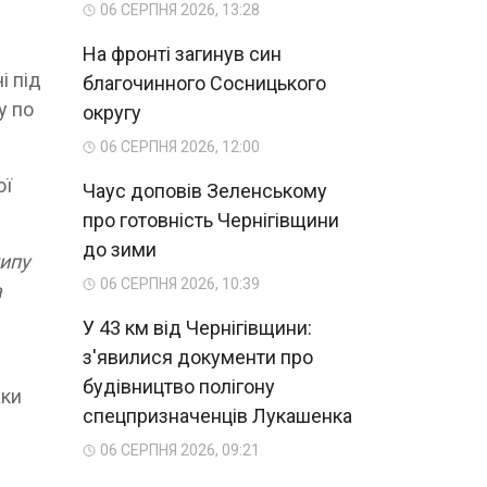
06 СЕРПНЯ 2026, 13:28
На фронті загинув син
і під
благочинного Сосницького
у по
округу
06 СЕРПНЯ 2026, 12:00
ої
Чаус доповів Зеленському
про готовність Чернігівщини
до зими
типу
06 СЕРПНЯ 2026, 10:39
а
У 43 км від Чернігівщини:
з'явилися документи про
будівництво полігону
аки
спецпризначенців Лукашенка
06 СЕРПНЯ 2026, 09:21