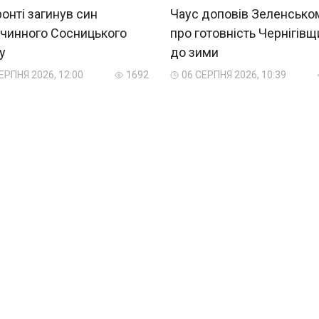
онті загинув син
Чаус доповів Зеленсько
очинного Сосницького
про готовність Чернігів
у
до зими
ЕРПНЯ 2026, 12:00
1692
06 СЕРПНЯ 2026, 10:39