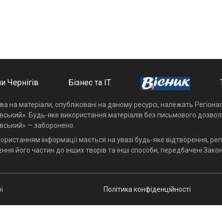
и Чернігів
Бізнес та ІТ
ава на матеріали, опубліковані на даному ресурсі, належать Регіон
івський». Будь-яке використання матеріалів без письмового дозвол
івський» — заборонено.
користанням інформації мається на увазі будь-яке відтворення, реп
ння його частин до інших творів та інші способи, передбачені Закон
і
Політика конфіденційності