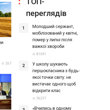
ТОП-
переглядів
Молодший сержант,
1
мобілізований у квітні,
помер у липні після
ли
важкої хвороби
81041
У школу шукають
267
2
першокласника з будь-
якої точки світу: не
вистачає одного щоб
відкрити клас
36237
«Вчились в одному
3