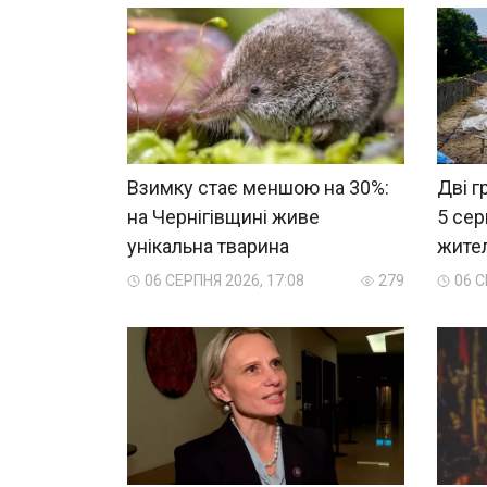
Взимку стає меншою на 30%:
Дві г
на Чернігівщині живе
5 сер
унікальна тварина
жител
06 СЕРПНЯ 2026, 17:08
279
06 С