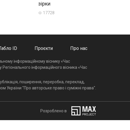
зірки
17728
Табло ID
Проєкти
Про нас
альному інформаційному віснику «Час
у Регіонального інформаційного вісника «Час
ублікація, поширення, переробка, переклад,
ом України "Про авторське право і суміжні права".
Розроблено в