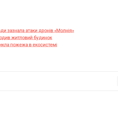
ди зазнала атаки дронів «Молнія»
кодив житловий будинок
икла пожежа в екосистемі