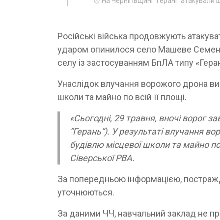
На Чернігівщині "герані" атакували 
Російські війська продовжують атакуват
ударом опинилося село Машеве Семенівс
селу із застосуванням БпЛА типу «Геран
Унаслідок влучання ворожого дрона ви
школи та майно по всій її площі.
«Сьогодні, 29 травня, вночі ворог 
“Герань”). У результаті влучання в
будівлю місцевої школи та майно по 
Сіверської РВА.
За попередньою інформацією, постражд
уточнюються.
За даними ЧЧ, навчальний заклад не п