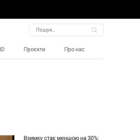
ID
Проєкти
Про нас
Взимку стає меншою на 30%: