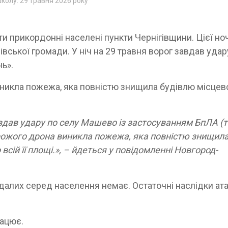
школу. 29 травня 2026 року
и прикордонні населені пункти Чернігівщини. Цієї ноч
ької громади. У ніч на 29 травня ворог завдав удар
ь».
никла пожежа, яка повністю знищила будівлю місцев
завдав удару по селу Машево із застосуванням БпЛА (
орожого дрона виникла пожежа, яка повністю знищил
всій її площі.», – йдеться у повідомленні Новгород-
алих серед населення немає. Остаточні наслідки ат
рацює.