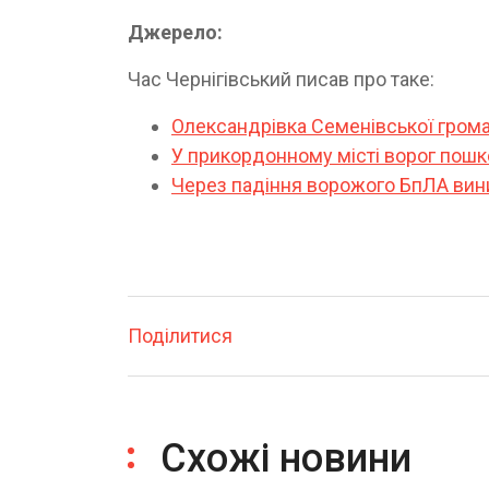
Джерело:
Час Чернігівський писав про таке:
Олександрівка Семенівської грома
У прикордонному місті ворог пош
Через падіння ворожого БпЛА вин
Поділитися
Схожі новини