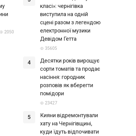
му
класі»: чернігівка
щини
виступила на одній
сцені разом з легендою
електронної музики
2050
Девідом Гетта
35605
Десятки років вирощує
4
сорти томатів та продає
насіння: городник
розповів як вберегти
помідори
23427
Кияни відремонтували
5
хату на Чернігівщині,
куди їдуть відпочивати