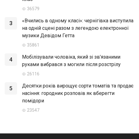
36579
«Вчились в одному класі»: чернігівка виступила
3
на одній сцені разом з легендою електронної
музики Девідом Гетта
35861
Мобілізували чоловіка, який зі зв’язаними
4
руками вибрався з могили після розстрілу
26116
Десятки років вирощує сорти томатів та продає
5
насіння: городник розповів як вберегти
помідори
23547