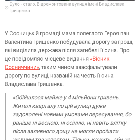
Було - стало. Відремонтована вулиця імені Владислава
Грищенка
У Сосницькій громаді мама полеглого Героя пані
Валентина Грищенко побудувала дорогу за гроші,
які виділила держава після загибелі її сина. Про
це повідомляє місцеве видання
«Вісник
Сосниччини»
, таким чином заасфальтували
дорогу по вулиці, названій на честь її сина
Владислава Грищенка.
«Обійшлося майже у 4 мільйони гривень.
Жителі кварталу по цій вулиці дуже
задоволені новими умовами пересування, бо
раніше ні весною, ні осінню, ні навіть влітку
після заливного дощу не могли проїхати
жодним транспортом. Тільки, кажуть, аби не