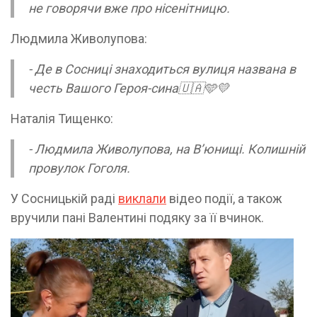
не говорячи вже про нісенітницю.
Людмила Живолупова:
- Де в Сосниці знаходиться вулиця названа в
честь Вашого Героя-сина🇺🇦🩵💛
Наталія Тищенко:
- Людмила Живолупова, на Вʼюнищі. Колишній
провулок Гоголя.
У Сосницькій раді
виклали
відео події, а також
вручили пані Валентині подяку за її вчинок.