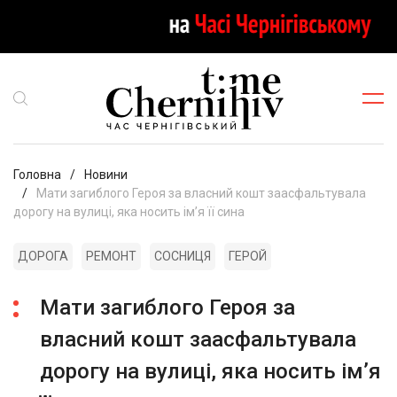
Головна
Новини
Мати загиблого Героя за власний кошт заасфальтувала
дорогу на вулиці, яка носить імʼя її сина
ДОРОГА
РЕМОНТ
СОСНИЦЯ
ГЕРОЙ
Мати загиблого Героя за
власний кошт заасфальтувала
дорогу на вулиці, яка носить імʼя