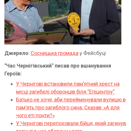
Джерело
:
Сосницька громада
у Фейсбуці
"Час Чернігівський" писав про вшанування
Героїв:
У Чернігові встановили памʼятний хрест на
місці загибелі оборонців біля "Епіцентру"
Батько не хоче, аби перейменували вулицю в
пам’ять про загиблого сина. Сказав: «А для
чого еті понти?»
У Чернігові перепоховали бійця, який загинув