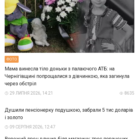
ФОТО
Мама винесла тіло доньки з палаючого АТБ: на
Чернігівщині попрощалися з дівчинкою, яка загинула
через обстріл
29 ЛИПНЯ 2026, 14:21
8635
Душили пенсіонерку подушкою, забрали 5 тис доларів
і золото
09 СЕРПНЯ 2026, 12:47
Ворожий дрон влучив біля магазину: троє поранених