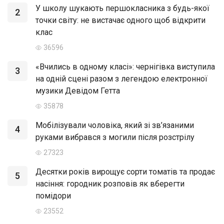
У школу шукають першокласника з будь-якої
2
точки світу: не вистачає одного щоб відкрити
клас
36596
«Вчились в одному класі»: чернігівка виступила
3
на одній сцені разом з легендою електронної
музики Девідом Гетта
35878
Мобілізували чоловіка, який зі зв’язаними
4
руками вибрався з могили після розстрілу
27323
Десятки років вирощує сорти томатів та продає
5
насіння: городник розповів як вберегти
помідори
23552