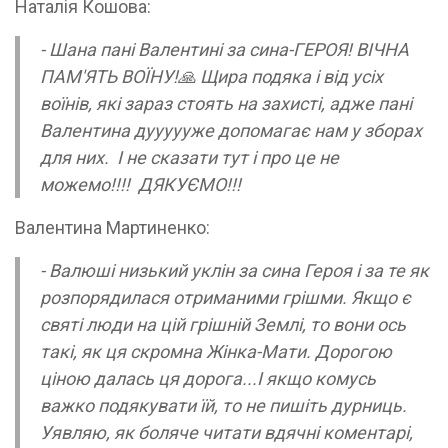
Наталія Кошова:
- Шана пані Валентині за сина-ГЕРОЯ! ВІЧНА
ПАМ'ЯТЬ ВОЇНУ!🙏 Щира подяка і від усіх
воїнів, які зараз стоять на захисті, адже пані
Валентина дуууууже допомагає нам у зборах
для них. І не сказати тут і про це не
можемо!!!! ДЯКУЄМО!!!
Валентина Мартиненко:
- Валюші низький уклін за сина Героя і за те як
розпорядилася отриманими грішми. Якщо є
святі люди на цій грішній Землі, то вони ось
такі, як ця скромна Жінка-Мати. Дорогою
ціною далась ця дорога...І якщо комусь
важко подякувати їй, то не пишіть дурниць.
Уявляю, як боляче читати вдячні коментарі,