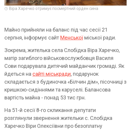
Віра Харечко отримує посмертний орден сина
Майно прийняли на баланс під час сесії 21
серпня, інформує сайт
Менської
міської ради.
Зокрема, жителька села Слобідка Віра Харечко,
матір загиблого військовослужбовця Василя
Сови подарувала дитячий майданчик громаді. Як
йдеться на
сайті міськради
, подарунок
складається з будиночка «Білчин дім», пісочниці з
кришкою-сидіннями та каруселі. Балансова
вартість майна - понад 53 тис грн.
На 51-й сесії 8-го скликання депутати
розглянули звернення жительки с. Слобідка
Харечко Віри Олексіївни про безоплатну