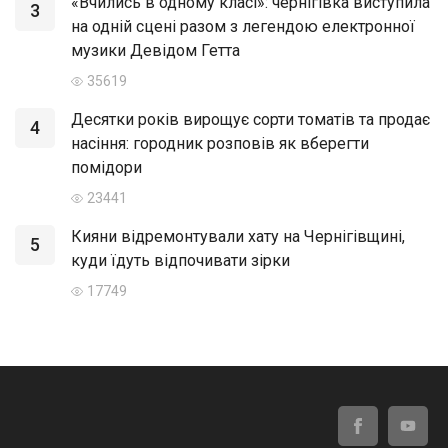
«Вчились в одному класі»: чернігівка виступила
3
на одній сцені разом з легендою електронної
музики Девідом Гетта
35619
Десятки років вирощує сорти томатів та продає
4
насіння: городник розповів як вберегти
помідори
23441
Кияни відремонтували хату на Чернігівщині,
5
куди їдуть відпочивати зірки
17749