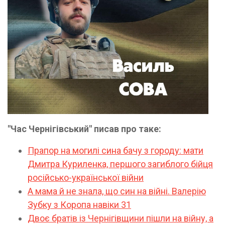
"Час Чернігівський" писав про таке:
Прапор на могилі сина бачу з городу: мати
Дмитра Куриленка, першого загиблого бійця
російсько-української війни
А мама й не знала, що син на війні. Валерію
Зубку з Коропа навіки 31
Двоє братів із Чернігівщини пішли на війну, а