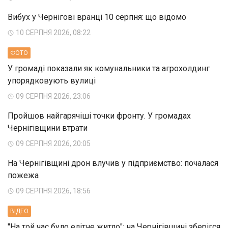
Вибух у Чернігові вранці 10 серпня: що відомо
10 СЕРПНЯ 2026, 08:22
ФОТО
У громаді показали як комунальники та агрохолдинг
упорядковують вулиці
09 СЕРПНЯ 2026, 23:06
Пройшов найгарячіші точки фронту. У громадах
Чернігівщини втрати
09 СЕРПНЯ 2026, 20:05
На Чернігівщині дрон влучив у підприємство: почалася
пожежа
09 СЕРПНЯ 2026, 18:56
ВIДЕО
"На той час було елітне житло": на Чернігівщині зберігся