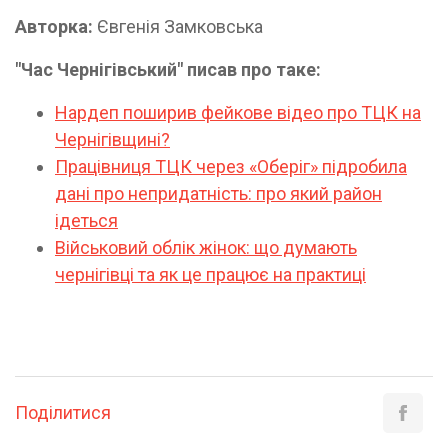
Авторка:
Євгенія Замковська
"Час Чернігівський" писав про таке:
Нардеп поширив фейкове відео про ТЦК на
Чернігівщині?
Працівниця ТЦК через «Оберіг» підробила
дані про непридатність: про який район
ідеться
Військовий облік жінок: що думають
чернігівці та як це працює на практиці
Поділитися