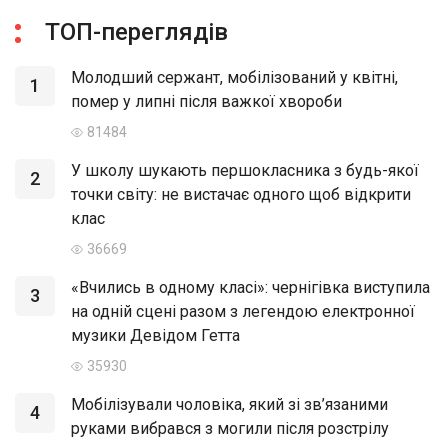
ТОП-переглядів
Молодший сержант, мобілізований у квітні,
1
помер у липні після важкої хвороби
81484
У школу шукають першокласника з будь-якої
2
точки світу: не вистачає одного щоб відкрити
клас
36669
«Вчились в одному класі»: чернігівка виступила
3
на одній сцені разом з легендою електронної
музики Девідом Гетта
35930
Мобілізували чоловіка, який зі зв’язаними
4
руками вибрався з могили після розстрілу