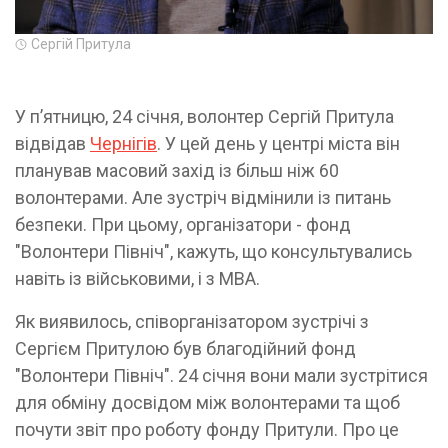
Сергій Притула
У пʼятницю, 24 січня, волонтер Сергій Притула
відвідав
Чернігів
. У цей день у центрі міста він
планував масовий захід із більш ніж 60
волонтерами. Але зустріч відмінили із питань
безпеки. При цьому, організатори - фонд
"Волонтери Північ", кажуть, що консультувались
навіть із військовими, і з МВА.
Як виявилось, співорганізатором зустрічі з
Сергієм Притулою був благодійний фонд
"Волонтери Північ". 24 січня вони мали зустрітися
для обміну досвідом між волонтерами та щоб
почути звіт про роботу фонду Притули. Про це