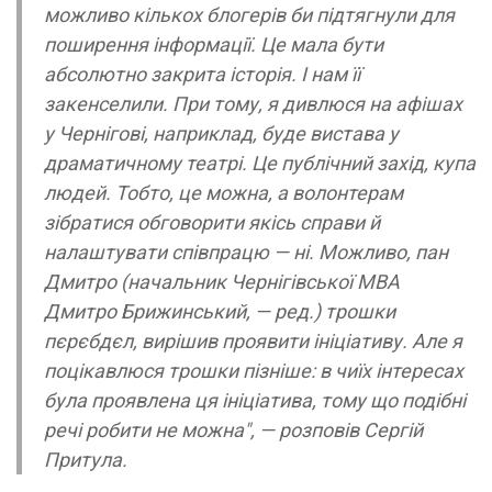
можливо кількох блогерів би підтягнули для
поширення інформації. Це мала бути
абсолютно закрита історія. І нам її
закенселили. При тому, я дивлюся на афішах
у Чернігові, наприклад, буде вистава у
драматичному театрі. Це публічний захід, купа
людей. Тобто, це можна, а волонтерам
зібратися обговорити якісь справи й
налаштувати співпрацю — ні. Можливо, пан
Дмитро (начальник Чернігівської МВА
Дмитро Брижинський, — ред.) трошки
пєрєбдєл, вирішив проявити ініціативу. Але я
поцікавлюся трошки пізніше: в чиїх інтересах
була проявлена ця ініціатива, тому що подібні
речі робити не можна", — розповів Сергій
Притула.