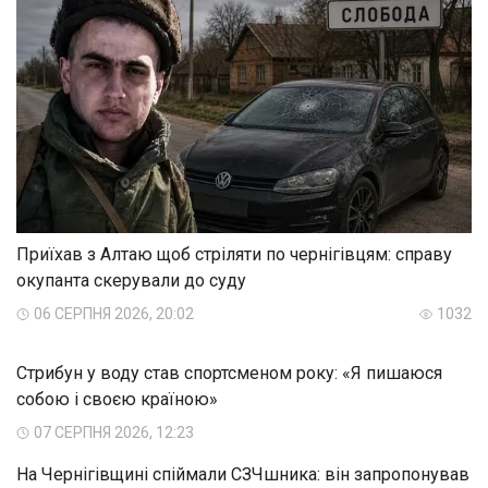
Приїхав з Алтаю щоб стріляти по чернігівцям: справу
окупанта скерували до суду
06 СЕРПНЯ 2026, 20:02
1032
Стрибун у воду став спортсменом року: «Я пишаюся
собою і своєю країною»
07 СЕРПНЯ 2026, 12:23
На Чернігівщині спіймали СЗЧшника: він запропонував