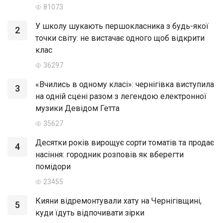
81073
У школу шукають першокласника з будь-якої
2
точки світу: не вистачає одного щоб відкрити
клас
36297
«Вчились в одному класі»: чернігівка виступила
3
на одній сцені разом з легендою електронної
музики Девідом Гетта
35627
Десятки років вирощує сорти томатів та продає
4
насіння: городник розповів як вберегти
помідори
23455
Кияни відремонтували хату на Чернігівщині,
5
куди їдуть відпочивати зірки