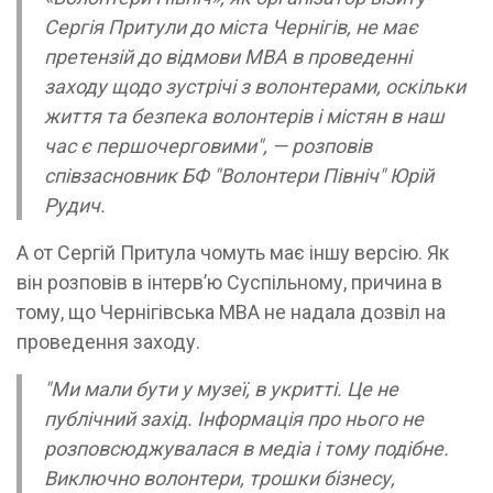
Сергія Притули до міста Чернiгiв, не має
претензій до відмови MBA в проведенні
заходу щодо зустрічі з волонтерами, оскільки
життя та безпека волонтерів і містян в наш
час є першочерговими", — розповів
співзасновник БФ "Волонтери Північ" Юрій
Рудич.
А от Сергій Притула чомуть має іншу версію. Як
він розповів в інтерв’ю Суспільному, причина в
тому, що Чернігівська МВА не надала дозвіл на
проведення заходу.
"Ми мали бути у музеї, в укритті. Це не
публічний захід. Інформація про нього не
розповсюджувалася в медіа і тому подібне.
Виключно волонтери, трошки бізнесу,