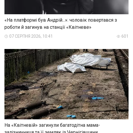
«На платформі був Андрій...»: чоловік повертався з
роботи й загинув на станції «Квітневе»
07 СЕРПНЯ 2026, 10:41
601
На «Квітневій» загинули багатодітна мама-
залізничниця та її земляк із Чернігівщини