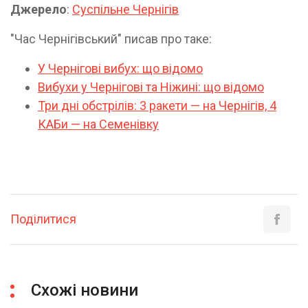
Джерело
:
Суспільне Чернігів
"Час Чернігівський" писав про таке:
У Чернігові вибух: що відомо
Вибухи у Чернігові та Ніжині: що відомо
Три дні обстрілів: 3 ракети — на Чернігів, 4
КАБи — на Семенівку
Поділитися
Схожі новини