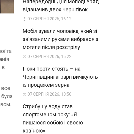
Напередодні Дня молоді Уряд
відзначив двох чернігівок
07 СЕРПНЯ 2026, 16:12
Мобілізували чоловіка, який зі
зв’язаними руками вибрався з
могили після розстрілу
ої та
07 СЕРПНЯ 2026, 15:22
анія
 в
Поки порти стоять — на
Чернігівщині аграрії вичікують
із продажем зерна
 все
07 СЕРПНЯ 2026, 13:50
» була
твом.
Стрибун у воду став
спортсменом року: «Я
пишаюся собою і своєю
країною»