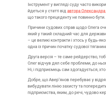
Інструмент у вигляді суду часто викор
йдеться у статті від
автора Олександра
що такого прецеденту не повинно бути. 
Причини судових справ щодо Олега оче
який у такий складний час для держав
– це великі контракти і хтось у будь-яко
одна із причин початку судової тягани
Друга версія – те саме рейдерство, тоб
Олег відчув дял себе проблеми, до ньог
Ні, і підприємець сам здогадується, хт
Добре, що Авер'янов перебуває у відря
вибудувати лінію захисту та попередити
підприємства, яким, до речі, чудово ке