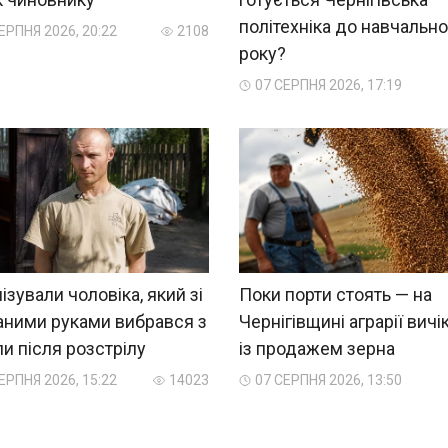
політехніка до навчально
ЕРПНЯ 2026, 20:22
2108
року?
07 СЕРПНЯ 2026, 17:19
ізували чоловіка, який зі
Поки порти стоять — на
аними руками вибрався з
Чернігівщині аграрії вич
и після розстрілу
із продажем зерна
ЕРПНЯ 2026, 15:22
14023
07 СЕРПНЯ 2026, 13:50