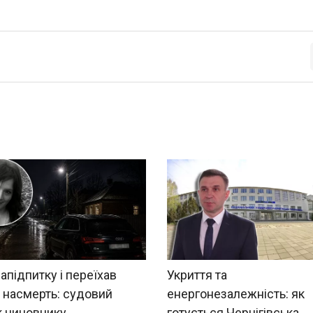
напідпитку і переїхав
Укриття та
 насмерть: судовий
енергонезалежність: як
к чиновнику
готується Чернігівська