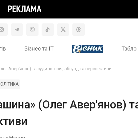
гів
Бізнес та ІТ
Табло 
г Авер'янов) та суди: історія, абсурд та перспективи
ПОЛІТИКА
ина» (Олег Авер'янов) та 
ктиви
енко Максим