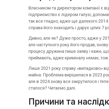
Власником та директором компанії є ві
підприємство є лідером галузі, допомаг
так все гладко, адже ще далекого 2014 р
справа його знаходить і дарує цілих 7 рок
Дивно, але як? Дуже просто, адже у 20
але наступного року його продав, знов
процесу дружина пише заяву і каже, що 
приймають, адже криміналу немає, тож с
Лише 2021 року справу «випадково» відк
майна. Проблема вирішилася в 2023 році
але в 2024 знову все закрутилося і теп
сталося? Читаємо далі.
Причини та наслід