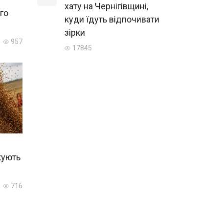
хату на Чернігівщині,
го
куди їдуть відпочивати
зірки
957
17845
ікують
716