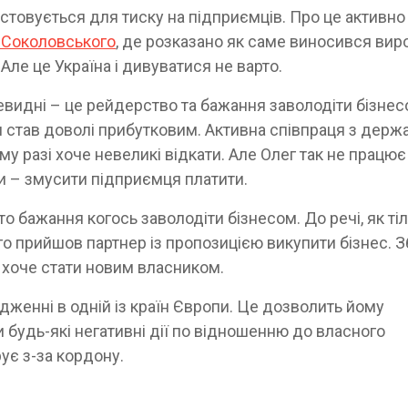
истовується для тиску на підприємців. Про це активно
 Соколовського
, де розказано як саме виносився виро
Але це Україна і дивуватися не варто.
видні – це рейдерство та бажання заволодіти бізнес
и став доволі прибутковим. Активна співпраця з дер
му разі хоче невеликі відкати. Але Олег так не працює 
ни – змусити підприємця платити.
то бажання когось заволодіти бізнесом. До речі, як ті
о прийшов партнер із пропозицією викупити бізнес. З
о хоче стати новим власником.
дженні в одній із країн Європи. Це дозволить йому
 будь-які негативні дії по відношенню до власного
рує з-за кордону.