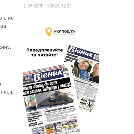
07 СЕРПНЯ 2026, 12:23
Але не
ова
жину,
ю
ляції,