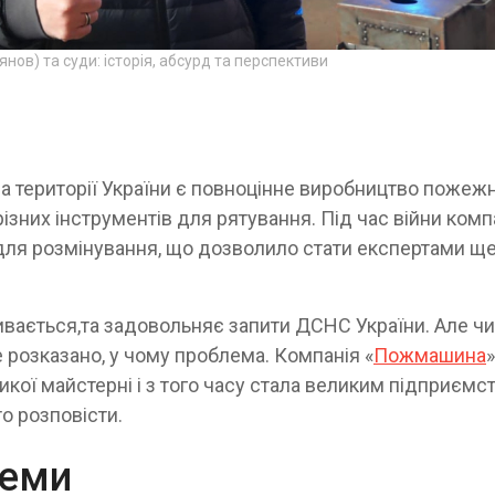
ов) та суди: історія, абсурд та перспективи
 на території України є повноцінне виробництво пожежн
різних інструментів для рятування. Під час війни комп
для розмінування, що дозволило стати експертами ще
ивається,та задовольняє запити ДСНС України. Але чи
е розказано, у чому проблема. Компанія «
Пожмашина
кої майстерні і з того часу стала великим підприємс
то розповісти.
леми