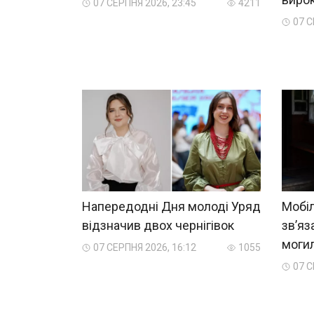
07 СЕРПНЯ 2026, 23:45
4211
07 С
Напередодні Дня молоді Уряд
Мобіл
відзначив двох чернігівок
зв’яз
могил
07 СЕРПНЯ 2026, 16:12
1055
07 С