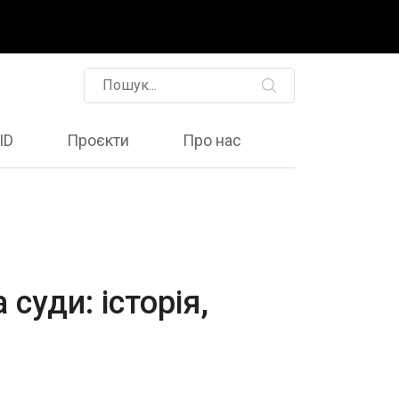
ID
Проєкти
Про нас
суди: історія,