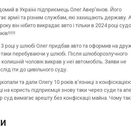
домий в Україні підприємець Олег Авер'янов. Його
ає армії та різним службам, які захищають державу. 
оку він нібито викрадає авто і тільки в 2024 році суд
ів!!!!!
13 році у шлюбі Олег придбав авто та оформив на дру
у-таки перебуваючи у шлюбі. Після шлюборозлучного
колишній чоловік викрав у неї автомобіль. Заяви не
лід іти до цивільного суду.
опали та дали Олегу 10 років в'язниці з конфіскаціє
 на користь підприємця знову таки через суди та апе
ер суд вимагає арешту без конфіскації майна. Чому так
ки