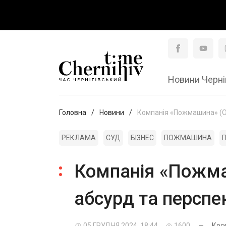
Новини Черні
Головна
Новини
Компанія «Пожмашина» (Оле
РЕКЛАМА
СУД
БІЗНЕС
ПОЖМАШИНА
Компанія «Пожмаш
абсурд та перспе
05 ГРУДНЯ 2024, 18:44
1600
—
Кос