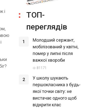
к і
ТОП-
переглядів
ом,
жавою
Молодший сержант,
1
і
мобілізований у квітні,
помер у липні після
льки
важкої хвороби
біг?
81171
У школу шукають
2
першокласника з будь-
якої точки світу: не
вистачає одного щоб
відкрити клас