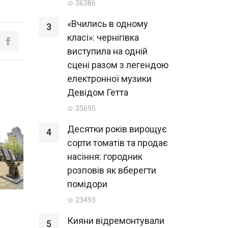
36386
«Вчились в одному
3
класі»: чернігівка
виступила на одній
сцені разом з легендою
електронної музики
Девідом Гетта
35695
Десятки років вирощує
4
сорти томатів та продає
насіння: городник
розповів як вберегти
помідори
23493
Кияни відремонтували
5