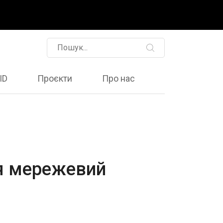
ID
Проєкти
Про нас
ся мережевий