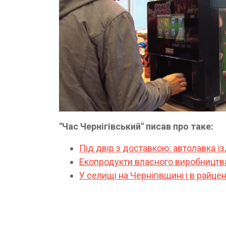
"Час Чернігівський" писав про таке:
Під двір з доставкою: автолавка 
Екопродукти власного виробництва
У селищі на Чернігівщині і в райц