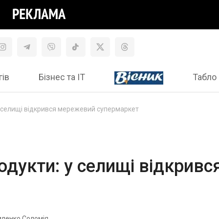
гів
Бізнес та ІТ
Табло 
 у селищі відкрився мережевий супермаркет
продукти: у селищі відкрив
иленко Соломія