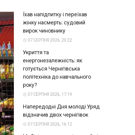
Їхав напідпитку і переїхав
жінку насмерть: судовий
вирок чиновнику
07 СЕРПНЯ 2026, 20:22
Укриття та
енергонезалежність: як
готується Чернігівська
політехніка до навчального
року?
07 СЕРПНЯ 2026, 17:19
Напередодні Дня молоді Уряд
відзначив двох чернігівок
07 СЕРПНЯ 2026, 16:12