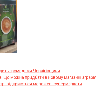
їздить громадами Чернігівщини
: що можна придбати в новому магазині аграрія
ентрі відкриються мережеві супермаркети