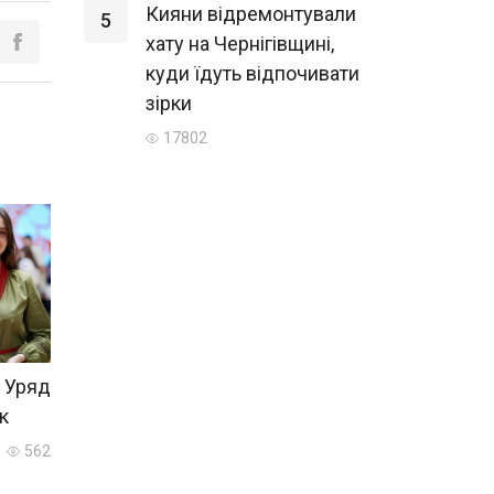
Кияни відремонтували
5
хату на Чернігівщині,
куди їдуть відпочивати
зірки
17802
 Уряд
к
562