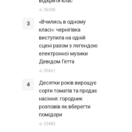
відкрити клас
36340
«Вчились в одному
3
класі»: чернігівка
виступила на одній
сцені разом з легендою
електронної музики
Девідом Гетта
35661
Десятки років вирощує
4
сорти томатів та продає
насіння: городник
розповів як вберегти
помідори
23482