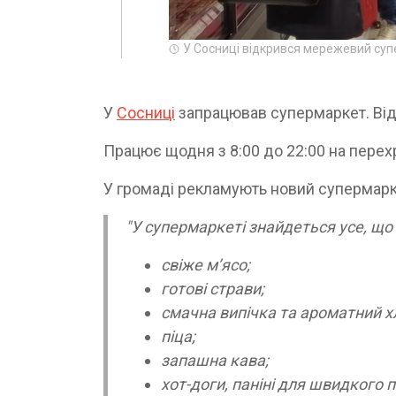
У Сосниці відкрився мережевий су
У
Сосниці
запрацював супермаркет. Відо
Працює щодня з 8:00 до 22:00 на перехр
У громаді рекламують новий супермарк
"У супермаркеті знайдеться усе, що 
свіже м’ясо;
готові страви;
смачна випічка та ароматний хл
піца;
запашна кава;
хот-доги, паніні для швидкого 