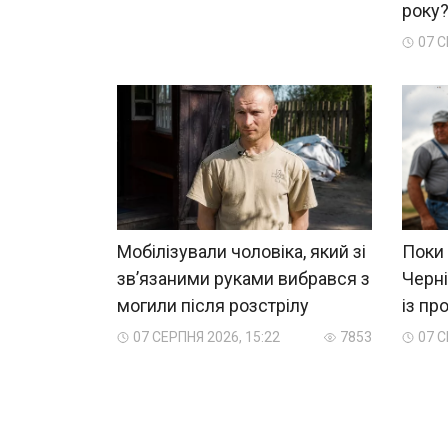
року
07 С
Мобілізували чоловіка, який зі
Поки 
зв’язаними руками вибрався з
Черні
могили після розстрілу
із пр
07 СЕРПНЯ 2026, 15:22
7853
07 С