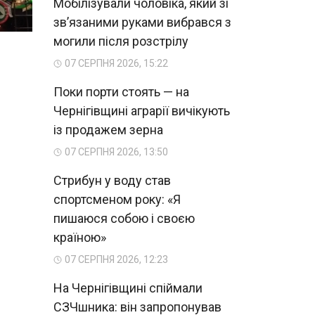
Мобілізували чоловіка, який зі
зв’язаними руками вибрався з
могили після розстрілу
07 СЕРПНЯ 2026, 15:22
Поки порти стоять — на
Чернігівщині аграрії вичікують
із продажем зерна
07 СЕРПНЯ 2026, 13:50
Стрибун у воду став
спортсменом року: «Я
пишаюся собою і своєю
країною»
07 СЕРПНЯ 2026, 12:23
На Чернігівщині спіймали
СЗЧшника: він запропонував