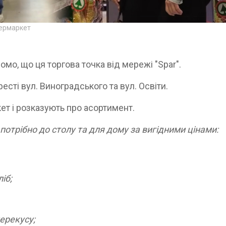
пермаркет
мо, що ця торгова точка від мережі "Spar".
есті вул. Виноградського та вул. Освіти.
ет і розказують про асортимент.
потрібно до столу та для дому за вигідними цінами:
іб;
перекусу;