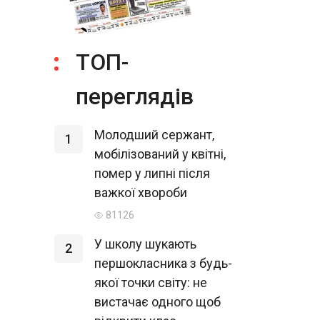
ТОП-
переглядів
Молодший сержант,
1
мобілізований у квітні,
помер у липні після
важкої хвороби
81126
У школу шукають
2
першокласника з будь-
якої точки світу: не
вистачає одного щоб