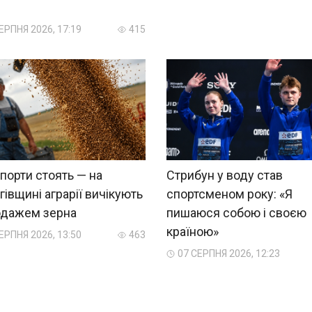
?
ЕРПНЯ 2026, 17:19
415
порти стоять — на
Стрибун у воду став
гівщині аграрії вичікують
спортсменом року: «Я
одажем зерна
пишаюся собою і своєю
країною»
ЕРПНЯ 2026, 13:50
463
07 СЕРПНЯ 2026, 12:23