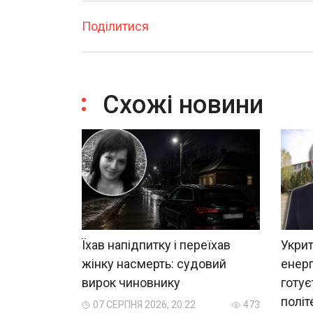
Поділитися
Схожі новини
Їхав напідпитку і переїхав
Укрит
жінку насмерть: судовий
енерг
вирок чиновнику
готує
політ
07 СЕРПНЯ 2026, 20:22
473