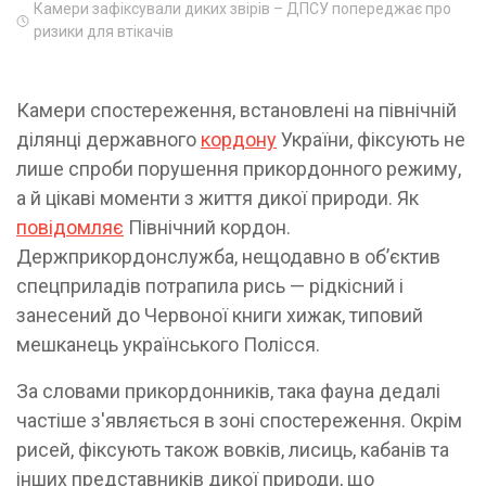
Камери зафіксували диких звірів – ДПСУ попереджає про
ризики для втікачів
Камери спостереження, встановлені на північній
ділянці державного
кордону
України, фіксують не
лише спроби порушення прикордонного режиму,
а й цікаві моменти з життя дикої природи. Як
повідомляє
Північний кордон.
Держприкордонслужба, нещодавно в об’єктив
спецприладів потрапила рись — рідкісний і
занесений до Червоної книги хижак, типовий
мешканець українського Полісся.
За словами прикордонників, така фауна дедалі
частіше з'являється в зоні спостереження. Окрім
рисей, фіксують також вовків, лисиць, кабанів та
інших представників дикої природи, що