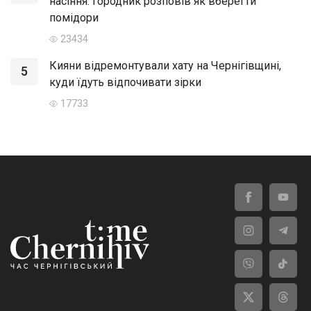
насіння: городник розповів як вберегти
помідори
23434
Кияни відремонтували хату на Чернігівщині,
5
куди їдуть відпочивати зірки
17733