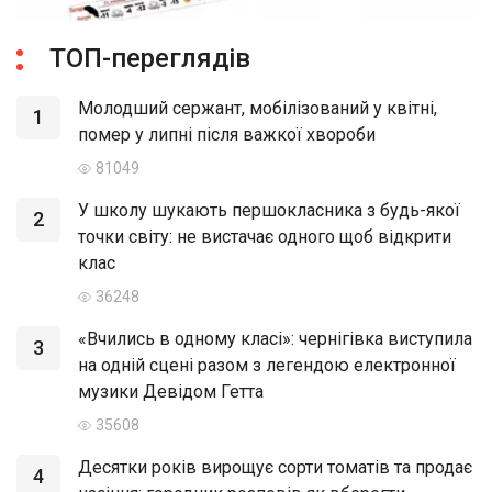
ТОП-переглядів
Молодший сержант, мобілізований у квітні,
1
помер у липні після важкої хвороби
81049
У школу шукають першокласника з будь-якої
2
точки світу: не вистачає одного щоб відкрити
клас
36248
«Вчились в одному класі»: чернігівка виступила
3
на одній сцені разом з легендою електронної
музики Девідом Гетта
35608
Десятки років вирощує сорти томатів та продає
4