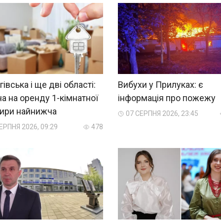
гівська і ще дві області:
Вибухи у Прилуках: є
на на оренду 1-кімнатної
інформація про пожежу
тири найнижча
07 СЕРПНЯ 2026, 23:45
ЕРПНЯ 2026, 09:29
478