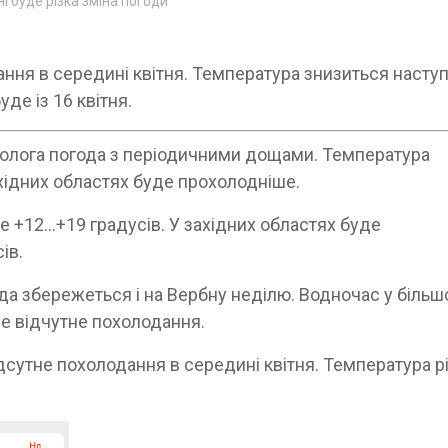
ні буде різка зміна погоди
ня в середині квітня. Температура знизиться насту
де із 16 квітня.
ся волога погода з періодичними дощами. Температура
ахідних областях буде прохолодніше.
 +12…+19 градусів. У західних областях буде
ів.
да збережеться і на Вербну неділю. Водночас у більш
ве відчутне похолодання.
сутне похолодання в середині квітня. Температура р