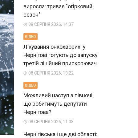
виросла: триває "огірковий
сезон"
08 СЕРПНЯ 2026, 14:37
ВIДЕО
Лікування онкохворих: у
Чернігові готують до запуску
третій лінійний прискорювач
08 СЕРПНЯ 2026, 13:22
ВIДЕО
Можливий наступ з півночі:
що робитимуть депутати
Чернігова?
08 СЕРПНЯ 2026, 11:08
Чернігівська і ще дві області: