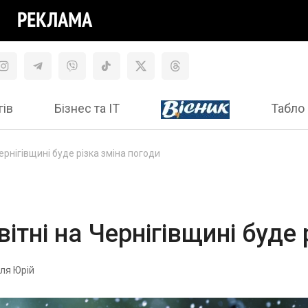
гів
Бізнес та ІТ
Табло 
Чернігівщині буде різка зміна погоди
вітні на Чернігівщині буде
ля Юрій