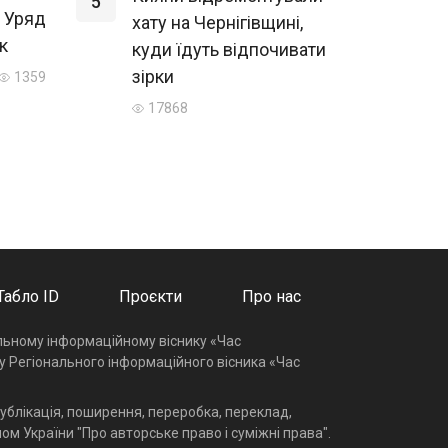
5
 Уряд
хату на Чернігівщині,
к
куди їдуть відпочивати
зірки
1359
17868
Табло ID
Проєкти
Про нас
альному інформаційному віснику «Час
у Регіонального інформаційного вісника «Час
ублікація, поширення, переробка, переклад,
ом України "Про авторське право і суміжні права".