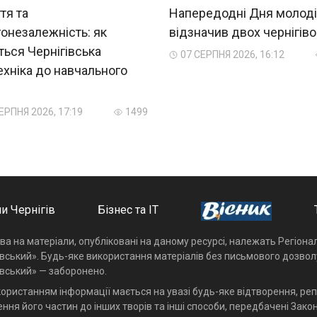
тя та
Напередодні Дня молоді
онезалежність: як
відзначив двох чернігіво
ться Чернігівська
07 СЕРПНЯ 2026, 16:12
ехніка до навчального
?
ЕРПНЯ 2026, 17:19
1499
и Чернігів
Бізнес та ІТ
ава на матеріали, опубліковані на даному ресурсі, належать Регіон
івський». Будь-яке використання матеріалів без письмового дозвол
івський» — заборонено.
користанням інформації мається на увазі будь-яке відтворення, реп
ння його частин до інших творів та інші способи, передбачені Закон