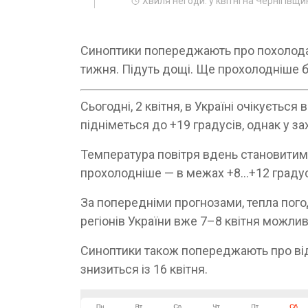
Хвиля негоди: у квітні на Чернігівщи
Синоптики попереджають про похолодан
тижня. Підуть дощі. Ще прохолодніше бу
Сьогодні, 2 квітня, в Україні очікуєть
підніметься до +19 градусів, однак у з
Температура повітря вдень становитиме
прохолодніше — в межах +8…+12 градус
За попередніми прогнозами, тепла пого
регіонів України вже 7–8 квітня можли
Синоптики також попереджають про від
знизиться із 16 квітня.