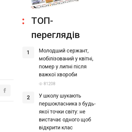
ТОП-
переглядів
Молодший сержант,
1
мобілізований у квітні,
помер у липні після
важкої хвороби
81208
У школу шукають
2
першокласника з будь-
якої точки світу: не
вистачає одного щоб
відкрити клас