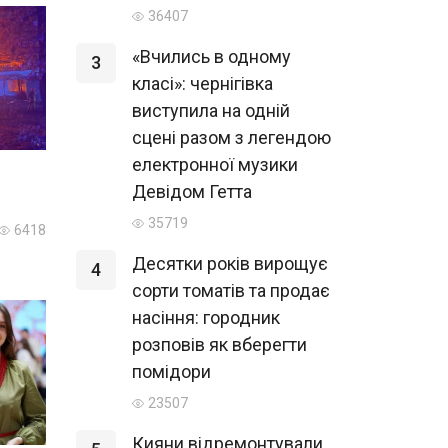
36407
«Вчились в одному
3
класі»: чернігівка
виступила на одній
сцені разом з легендою
електронної музики
Девідом Гетта
35719
6418
Десятки років вирощує
4
сорти томатів та продає
насіння: городник
розповів як вберегти
помідори
23507
Кияни відремонтували