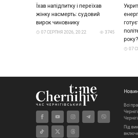
Їхав напідпитку і переїхав
Укрит
жінку насмерть: судовий
енерг
вирок чиновнику
готує
політ
07 СЕРПНЯ 2026, 20:22
3745
року
07 С
Новин
Всі пр
Черніг
Черніг
Під ви
включе