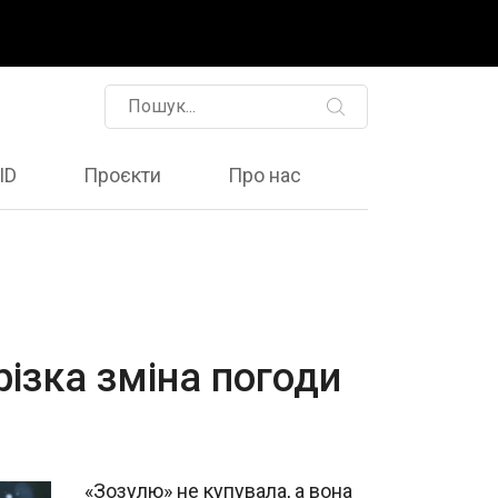
ID
Проєкти
Про нас
 різка зміна погоди
«Зозулю» не купувала, а вона