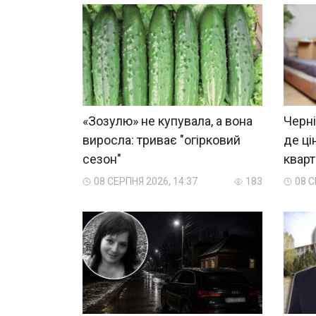
«Зозулю» не купувала, а вона
Черні
виросла: триває "огірковий
де ці
сезон"
квар
08 СЕРПНЯ 2026, 14:37
183
08 С