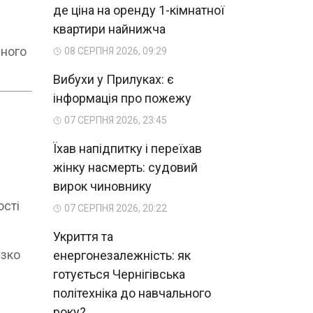
де ціна на оренду 1-кімнатної
квартири найнижча
пного
08 СЕРПНЯ 2026, 09:29
Вибухи у Прилуках: є
інформація про пожежу
07 СЕРПНЯ 2026, 23:45
Їхав напідпитку і переїхав
жінку насмерть: судовий
вирок чиновнику
ості
07 СЕРПНЯ 2026, 20:22
Укриття та
ізко
енергонезалежність: як
готується Чернігівська
політехніка до навчального
року?