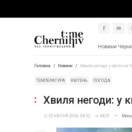
Новини Черні
Головна
Новини
Хвиля негоди: у квітні на 
ТЕМПЕРАТУРА
КВІТЕНЬ
ПОГОДА
Хвиля негоди: у к
02 КВІТНЯ 2026, 08:52
6825
—
Миху