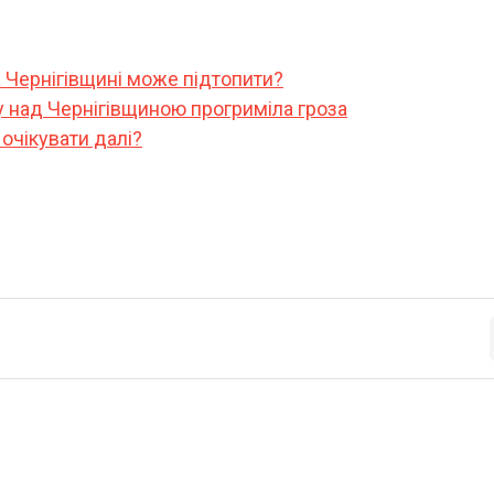
на Чернігівщині може підтопити?
у над Чернігівщиною прогриміла гроза
 очікувати далі?