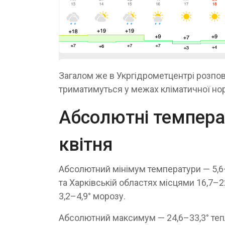
Загалом же в Укргідрометцентрі розповіл
триматимуться у межах кліматичної но
Абсолютні темпера
квітня
Абсолютний мінімум температури — 5,6–1
та Харківській областях місцями 16,7–22
3,2–4,9° морозу.
Абсолютний максимум — 24,6–33,3° тепла