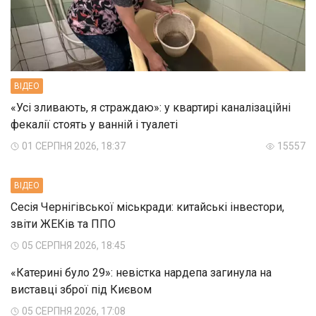
ВIДЕО
«Усі зливають, я страждаю»: у квартирі каналізаційні
фекалії стоять у ванній і туалеті
01 СЕРПНЯ 2026, 18:37
15557
ВIДЕО
Сесія Чернігівської міськради: китайські інвестори,
звіти ЖЕКів та ППО
05 СЕРПНЯ 2026, 18:45
«Катерині було 29»: невістка нардепа загинула на
виставці зброї під Києвом
05 СЕРПНЯ 2026, 17:08