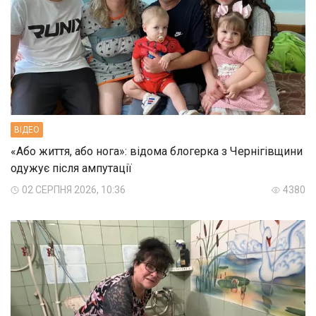
ВIДЕО
«Або життя, або нога»: відома блогерка з Чернігівщини
одужує після ампутації
02 СЕРПНЯ 2026, 10:36
4380