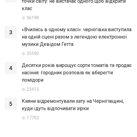
точки світу: не вистачає одного щоб відкрити
клас
36198
«Вчились в одному класі»: чернігівка виступила
3
на одній сцені разом з легендою електронної
музики Девідом Гетта
35590
Десятки років вирощує сорти томатів та продає
4
насіння: городник розповів як вберегти
помідори
23415
Кияни відремонтували хату на Чернігівщині,
5
куди їдуть відпочивати зірки
17702