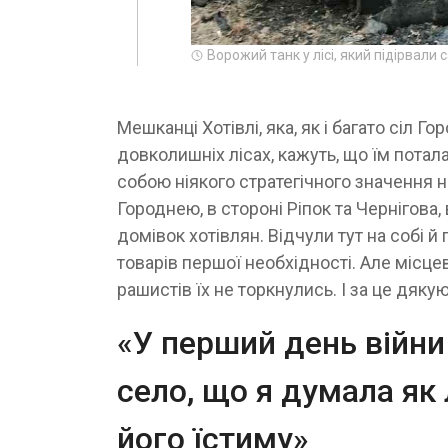
Ворожий танк у лісі, який підірвали с
Мешканці Хотівлі, яка, як і багато сіл
довколишніх лісах, кажуть, що їм потал
собою ніякого стратегічного значення на
Городнею, в стороні Ріпок та Чернігова,
домівок хотівлян. Відчули тут на собі й
товарів першої необхідності. Але місцеві
рашистів їх не торкнулись. І за це дяку
«У перший день війни 
село, що я думала як 
його їстиму»