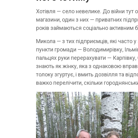
Хотівля — село невелике. До війни тут 
магазини, один з них — приватних підп
років займаються соціально активним б
Микола — з тих підприємців, які часто 
пункти громади — Володимирівку, Ільмівк
пальцях руки перерахувати — Карпівку,
знають як жінку, яка з однаковою вправн
толоку згуртує, і вмить дозвілля та від
важко перелічити, скільки городнянськ