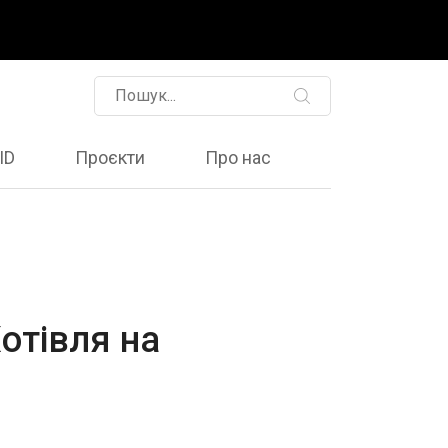
ID
Проєкти
Про нас
отівля на