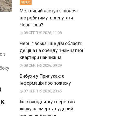
ВIДЕО
Можливий наступ з півночі:
що робитимуть депутати
Чернігова?
08 СЕРПНЯ 2026, 11:08
Чернігівська і ще дві області:
де ціна на оренду 1-кімнатної
о з
квартири найнижча
08 СЕРПНЯ 2026, 09:29
 боку
Вибухи у Прилуках: є
інформація про пожежу
в
07 СЕРПНЯ 2026, 23:45
ік
Їхав напідпитку і переїхав
жінку насмерть: судовий
вирок чиновнику