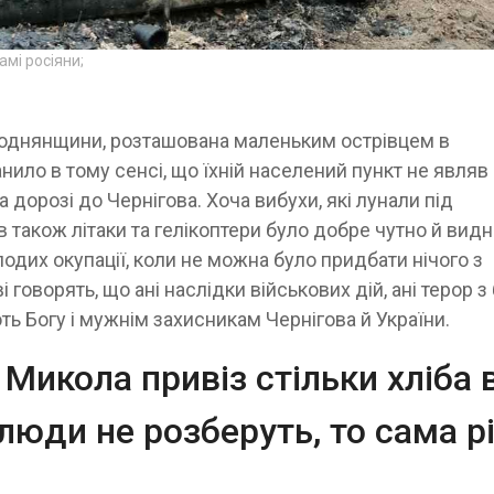
амі росіяни;
 Городнянщини, розташована маленьким острівцем в
анило в тому сенсі, що їхній населений пункт не являв
 дорозі до Чернігова. Хоча вибухи, які лунали під
 в також літаки та гелікоптери було добре чутно й видн
 подих окупації, коли не можна було придбати нічого з
 говорять, що ані наслідки військових дій, ані терор з
ють Богу і мужнім захисникам Чернігова й України.
Микола привіз стільки хліба 
люди не розберуть, то сама р