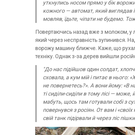
уткнулись носом прямо у бік ворожи
кожного — автомат, який виглядав із
мовляв, їдьте, чіпати не будемо. Т
Повертаючись назад вже з молоком, у л
який через несправність зупинився. На
ворожу машину ближче. Каже, що руха
техніку. Однак з-за дерев вийшли російс
"До нас підійшов один солдат, хлопч
сховала, а кум мій і питає в нього:
не повернетесь?». А вони йому: «В н
ті сиділи-сиділи в тому лісі — може
мабуть, щось там готували собі з сух
повернувся з росіян. От вам і «своїх
свій танк підірвали й через ліс пішки