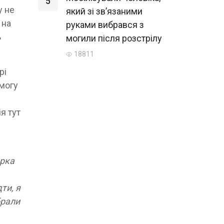
5
у не
який зі зв’язаними
 на
руками вибрався з
ь
могили після розстрілу
18811
рі
змогу
я тут
ерка
ти, я
брали