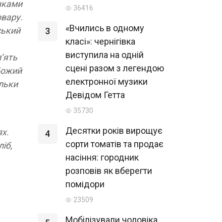
авками
36416
овару.
«Вчились в одному
ський
3
класі»: чернігівка
виступила на одній
’ять
сцені разом з легендою
 Божий
електронної музики
ільки
Девідом Гетта
35730
Десятки років вирощує
ях.
4
сорти томатів та продає
іб,
насіння: городник
розповів як вберегти
помідори
23509
Мобілізували чоловіка,