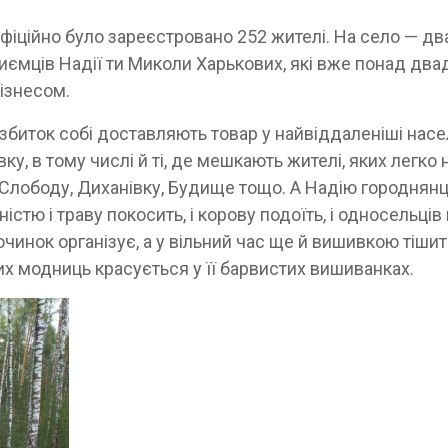
офіційно було зареєстровано 252 жителі. На село — дв
риємців Надії ти Миколи Харькових, які вже понад два
ізнесом.
у збиток собі доставляють товар у найвіддаленіші насе
у, в тому числі й ті, де мешкають жителі, яких легко 
 Слободу, Диханівку, Будище тощо. А Надію городнянц
істю і траву покосить, і корову подоїть, і односельців
починок організує, а у вільний час ще й вишивкою тіши
их модниць красується у її барвистих вишиванках.