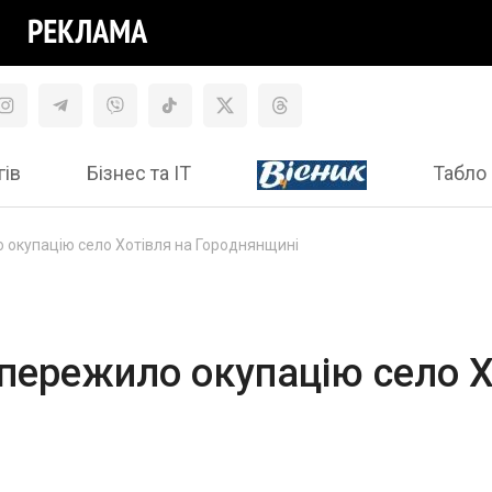
гів
Бізнес та ІТ
Табло 
о окупацію село Хотівля на Городнянщині
к пережило окупацію село Х