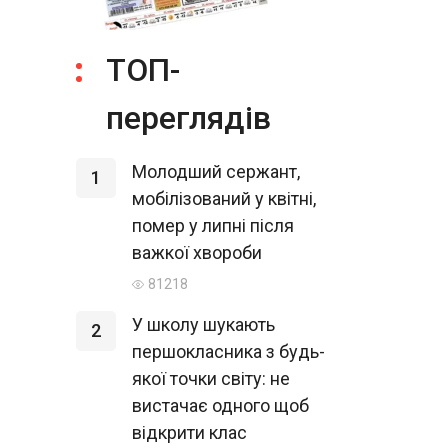
ТОП-
переглядів
Молодший сержант,
1
мобілізований у квітні,
помер у липні після
важкої хвороби
81218
У школу шукають
2
першокласника з будь-
якої точки світу: не
вистачає одного щоб
відкрити клас