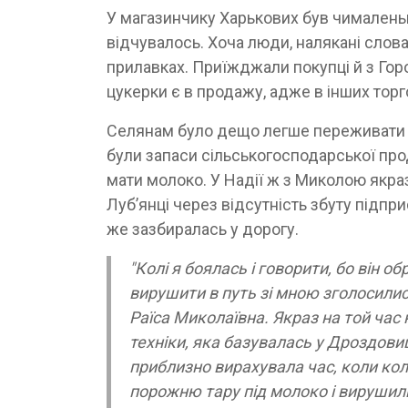
У магазинчику Харькових був чималеньки
відчувалось. Хоча люди, налякані слова
прилавках. Приїжджали покупці й з Горо
цукерки є в продажу, адже в інших торг
Селянам було дещо легше переживати пе
були запаси сільськогосподарської прод
мати молоко. У Надії ж з Миколою якраз
Луб’янці через відсутність збуту підп
же зазбиралась у дорогу.
"Колі я боялась і говорити, бо він о
вирушити в путь зі мною зголосилис
Раїса Миколаївна. Якраз на той час
техніки, яка базувалась у Дроздовиц
приблизно вирахувала час, коли ко
порожню тару під молоко і вирушили 