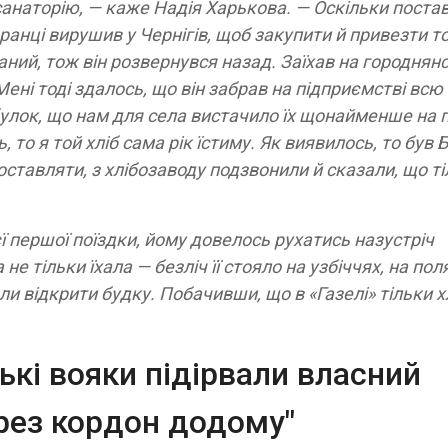
 санаторію, — каже Надія Харькова. — Оскільки пост
ранці вирушив у Чернігів, щоб закупити й привезти т
ваний, тож він розвернувся назад. Заїхав на городнян
 Мені тоді здалось, що він забрав на підприємстві всю
 булок, що нам для села вистачило їх щонайменше на п
, то я той хліб сама рік їстиму. Як виявилось, то був
оставляти, з хлібозаводу подзвонили й сказали, що т
ї першої поїздки, йому довелось рухатись назустріч
не тільки їхала — безліч її стояло на узбіччях, на пол
 відкрити будку. Побачивши, що в «Газелі» тільки хл
ські вояки підірвали власний
ерез кордон додому"