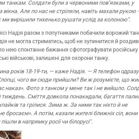
м танкам. Солдати були з червоними пов’язками, у
 вікна. Але по нас не стріляли, навіть махали рукою 
ож ми вирішили тихенько рушати услід за колоною".
ісі Надія разом з попутниками побачили ворожий тан
дія не могла стриматись, щоб не зупинитися й розди
ло нею спонтанне бажання сфотографувати російську
ькі військові, залишені для охорони танку.
ина років 18-19-ти, — каже Надія. — Я телефон одразу
 «Хлопці, чого ви сюди прийшли? Ви ж розумієте, що ж
ас наказ». Фото з танком у мене так і не вийшло. Сол
, й тиждень. Сміття довкола понакидали, багаття пали
пайків та грілися. Зима ж. За ними так ніхто й не
 не бросаєм». А потім, казали жителі ближніх сіл, вони
 пішли в напрямку росії чи білорусі".