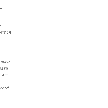
—
к,
витися
ивими
дати
ли —
 самі