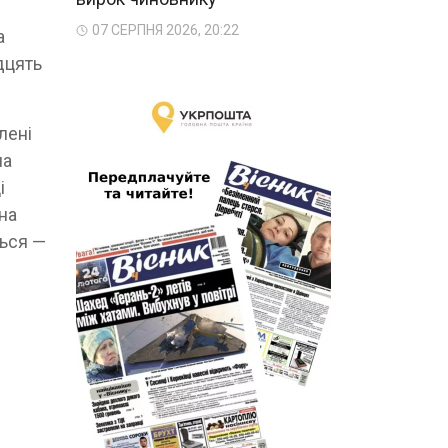
07 СЕРПНЯ 2026, 20:22
а
дцять
лені
на
і
 на
ться —