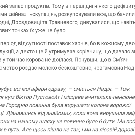
й запас продуктів. Тому в перші дні ніякого дефіцит
ми «війна» і «окупація», розкуповували все, що бачили
дні, Дроздовиці та Травневого, дивувалися, що навіт
ових точках їх уже не було.
ріод відсутності поставок харчів, бо в кожному дво
укції, а дехто ще й утримував корівчину, що давало 
 у той час корова не доїлася. Почувши, що в См’яч-
риємство роздає молоко безкоштовно, невгамовна Наді
брубує всі мої афери одразу, — сміється Надія. — Тож
я кум Віктор Пустовойт і місцева вчителька-пенсіон
 на Городню повинна була вирушати колона ворожої
і. Дізнавшись від знайомих, коли вона вирушила звід
лони на нашому шляху не повинно було б бути. Ми по
в путь. Але щось пішло не так, і ми на лісовій дорозі