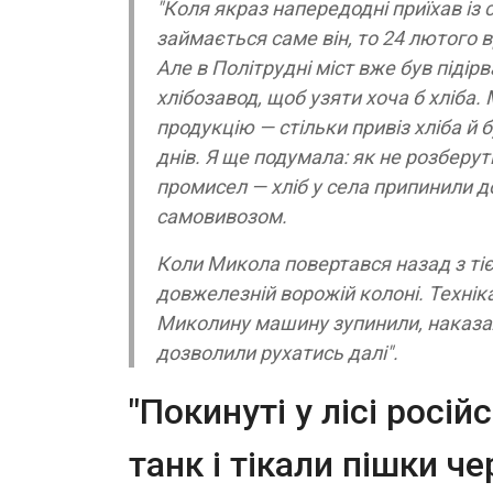
"Коля якраз напередодні приїхав із
займається саме він, то 24 лютого в
Але в Політрудні міст вже був підір
хлібозавод, щоб узяти хоча б хліба.
продукцію — стільки привіз хліба й
днів. Я ще подумала: як не розберуть
промисел — хліб у села припинили д
самовивозом.
Коли Микола повертався назад з тіє
довжелезній ворожій колоні. Техніка 
Миколину машину зупинили, наказали
дозволили рухатись далі".
"Покинуті у лісі росій
танк і тікали пішки ч