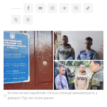
Хотіли легких заробітків: п’ятьох хлопців звинувачують у
диверсії. Під час затри дання