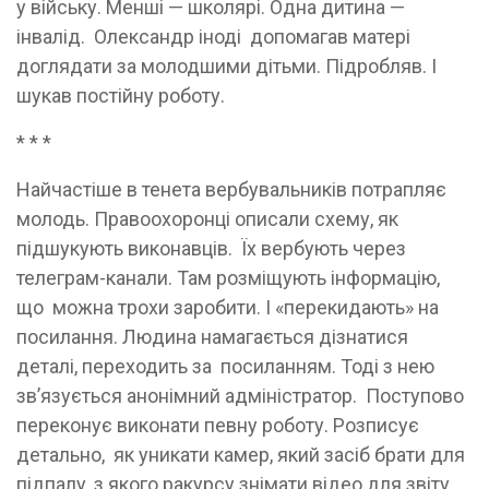
у війську. Менші — школярі. Одна дитина —
інвалід. Олександр іноді допомагав матері
доглядати за молодшими дітьми. Підробляв. І
шукав постійну роботу.
* * *
Найчастіше в тенета вербувальників потрапляє
молодь. Правоохоронці описали схему, як
підшукують виконавців. Їх вербують через
телеграм-канали. Там розміщують інформацію,
що можна трохи заробити. І «перекидають» на
посилання. Людина намагається дізнатися
деталі, переходить за посиланням. Тоді з нею
зв’язується анонімний адміністратор. Поступово
переконує виконати певну роботу. Розписує
детально, як уникати камер, який засіб брати для
підпалу, з якого ракурсу знімати відео для звіту.