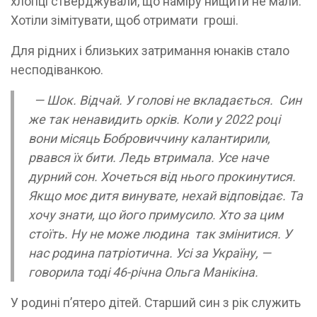
хлопці стверджували, що наміру нищити не мали.
Хотіли зімітувати, щоб отримати гроші.
Для рідних і близьких затримання юнаків стало
несподіванкою.
— Шок. Відчай. У голові не вкладається. Син
же так ненавидить орків. Коли у 2022 році
вони місяць Бобровиччину калантирили,
рвався їх бити. Ледь втримала. Усе наче
дурний сон. Хочеться від нього прокинутися.
Якщо моє дитя винувате, нехай відповідає. Та
хочу знати, що його примусило. Хто за цим
стоїть. Ну не може людина так змінитися. У
нас родина патріотична. Усі за Україну, —
говорила тоді 46-річна Ольга Манікіна.
У родині п’ятеро дітей. Старший син з рік служить