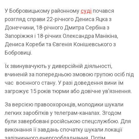
У Бобровицькому районному
суді
почався
розгляд справи 22-річного Дениса Яцка з
Донеччини, 18-річного Дмитра Сербіна з
Запоріжжя і 18-річних Олександра Манікіна,
Дениса Кореби та Євгенія Конішевського з
Бобровиці.
Їх звинувачують у диверсійній діяльності,
вчиненій за попередньою змовою групою осіб під
час воєнного стану. У разі доведення вини їм
загрожує 15 років тюрми або довічне ув’язнення.
За версією правоохоронців, молодики шукали
легких заробітків у телеграм-каналах. Згодом
були завербовані російською спецслужбою. Для
виконання її завдань спочатку шукали локації
залізничного енергообладнання. Потім