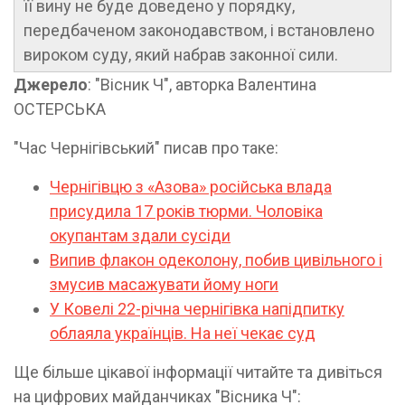
її вину не буде доведено у порядку,
передбаченом законодавством, і встановлено
вироком суду, який набрав законної сили.
Джерело
: "Вісник Ч", авторка Валентина
ОСТЕРСЬКА
"Час Чернігівський" писав про таке:
Чернігівцю з «Азова» російська влада
присудила 17 років тюрми. Чоловіка
окупантам здали сусіди
Випив флакон одеколону, побив цивільного і
змусив масажувати йому ноги
У Ковелі 22-річна чернігівка напідпитку
облаяла українців. На неї чекає суд
Ще більше цікавої інформації читайте та дивіться
на цифрових майданчиках "Вісника Ч":