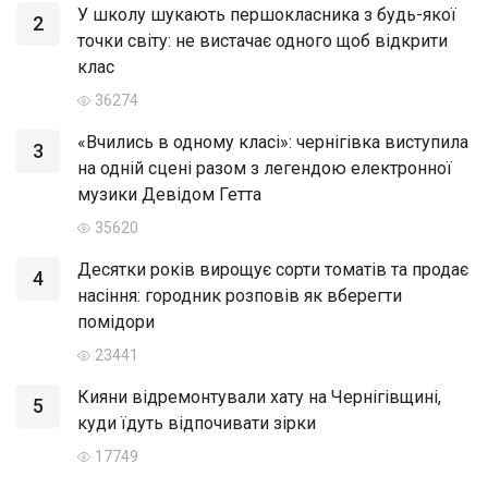
У школу шукають першокласника з будь-якої
2
точки світу: не вистачає одного щоб відкрити
клас
36274
«Вчились в одному класі»: чернігівка виступила
3
на одній сцені разом з легендою електронної
музики Девідом Гетта
35620
Десятки років вирощує сорти томатів та продає
4
насіння: городник розповів як вберегти
помідори
23441
Кияни відремонтували хату на Чернігівщині,
5
куди їдуть відпочивати зірки
17749