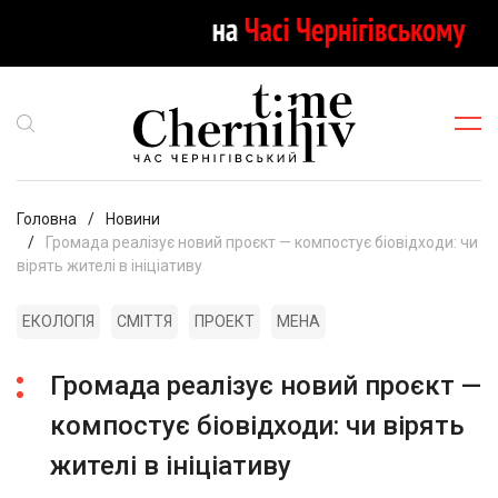
Головна
Новини
Громада реалізує новий проєкт — компостує біовідходи: чи
вірять жителі в ініціативу
ЕКОЛОГІЯ
СМІТТЯ
ПРОЕКТ
МЕНА
Громада реалізує новий проєкт —
компостує біовідходи: чи вірять
жителі в ініціативу