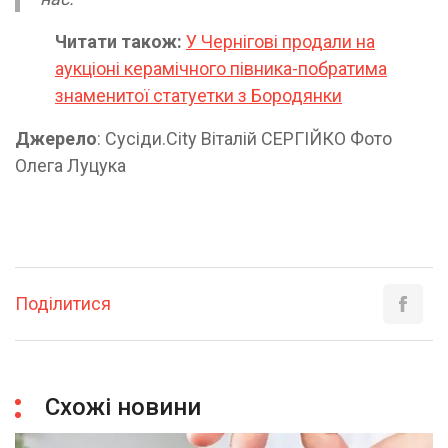
Читати також:
У Чернігові продали на
аукціоні керамічного півника-побратима
знаменитої статуетки з Бородянки
Джерело
: Сусіди.City Віталій СЕРГІЙКО Фото
Олега Луцука
Поділитися
Схожі новини