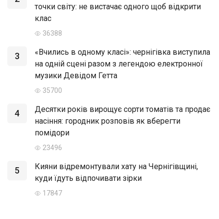
точки світу: не вистачає одного щоб відкрити
клас
36388
«Вчились в одному класі»: чернігівка виступила
3
на одній сцені разом з легендою електронної
музики Девідом Гетта
35700
Десятки років вирощує сорти томатів та продає
4
насіння: городник розповів як вберегти
помідори
23496
Кияни відремонтували хату на Чернігівщині,
5
куди їдуть відпочивати зірки
17847