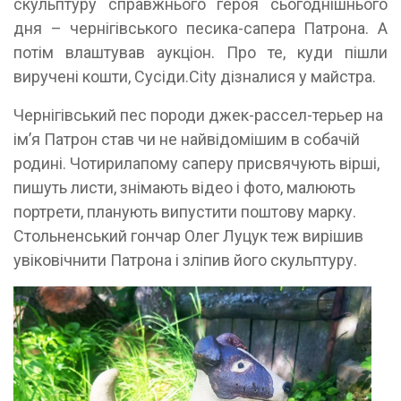
скульптуру справжнього героя сьогоднішнього
дня – чернігівського песика-сапера Патрона. А
потім влаштував аукціон. Про те, куди пішли
виручені кошти, Сусіди.City дізналися у майстра.
Чернігівський пес породи джек-рассел-терьер на
ім’я Патрон став чи не найвідомішим в собачій
родині. Чотирилапому саперу присвячують вірші,
пишуть листи, знімають відео і фото, малюють
портрети, планують випустити поштову марку.
Стольненський гончар Олег Луцук теж вирішив
увіковічнити Патрона і зліпив його скульптуру.