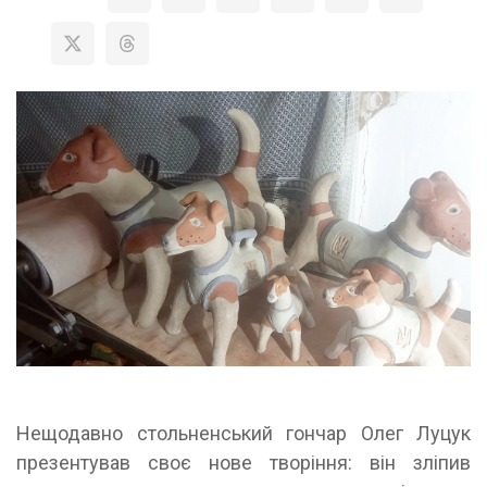
Нещодавно стольненський гончар Олег Луцук
презентував своє нове творіння: він зліпив