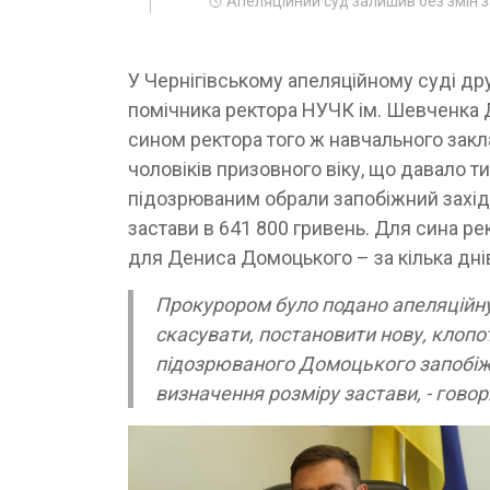
Апеляційний суд залишив без змін 
У Чернігівському апеляційному суді др
помічника ректора НУЧК ім. Шевченка 
сином ректора того ж навчального закла
чоловіків призовного віку, що давало ти
підозрюваним обрали запобіжний захід
застави в 641 800 гривень. Для сина ре
для Дениса Домоцького – за кілька днів,
Прокурором було подано апеляційну с
скасувати, постановити нову, клоп
підозрюваного Домоцького запобіжни
визначення розміру застави, - гово