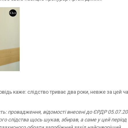
відь каже: слідство триває два роки, невже за цей ча
ть: провадження, відомості внесені до ЄРДР 05.07.2
го слідства щось шукав, збирав, а саме у цей період 
дзахисного обрати запобіжний захід найсуворіший,