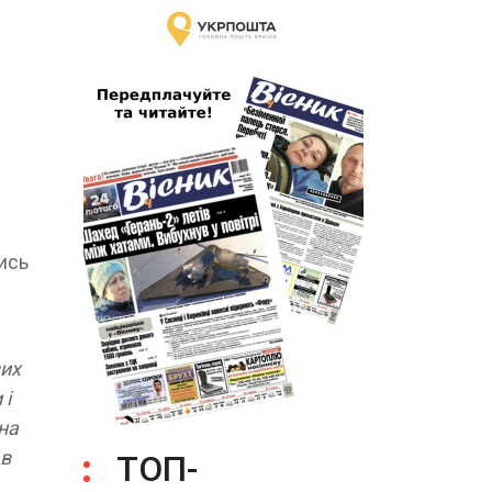
ись
вих
 і
на
 в
ТОП-