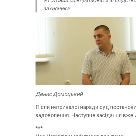
Я готовий співпрацювати зі слідств
захисника.
Денис Домоцький
Після нетривалої наради суд постанови
задоволення. Наступне засідання вже Д
***