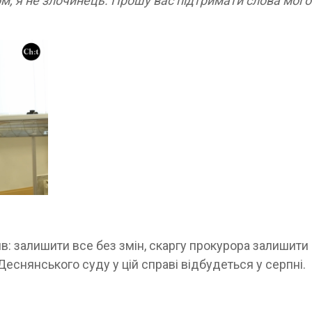
ом, я не злочинець. Прошу вас підтримати слова мого
в: залишити все без змін, скаргу прокурора залишити
еснянського суду у цій справі відбудеться у серпні.