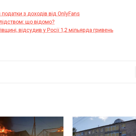
 податки з доходів від OnlyFans
 слідством: що відомо?
івщині, відсудив у Росії 1,2 мільярда гривень