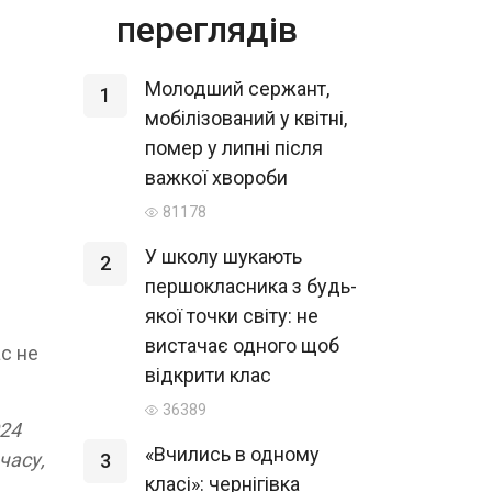
переглядів
Молодший сержант,
1
мобілізований у квітні,
помер у липні після
важкої хвороби
81178
У школу шукають
2
першокласника з будь-
якої точки світу: не
вистачає одного щоб
с не
відкрити клас
36389
024
«Вчились в одному
часу,
3
класі»: чернігівка