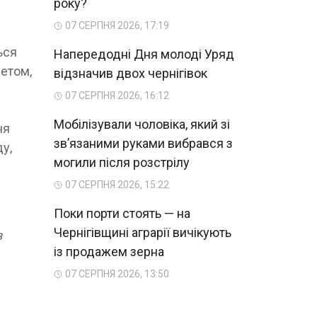
року?
07 СЕРПНЯ 2026, 17:19
ься
Напередодні Дня молоді Уряд
етом,
відзначив двох чернігівок
07 СЕРПНЯ 2026, 16:12
Мобілізували чоловіка, який зі
ня
зв’язаними руками вибрався з
у,
могили після розстрілу
07 СЕРПНЯ 2026, 15:22
Поки порти стоять — на
Чернігівщині аграрії вичікують
з
із продажем зерна
07 СЕРПНЯ 2026, 13:50