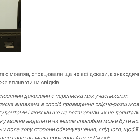
ак: мовляв, опрацювали ще не всі докази, а знаходяч
же впливати на свідків.
основними доказами є переписка між учасниками:
писка виявлена в спосіб проведення слідчо-розшуко
 студентами і яких ми ще не встановили чи не допитали
ску можна видалити чи іншим способом може бути во
у поле зору сторони обвинувачення, слідчого, щоб її
ояснює свою позицію прокурор Артем Дикий.