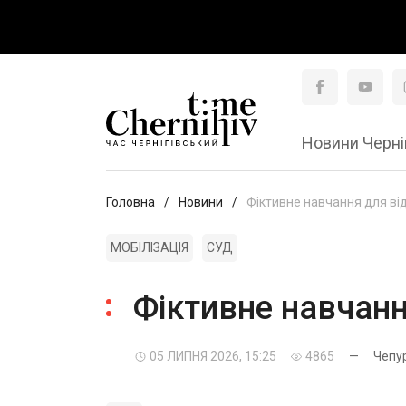
Новини Черні
Головна
Новини
Фіктивне навчання для ві
МОБІЛІЗАЦІЯ
СУД
Фіктивне навчанн
05 ЛИПНЯ 2026, 15:25
4865
—
Чепу