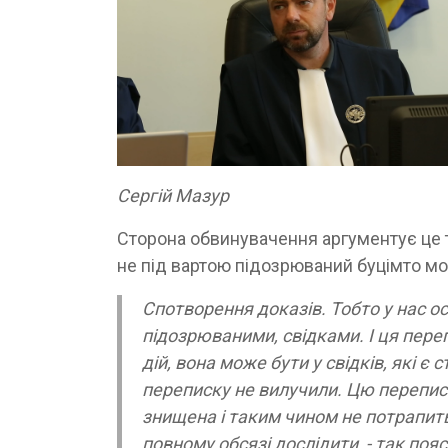
Сергій Мазур
Сторона обвинувачення аргументує це т
не під вартою підозрюваний буцімто мо
Спотворення доказів. Тобто у нас 
підозрюваними, свідками. І ця пере
дій, вона може бути у свідків, які є
переписку не вилучили. Цю перепи
знищена і таким чином не потрапить 
повному обсязі дослідити, - так п