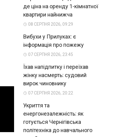
де ціна на оренду 1-кімнатної
квартири найнижча
08 СЕРПНЯ 2026, 09:29
Вибухи у Прилуках: є
інформація про пожежу
07 СЕРПНЯ 2026, 23:45
Їхав напідпитку і переїхав
жінку насмерть: судовий
вирок чиновнику
07 СЕРПНЯ 2026, 20:22
Укриття та
енергонезалежність: як
готується Чернігівська
політехніка до навчального