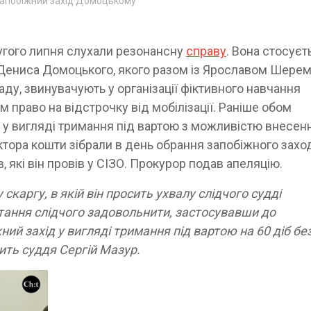
запобіжний захід Домоцькому
угого липня слухали резонансну
справу
. Вона стосуєт
Дениса Домоцького, якого разом із Ярославом Шерем
ду, звинувачують у організації фіктивного навчання
м право на відстрочку від мобілізації. Раніше обом
 у вигляді тримання під вартою з можливістю внесен
ктора кошти зібрали в день обрання запобіжного заход
 які він провів у СІЗО. Прокурор подав апеляцію.
каргу, в якій він просить ухвалу слідчого судді
отання слідчого задовольнити, застосувавши до
й захід у вигляді тримання під вартою на 60 діб бе
рить суддя Сергій Мазур.