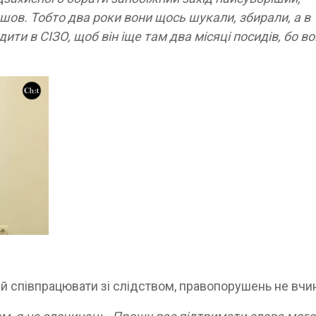
йшов. Тобто два роки вони щось шукали, збирали, а в
ти в СІЗО, щоб він іще там два місяці посидів, бо во
й співпрацювати зі слідством, правопорушень не вчи