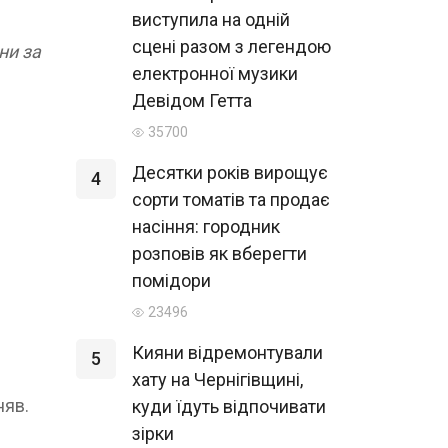
виступила на одній
сцені разом з легендою
ни за
електронної музики
Девідом Гетта
35700
Десятки років вирощує
4
сорти томатів та продає
насіння: городник
розповів як вберегти
помідори
23496
Кияни відремонтували
5
хату на Чернігівщині,
няв.
куди їдуть відпочивати
зірки