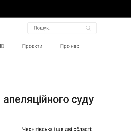
ID
Проєкти
Про нас
 апеляційного суду
Чернігівська і ще дві області: