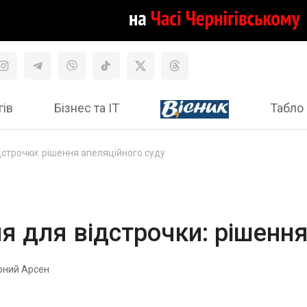
гів
Бізнес та ІТ
Табло 
дстрочки: рішення апеляційного суду
я для відстрочки: рішення
рний Арсен