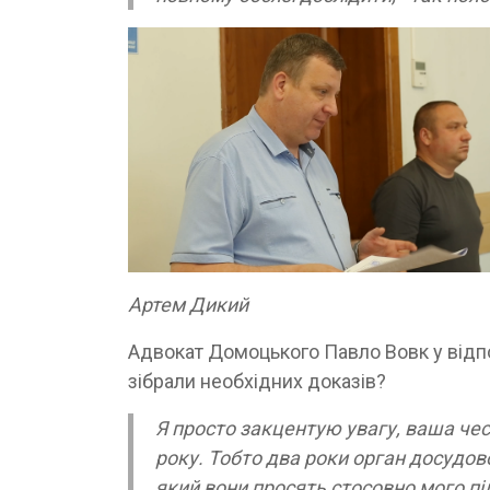
Артем Дикий
Адвокат Домоцького Павло Вовк у відпо
зібрали необхідних доказів?
Я просто закцентую увагу, ваша чес
року. Тобто два роки орган досудово
який вони просять стосовно мого пі