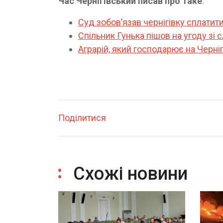
Час Чернігівський писав про таке
:
Суд зобов’язав чернігівку сплатити
Спільник Гунька пішов на угоду зі
Аграрій, який господарює на Черніг
Поділитися
Схожі новини