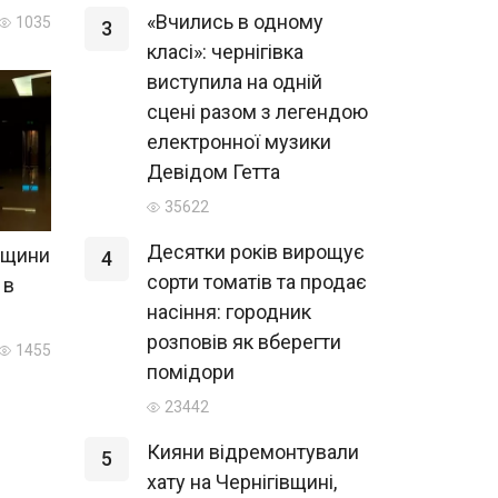
«Вчились в одному
1035
3
класі»: чернігівка
виступила на одній
сцені разом з легендою
електронної музики
Девідом Гетта
35622
Десятки років вирощує
вщини
4
сорти томатів та продає
 в
насіння: городник
розповів як вберегти
1455
помідори
23442
Кияни відремонтували
5
хату на Чернігівщині,