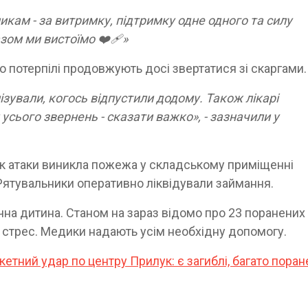
икам - за витримку, підтримку одне одного та силу
зом ми вистоїмо ❤️‍🩹»
о потерпілі продовжують досі звертатися зі скаргами
ізували, когось відпустили додому. Також лікарі
усього звернень - сказати важко», - зазначили у
ок атаки виникла пожежа у складському приміщенні
 Рятувальники оперативно ліквідували займання.
чна дитина. Станом на зараз відомо про 23 поранених
а стрес. Медики надають усім необхідну допомогу.
кетний удар по центру Прилук: є загиблі, багато пора