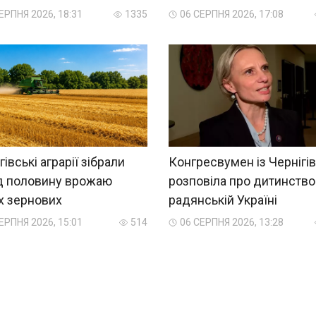
ЕРПНЯ 2026, 18:31
1335
06 СЕРПНЯ 2026, 17:08
гівські аграрії зібрали
Конгресвумен із Чернігі
д половину врожаю
розповіла про дитинство
х зернових
радянській Україні
ЕРПНЯ 2026, 15:01
514
06 СЕРПНЯ 2026, 13:28