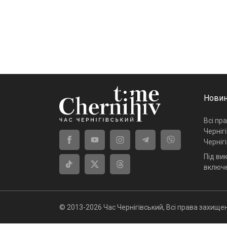
Новин
Всі пр
Черніг
Черніг
Під ви
включе
© 2013-2026 Час Чернігівський, Всі права захищен