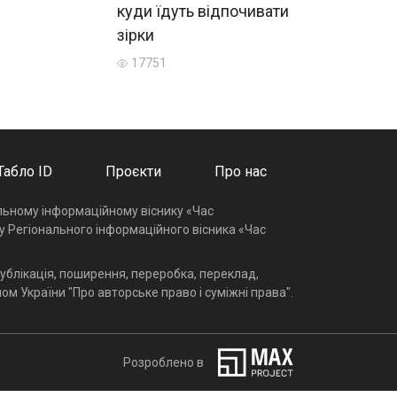
куди їдуть відпочивати
зірки
17751
Табло ID
Проєкти
Про нас
альному інформаційному віснику «Час
у Регіонального інформаційного вісника «Час
ублікація, поширення, переробка, переклад,
ом України "Про авторське право і суміжні права".
Розроблено в