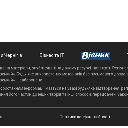
и Чернігів
Бізнес та ІТ
ава на матеріали, опубліковані на даному ресурсі, належать Регіон
івський». Будь-яке використання матеріалів без письмового дозвол
івський» — заборонено.
користанням інформації мається на увазі будь-яке відтворення, реп
ння його частин до інших творів та інші способи, передбачені Закон
і
Політика конфіденційності