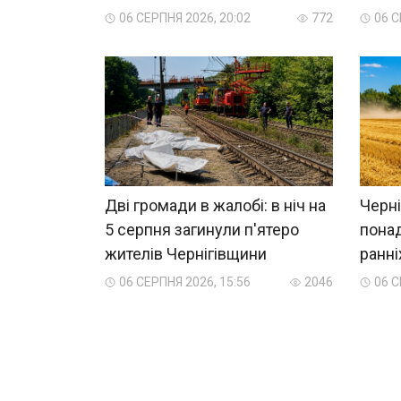
06 СЕРПНЯ 2026, 20:02
772
06 С
Дві громади в жалобі: в ніч на
Черні
5 серпня загинули п'ятеро
пона
жителів Чернігівщини
ранні
06 СЕРПНЯ 2026, 15:56
2046
06 С