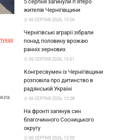
5 серпня загинули п'ятеро
жителів Чернігівщини
06 СЕРПНЯ 2026, 15:56
Чернігівські аграрії зібрали
луках
понад половину врожаю
ранніх зернових
06 СЕРПНЯ 2026, 15:01
Конгресвумен із Чернігівщини
розповіла про дитинство в
радянській Україні
икла
06 СЕРПНЯ 2026, 13:28
На фронті загинув син
благочинного Сосницького
округу
06 СЕРПНЯ 2026, 12:00