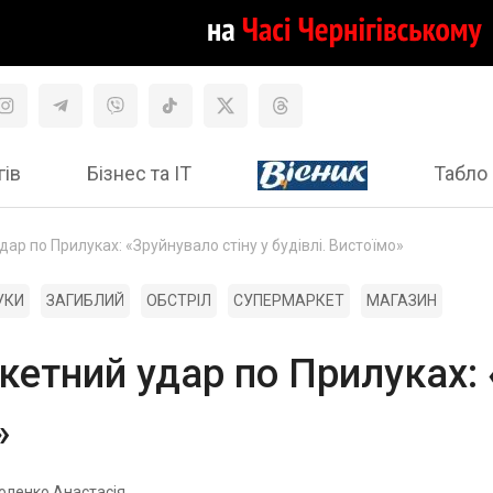
гів
Бізнес та ІТ
Табло 
дар по Прилуках: «Зруйнувало стіну у будівлі. Вистоїмо»
УКИ
ЗАГИБЛИЙ
ОБСТРІЛ
СУПЕРМАРКЕТ
МАГАЗИН
кетний удар по Прилуках: 
»
оленко Анастасія