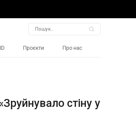
ID
Проєкти
Про нас
«Зруйнувало стіну у