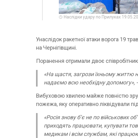
Наслідки удару по Прилуках 19.05.2
Унаслідок ракетної атаки ворога 19 тра
на Чернігівщині.
Поранення отримали двоє співробітник
«На щастя, загрози їхньому життю н
надаємо всю необхідну допомогу», 
Вибуховою хвилею майже повністю зруй
пожежа, яку оперативно ліквідували п
«Росія знову б’є не по військових о
приходять працювати, купувати тов
медикам і всім службам, які працюю