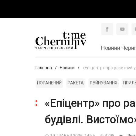
Новини Черні
Головна
Новини
«Епіцентр» про ракетний у
ПОРАНЕНИЙ
РАКЕТА
РУЙНУВАННЯ
ПРИЛ
«Епіцентр» про ра
будівлі. Вистоїмо
19 ТРАВНЯ 2026, 14:55
4798
—
Ярм