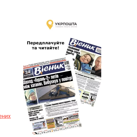
.
нених