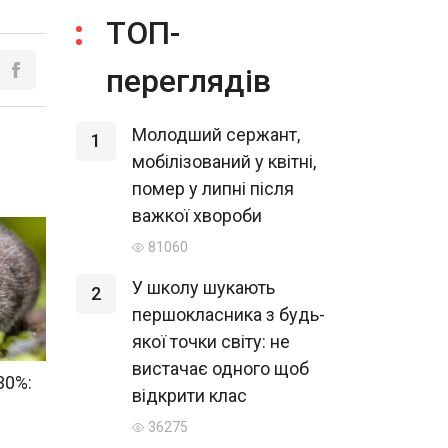
ТОП-
переглядів
Молодший сержант,
1
мобілізований у квітні,
помер у липні після
важкої хвороби
81060
У школу шукають
2
першокласника з будь-
якої точки світу: не
вистачає одного щоб
30%:
відкрити клас
36275