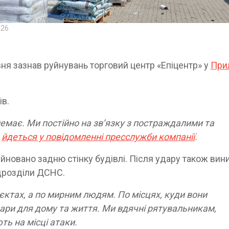
026
вня зазнав руйнувань торговий центр «Епіцентр» у
При
ів.
емає. Ми постійно на зв’язку з постраждалими та
-
йдеться у повідомленні пресслужби компанії
.
новано задню стінку будівлі. Після удару також вин
ідрозділи ДСНС.
б’єктах, а по мирним людям. По місцях, куди вони
ари для дому та життя. Ми вдячні рятувальникам,
ть на місці атаки.