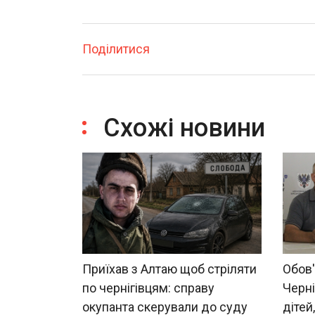
Поділитися
Схожі новини
Приїхав з Алтаю щоб стріляти
Обов'
по чернігівцям: справу
Черні
окупанта скерували до суду
дітей