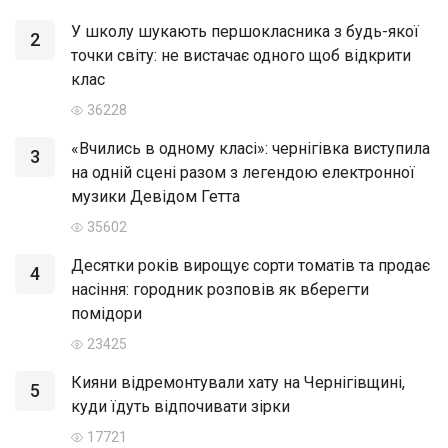
У школу шукають першокласника з будь-якої
2
точки світу: не вистачає одного щоб відкрити
клас
36228
«Вчились в одному класі»: чернігівка виступила
3
на одній сцені разом з легендою електронної
музики Девідом Гетта
35602
Десятки років вирощує сорти томатів та продає
4
насіння: городник розповів як вберегти
помідори
23425
Кияни відремонтували хату на Чернігівщині,
5
куди їдуть відпочивати зірки
17721