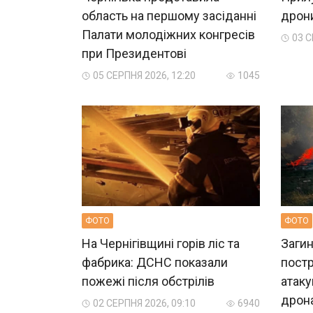
область на першому засіданні
дрон
Палати молодіжних конгресів
03 С
при Президентові
05 СЕРПНЯ 2026, 12:20
1045
ФОТО
ФОТО
На Чернігівщині горів ліс та
Загин
фабрика: ДСНС показали
пост
пожежі після обстрілів
атаку
дрон
02 СЕРПНЯ 2026, 09:10
6940