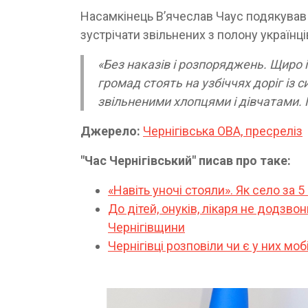
Насамкінець В’ячеслав Чаус подякував 
зустрічати звільнених з полону українці
«Без наказів і розпоряджень. Щиро 
громад стоять на узбіччях доріг і
звільненими хлопцями і дівчатами. 
Джерело:
Чернігівська ОВА, пресреліз
"Час Чернігівський" писав про таке:
«Навіть уночі стояли». Як село за 
До дітей, онуків, лікаря не додзво
Чернігівщини
Чернігівці розповіли чи є у них мо