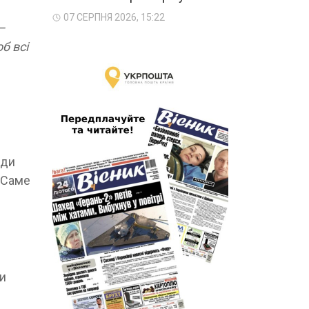
07 СЕРПНЯ 2026, 15:22
–
б всі
ади
. Саме
ди