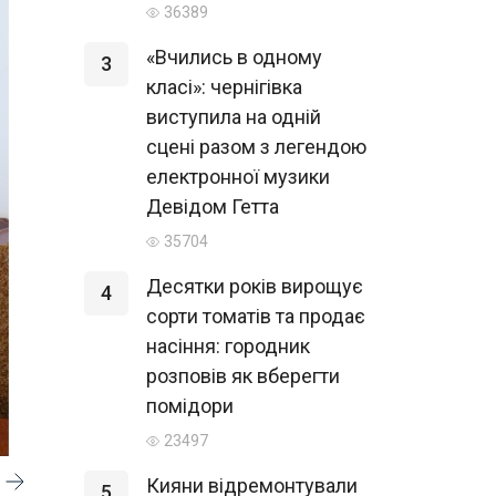
36389
«Вчились в одному
3
класі»: чернігівка
виступила на одній
сцені разом з легендою
електронної музики
Девідом Гетта
35704
Десятки років вирощує
4
сорти томатів та продає
насіння: городник
розповів як вберегти
помідори
23497
Кияни відремонтували
5