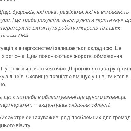
до будинків, які поза графіками, які не вимикають 
тури. І це треба розуміти. Знеструмити «критичку», що
Генератори не витягнуть роботу лікарень та інших
чальник ОВА.
итуація в енергосистемі залишається складною. Це
дніх регіонів. Цим пояснюються жорсткі обмеження.
ТГ усі школярі вчаться очно. Дорогою до центру гром
у з ліцеїв. Сховище повністю вміщує учнів і вчителів
но.
ув, що є потреба в облаштуванні ще одного сховища.
артнерами», – акцентував очільник області.
аких зустрічей і зауважив: ряд проблемних для грома
нього візиту.