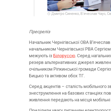
Дмитро Синенко, В'ячеслав Чаус, С
Пресреліз
Начальник Чернігівської ОВА В’ячесла
начальником Чернігівської РВА Сергієм
межують із
Білоруссю
. Серед нагальних
резерв альтернативних джерел живлення
очільником Ріпкинської громади Сергі
Бицько та активом обох ТГ.
Серед акцентів – сталість мобільного зв
знеструмлення на базових станціях пов
живлення передають на місця мобільні 
Приділили увагу питанням електропост