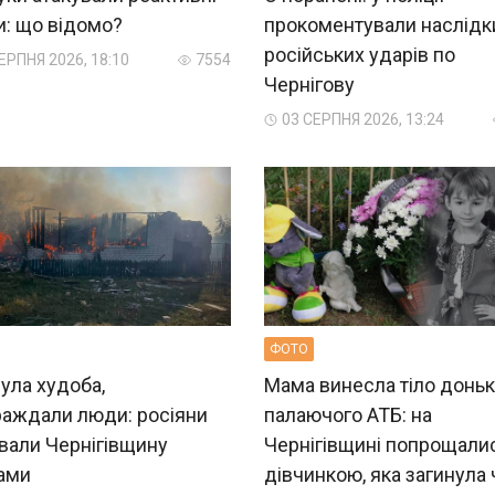
и: що відомо?
прокоментували наслідк
російських ударів по
ЕРПНЯ 2026, 18:10
7554
Чернігову
03 СЕРПНЯ 2026, 13:24
ФОТО
ула худоба,
Мама винесла тіло доньк
раждали люди: росіяни
палаючого АТБ: на
вали Чернігівщину
Чернігівщині попрощали
ами
дівчинкою, яка загинула