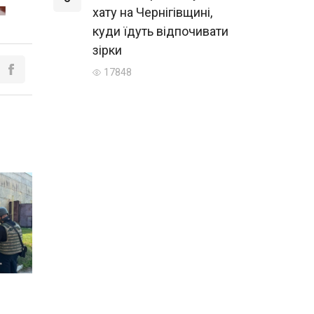
хату на Чернігівщині,
куди їдуть відпочивати
зірки
17848