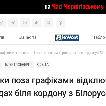
гів
Бізнес та ІТ
Табло 
рафіками відключень і що зі зв’язком у громадах біля кордону з Бі
А
ЕЛЕКТРОЕНЕРГІЯ
ОСВІТА
ки поза графіками відключ
дах біля кордону з Білору