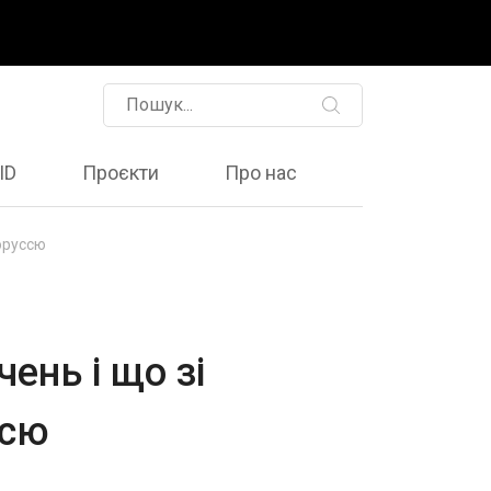
ID
Проєкти
Про нас
лоруссю
ень і що зі
ссю