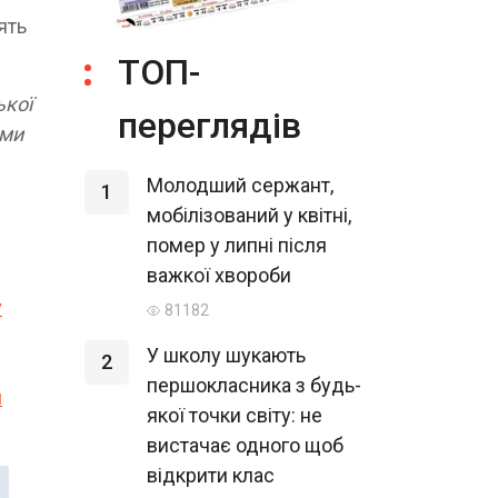
ять
ТОП-
ької
переглядів
ими
Молодший сержант,
1
мобілізований у квітні,
помер у липні після
важкої хвороби
у
81182
У школу шукають
2
першокласника з будь-
и
якої точки світу: не
вистачає одного щоб
відкрити клас