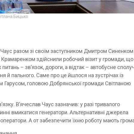
вітлана Бицько
в Чаус разом зі своїм заступником Дмитром Синенком
 Крамаренком здійснили робочий візит у громади, що
 питань – зв’язок, дороги, а відтак – автобусне сполу
 й пального. Саме про це йшлося на зустрічах із
єм Гарусом, головою Добрянської громади Світланою
’язку. В’ячеслав Чаус зазначив: у разі тривалого
инні вмикатися генератори. Альтернативні джерела
оператори. А от забезпечити їхню роботу мають гром
ачання.