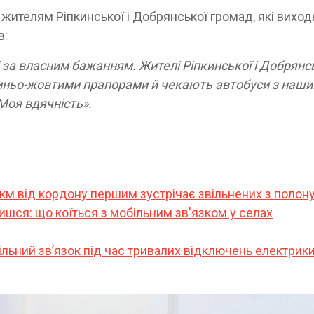
жителям Ріпкинської і Добрянської громад, які виход
в:
і за власним бажанням. Жителі Ріпкинської і Добрянс
з синьо-жовтими прапорами й чекають автобуси з наш
Моя вдячність».
5 км від кордону першим зустрічає звільнених з полон
нишся: що коїться з мобільним зв'язком у селах
більний звʼязок під час тривалих відключень електрик