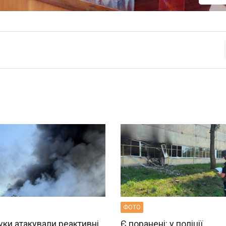
ФОТО
ки атакували реактивні
Є поранені: у поліції