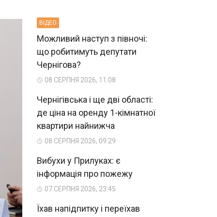
ВIДЕО
Можливий наступ з півночі:
що робитимуть депутати
Чернігова?
08 СЕРПНЯ 2026, 11:08
Чернігівська і ще дві області:
де ціна на оренду 1-кімнатної
квартири найнижча
08 СЕРПНЯ 2026, 09:29
Вибухи у Прилуках: є
інформація про пожежу
07 СЕРПНЯ 2026, 23:45
Їхав напідпитку і переїхав