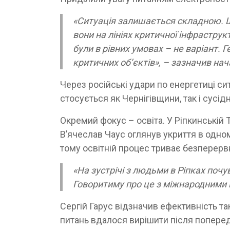
«Ситуація залишається складною. Що
вони на лініях критичної інфраструк
були в рівних умовах – не варіант. 
критичних обʼєктів», – зазначив на
Через російські удари по енергетиці с
стосується як Чернігівщини, так і сусі
Окремий фокус – освіта. У Ріпкинській 
В’ячеслав Чаус оглянув укриття в одном
тому освітній процес триває безперерв
«На зустрічі з людьми в Ріпках поч
Говоритиму про це з міжнародними п
Сергій Гарус відзначив ефективність т
питань вдалося вирішити після поперед