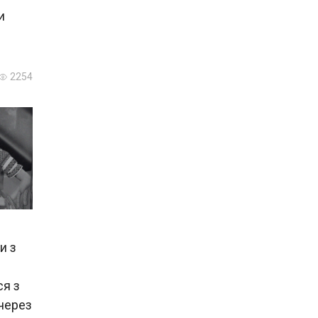
и
2254
и з
ся з
 через